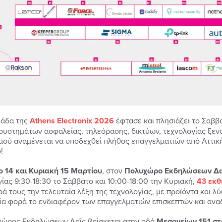
μάδα της
Athens Electronix 2026
έφτασε και πλησιάζει το Σαββ
συστημάτων ασφαλείας, τηλεόρασης, δικτύων, τεχνολογίας ξεν
μού αναμένεται να υποδεχθεί πλήθος επαγγελματιών από Αττικ
!
 14 και Κυριακή 15 Μαρτίου
, στον
Πολυχώρο Εκδηλώσεων Δα
γίας 9:30-18:30 το Σάββατο και 10:00-18:00 την Κυριακή,
43 εκθ
ρά τους την τελευταία λέξη της τεχνολογίας, με προϊόντα και λ
ία φορά το ενδιαφέρον των επαγγελματιών επισκεπτών και ανα
ώρος Εκδηλώσεων Δαΐς βρίσκεται στην οδό
Μεσογείων 151 σ