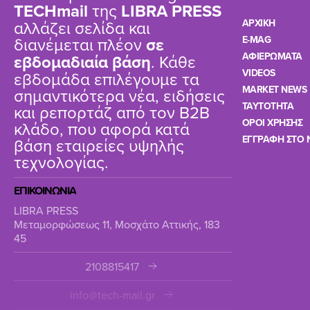
TΕCHmail
της
LIBRA PRESS
αλλάζει σελίδα και
ΑΡΧΙΚΗ
διανέμεται πλέον
σε
E-MAG
ΑΦΙΕΡΩΜΑΤΑ
εβδομαδιαία βάση
. Κάθε
VIDEOS
εβδομάδα επιλέγουμε τα
MARKET NEWS
σημαντικότερα νέα, ειδήσεις
TAYTOTHTA
και ρεπορτάζ από τον B2B
ΟΡΟΙ ΧΡΗΣΗΣ
κλάδο, που αφορά κατά
ΕΓΓΡΑΦΗ ΣΤΟ 
βάση εταιρείες υψηλής
τεχνολογίας.
ΕΠΙΚΟΙΝΩΝΙΑ
LIBRA PRESS
Μεταμορφώσεως 11, Μοσχάτο Αττικής, 183
45
2108815417
info@tech-mail.gr