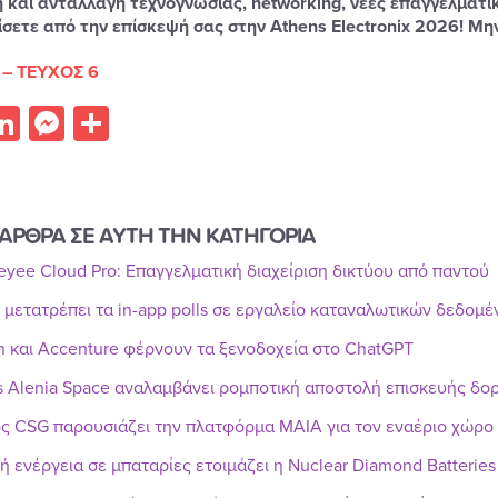
 και ανταλλαγή τεχνογνωσίας, networking, νέες επαγγελματικ
σετε από την επίσκεψή σας στην Athens Electronix 2026! Μην
 – ΤΕΥΧΟΣ 6
acebook
LinkedIn
Messenger
Share
ΑΡΘΡΑ ΣΕ ΑΥΤΗ ΤΗΝ ΚΑΤΗΓΟΡΙΑ
Reyee Cloud Pro: Επαγγελματική διαχείριση δικτύου από παντού
r μετατρέπει τα in-app polls σε εργαλείο καταναλωτικών δεδομ
n και Accenture φέρνουν τα ξενοδοχεία στο ChatGPT
s Alenia Space αναλαμβάνει ρομποτική αποστολή επισκευής δ
ς CSG παρουσιάζει την πλατφόρμα MAIA για τον εναέριο χώρο
ή ενέργεια σε μπαταρίες ετοιμάζει η Nuclear Diamond Batteries