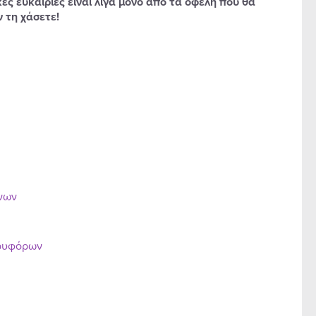
ές ευκαιρίες είναι λίγα μόνο από τα οφέλη που θα
 τη χάσετε!
ένων
ορυφόρων