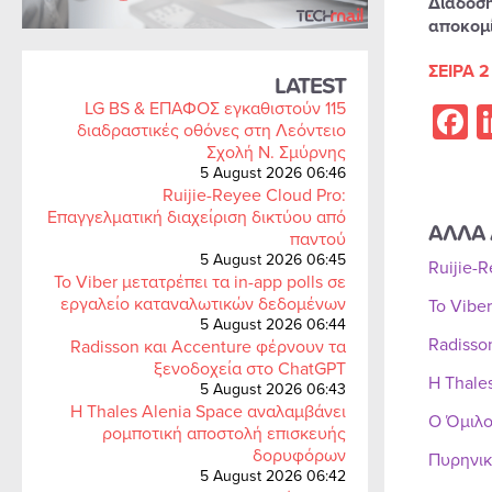
Διάδοση
αποκομί
ΣΕΙΡΑ 2
LATEST
LG BS & ΕΠΑΦΟΣ εγκαθιστούν 115
F
διαδραστικές οθόνες στη Λεόντειο
Σχολή Ν. Σμύρνης
5 August 2026 06:46
Ruijie-Reyee Cloud Pro:
Επαγγελματική διαχείριση δικτύου από
ΑΛΛΑ 
παντού
5 August 2026 06:45
Ruijie-
Το Viber μετατρέπει τα in-app polls σε
εργαλείο καταναλωτικών δεδομένων
Το Vibe
5 August 2026 06:44
Radisso
Radisson και Accenture φέρνουν τα
ξενοδοχεία στο ChatGPT
Η Thale
5 August 2026 06:43
Η Thales Alenia Space αναλαμβάνει
Ο Όμιλο
ρομποτική αποστολή επισκευής
δορυφόρων
Πυρηνικ
5 August 2026 06:42