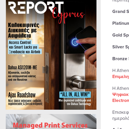
Grand 
Platinu
Gold Sp
Silver 
Bronze
Η Athens
Επιμελη
Η Athen
Ψηφιακ
Electro
Επισκεφ
ημερολό