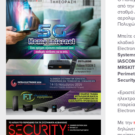
από την
σταθμό 
αερολιμ
Πολυχώ
Μπείτε 
κλαδικό
Electro
Systems,
IASCOM,
MRSKIT 
Perimet
Security
«Εραστέ
ηλεκτρο
εταιρεί
Electron
Με την
δηλώνετ
περίπτε