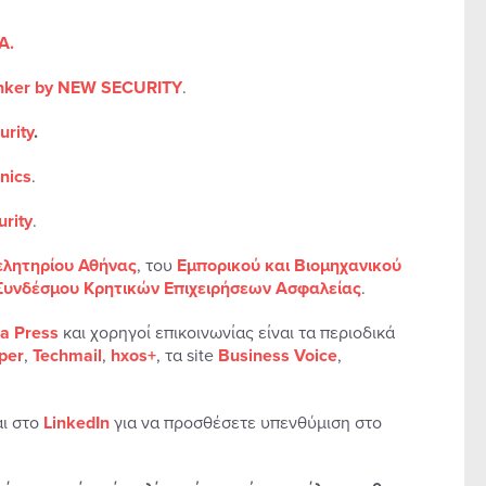
A.
ker by NEW SECURITY
.
urity
.
nics
.
urity
.
ελητηρίου Αθήνας
, του
Εμπορικού και Βιομηχανικού
Συνδέσμου Κρητικών Επιχειρήσεων Ασφαλείας
.
ra Press
και χορηγοί επικοινωνίας είναι τα περιοδικά
per
,
Techmail
,
hxos+
, τα site
Business Voice
,
ι στο
LinkedIn
για να προσθέσετε υπενθύμιση στο