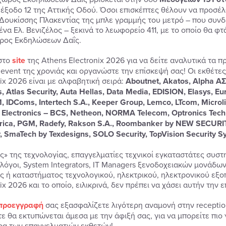
 έξοδο 12 της Αττικής Οδού. Όσοι επισκέπτες θέλουν να προσέ
Δουκίσσης Πλακεντίας της μπλε γραμμής του μετρό – που συνδέ
ένα Ελ. Βενιζέλος – ξεκινά το λεωφορείο 411, με το οποίο θα φ
ρος Εκδηλώσεων Δαΐς.
στο
site
της Athens Electronix 2026 για να δείτε αναλυτικά τα
 event της χρονιάς και οργανώστε την επίσκεψή σας! Οι εκθέτε
nix 2026 είναι με αλφαβητική σειρά:
Aboutnet, Akatos, Alpha ΑΣΠ
 Atlas Security, Auta Hellas, Data Media, EDISION, Elasys, Eu
 IDComs, Intertech S.A., Keeper Group, Lemco, LTcom, Microli
Electronics – BCS, Netheon, NORMA Telecom, Optronics Techn
rica, PGM, Radefy, Rakson S.A., Roombanker by NEW SECURITY,
, SmaTech by Texdesigns, SOLO Security, TopVision Security Sy
ς» της τεχνολογίας, επαγγελματίες τεχνικοί εγκαταστάτες συστ
λόγοι, System Integrators, IT Managers ξενοδοχειακών μονάδων,
ας ή καταστήματος τεχνολογικού, ηλεκτρικού, ηλεκτρονικού εξο
ix 2026 και το οποίο, ειλικρινά, δεν πρέπει να χάσει αυτήν την 
προεγγραφή
σας εξασφαλίζετε λιγότερη αναμονή στην reception
ε θα εκτυπώνεται άμεσα με την άφιξή σας, για να μπορείτε πι
ρα των επαγγελματιών εκθετών!