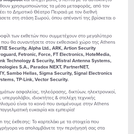
λθουν χρησιμοποιώντας τα μέσα μεταφοράς, από τον
ει το Δημοτικό Θέατρο Πειραιά με τον διεθνή
τάσετε στη στάση Σωρού, όπου απέναντί της βρίσκεται ο
 προφίλ των εκθετών που συμμετέχουν στο μεγαλύτερο
ς που θα συναντήσετε στον εκθεσιακό χώρο της Athens
ΙΣ Security, Alpha Ltd., ARK, Artion Security
roguard, Fetronic, Force, FT Electronics, HoteMedia,
nk Technology & Security, Mistral Antenna Systems,
ologies S.A., Paradox NEXT, PartnerNET,
 Sambo Hellas, Sigma Security, Signal Electronics
stems, TP-Link, Vector Security.
ημάτων ασφαλείας, τηλεόρασης, δικτύων, ηλεκτρονικοί,
 υπεργολάβοι, ιδιοκτήτες & στελέχη τεχνικής
πλισμού είναι το κοινό που αναμένουμε στην Athens
επαγγελματική ευκαιρία και εμπειρία!
 της έκθεσης: Το καρτελάκι με τα στοιχεία που
ο γρήγορα να απολαμβάνετε την περιήγησή σας στα