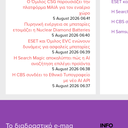
Ο Όμιλος CSG παρουσιάζει την
ESET κα
πλατφόρμα MAIA για τον εναέριο
Η Searc
χώρο
5 August 2026 06:41
Η CBS σ
Πυρηνική ενέργεια σε μπαταρίες
ετοιμάζει η Nuclear Diamond Batteries
Η Samsu
5 August 2026 06:40
ESET και Όμιλος EVC ενώνουν
δυνάμεις για ασφαλείς μπαταρίες
5 August 2026 06:39
Η Search Magic αποκαλύπτει πώς η AI
αναζήτηση επιλέγει προϊόντα
5 August 2026 06:38
Η CBS συνδέει το Εθνικό Τυπογραφείο
με νέο AI API
5 August 2026 06:37
Το διαδραστικό e-mag
INFO