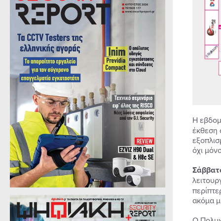
Η εβδο
έκθεση 
εξοπλισ
όχι μόνο
Σάββατο
λειτουρ
περίπτε
ακόμα μ
Ο Πολυχ