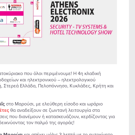
ατοκύριακο που όλοι περιμένουμε! Η 4η κλαδική
οδοχείων και ηλεκτρονικού – ηλεκτρολογικού
ή, Στερεά Ελλάδα, Πελοπόννησο, Κυκλάδες, Κρήτη και
ΐς
στο Μαρούσι, με ελεύθερη είσοδο και ωράριο
έτες
θα αναδείξουν σε ζωντανή λειτουργία στα
ύσεις που διανέμουν ή κατασκευάζουν, κερδίζοντας για
δεικνύοντας τον παλμό της αγοράς!
το Μαρούσι
και απέχει μόλις 3 λεπτά με το αυτοκίνητο