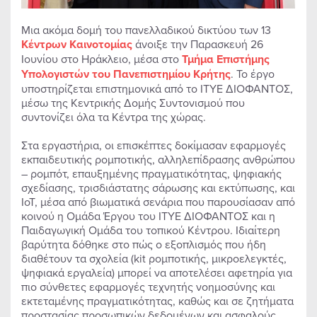
Μια ακόμα δομή του πανελλαδικού δικτύου των 13
Κέντρων Καινοτομίας
άνοιξε την Παρασκευή 26
Ιουνίου στο Ηράκλειο, μέσα στο
Τμήμα Επιστήμης
Υπολογιστών του Πανεπιστημίου Κρήτης
. Το έργο
υποστηρίζεται επιστημονικά από το ΙΤΥΕ ΔΙΟΦΑΝΤΟΣ,
μέσω της Κεντρικής Δομής Συντονισμού που
συντονίζει όλα τα Κέντρα της χώρας.
Στα εργαστήρια, οι επισκέπτες δοκίμασαν εφαρμογές
εκπαιδευτικής ρομποτικής, αλληλεπίδρασης ανθρώπου
– ρομπότ, επαυξημένης πραγματικότητας, ψηφιακής
σχεδίασης, τρισδιάστατης σάρωσης και εκτύπωσης, και
IoT, μέσα από βιωματικά σενάρια που παρουσίασαν από
κοινού η Ομάδα Έργου του ΙΤΥΕ ΔΙΟΦΑΝΤΟΣ και η
Παιδαγωγική Ομάδα του τοπικού Κέντρου. Ιδιαίτερη
βαρύτητα δόθηκε στο πώς ο εξοπλισμός που ήδη
διαθέτουν τα σχολεία (kit ρομποτικής, μικροελεγκτές,
ψηφιακά εργαλεία) μπορεί να αποτελέσει αφετηρία για
πιο σύνθετες εφαρμογές τεχνητής νοημοσύνης και
εκτεταμένης πραγματικότητας, καθώς και σε ζητήματα
προστασίας προσωπικών δεδομένων και ασφαλούς