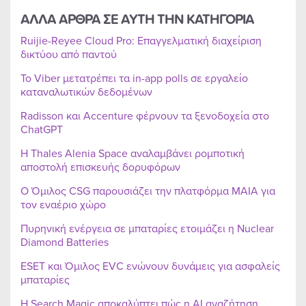
ΑΛΛΑ ΑΡΘΡΑ ΣΕ ΑΥΤΗ ΤΗΝ ΚΑΤΗΓΟΡΙΑ
Ruijie-Reyee Cloud Pro: Επαγγελματική διαχείριση
δικτύου από παντού
Το Viber μετατρέπει τα in-app polls σε εργαλείο
καταναλωτικών δεδομένων
Radisson και Accenture φέρνουν τα ξενοδοχεία στο
ChatGPT
Η Thales Alenia Space αναλαμβάνει ρομποτική
αποστολή επισκευής δορυφόρων
Ο Όμιλος CSG παρουσιάζει την πλατφόρμα MAIA για
τον εναέριο χώρο
Πυρηνική ενέργεια σε μπαταρίες ετοιμάζει η Nuclear
Diamond Batteries
ESET και Όμιλος EVC ενώνουν δυνάμεις για ασφαλείς
μπαταρίες
Η Search Magic αποκαλύπτει πώς η AI αναζήτηση