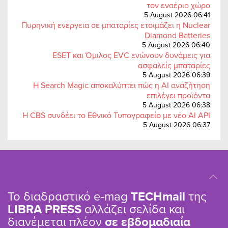
τον εναέριο χώρο
5 August 2026 06:41
Πυρηνική ενέργεια σε μπαταρίες ετοιμάζει η Nuclear
Diamond Batteries
5 August 2026 06:40
ESET και Όμιλος EVC ενώνουν δυνάμεις για
ασφαλείς μπαταρίες
5 August 2026 06:39
Η Search Magic αποκαλύπτει πώς η AI αναζήτηση
επιλέγει προϊόντα
5 August 2026 06:38
Η CBS συνδέει το Εθνικό Τυπογραφείο με νέο AI API
5 August 2026 06:37
Το διαδραστικό e-mag
TΕCHmail
της
LIBRA PRESS
αλλάζει σελίδα και
διανέμεται πλέον
σε εβδομαδιαία