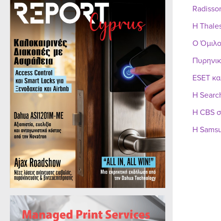
Radisso
Η Thale
Ο Όμιλο
Πυρηνικ
ESET κα
Η Searc
Η CBS σ
Η Samsu