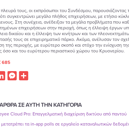
 πλευρά τους, οι εκπρόσωποι του Συνδέσμου, παρουσιάζοντας 
 ότι συγκεντρώνει μεγάλο πλήθος επιχειρήσεων, με ετήσιο κύκλ
ενους. Στη συνέχεια, ανέδειξαν τα μεγάλα προβλήματα που κα
τημένων επιχειρήσεων στην περιοχή, όπως η έλλειψη έργων υποδ
εια δικαίου και η έλλειψη των κινήτρων και των πλεονεκτημάτ
τασής τους σε επιχειρηματικό πάρκο. Ακόμα, ανέλυσαν τον σχ
η της περιοχής, με ευρύτερο σκοπό και στόχο την ενίσχυση της
ς όσο και του ευρύτερου περιαστικού χώρου του Κρυονερίου.
 685
acebook
LinkedIn
Messenger
Share
ΑΡΘΡΑ ΣΕ ΑΥΤΗ ΤΗΝ ΚΑΤΗΓΟΡΙΑ
Reyee Cloud Pro: Επαγγελματική διαχείριση δικτύου από παντού
r μετατρέπει τα in-app polls σε εργαλείο καταναλωτικών δεδομ