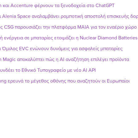
n και Accenture φέρνουν τα ξενοδοχεία στο ChatGPT
s Alenia Space αναλαμβάνει ρομποτική αποστολή επισκευής δ
ς CSG παρουσιάζει την πλατφόρμα MAIA για τον εναέριο χώρο
ή ενέργεια σε μπαταρίες ετοιμάζει η Nuclear Diamond Batteries
ι Όμιλος EVC ενώνουν δυνάμεις για ασφαλείς μπαταρίες
h Magic αποκαλύπτει πώς η AI αναζήτηση επιλέγει προϊόντα
υνδέει το Εθνικό Τυπογραφείο με νέο AI API
ng ερευνά το μέγεθος οθόνης που αναζητούν οι Ευρωπαίοι