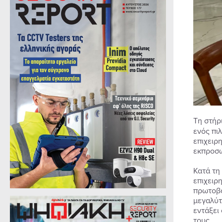
Τη στήρ
ενός πι
επιχειρ
εκπροσώ
Κατά τη
επιχειρ
πρωτοβο
μεγαλύτ
εντάξει
τους.