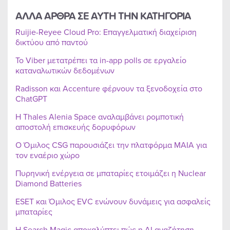
ΑΛΛΑ ΑΡΘΡΑ ΣΕ ΑΥΤΗ ΤΗΝ ΚΑΤΗΓΟΡΙΑ
Ruijie-Reyee Cloud Pro: Επαγγελματική διαχείριση
δικτύου από παντού
Το Viber μετατρέπει τα in-app polls σε εργαλείο
καταναλωτικών δεδομένων
Radisson και Accenture φέρνουν τα ξενοδοχεία στο
ChatGPT
Η Thales Alenia Space αναλαμβάνει ρομποτική
αποστολή επισκευής δορυφόρων
Ο Όμιλος CSG παρουσιάζει την πλατφόρμα MAIA για
τον εναέριο χώρο
Πυρηνική ενέργεια σε μπαταρίες ετοιμάζει η Nuclear
Diamond Batteries
ESET και Όμιλος EVC ενώνουν δυνάμεις για ασφαλείς
μπαταρίες
Η Search Magic αποκαλύπτει πώς η AI αναζήτηση