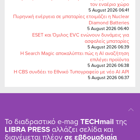
τον εναέριο χώρο
5 August 2026 06:41
Πυρηνική ενέργεια σε μπαταρίες ετοιμάζει η Nuclear
Diamond Batteries
5 August 2026 06:40
ESET και Όμιλος EVC ενώνουν δυνάμεις για
ασφαλείς μπαταρίες
5 August 2026 06:39
Η Search Magic αποκαλύπτει πώς η AI αναζήτηση
επιλέγει προϊόντα
5 August 2026 06:38
Η CBS συνδέει το Εθνικό Τυπογραφείο με νέο AI API
5 August 2026 06:37
Το διαδραστικό e-mag
TΕCHmail
της
LIBRA PRESS
αλλάζει σελίδα και
διανέμεται πλέον
σε εβδομαδιαία