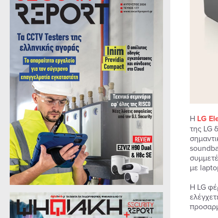
Η
L
G El
της LG 
σημαντικ
soundba
συμμετέ
με lapto
Η LG φέ
ελέγχετ
προσαρμ