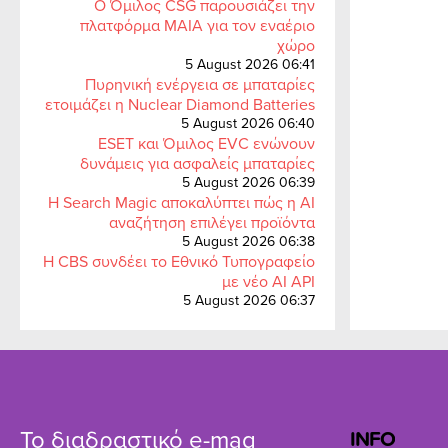
Ο Όμιλος CSG παρουσιάζει την
πλατφόρμα MAIA για τον εναέριο
χώρο
5 August 2026 06:41
Πυρηνική ενέργεια σε μπαταρίες
ετοιμάζει η Nuclear Diamond Batteries
5 August 2026 06:40
ESET και Όμιλος EVC ενώνουν
δυνάμεις για ασφαλείς μπαταρίες
5 August 2026 06:39
Η Search Magic αποκαλύπτει πώς η AI
αναζήτηση επιλέγει προϊόντα
5 August 2026 06:38
Η CBS συνδέει το Εθνικό Τυπογραφείο
με νέο AI API
5 August 2026 06:37
Το διαδραστικό e-mag
INFO