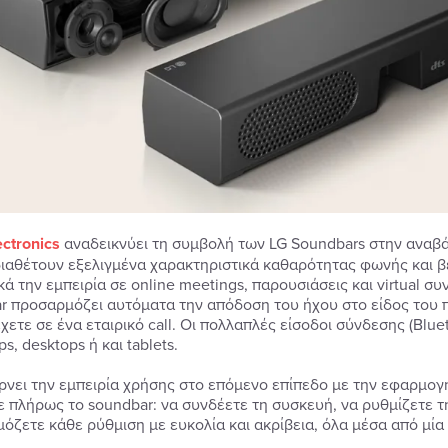
ectronics
αναδεικνύει τη συμβολή των LG Soundbars στην αναβάθ
διαθέτουν εξελιγμένα χαρακτηριστικά καθαρότητας φωνής και 
ά την εμπειρία σε online meetings, παρουσιάσεις και virtual σ
r προσαρμόζει αυτόματα την απόδοση του ήχου στο είδος του πε
χετε σε ένα εταιρικό call. Οι πολλαπλές είσοδοι σύνδεσης (Bl
ps, desktops ή και tablets.
ρνει την εμπειρία χρήσης στο επόμενο επίπεδο με την εφαρμογ
ε πλήρως το soundbar: να συνδέετε τη συσκευή, να ρυθμίζετε τη
όζετε κάθε ρύθμιση με ευκολία και ακρίβεια, όλα μέσα από μί