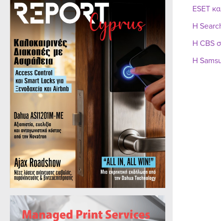
ESET κα
Η Searc
Η CBS σ
Η Samsu