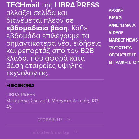
TΕCHmail
της
LIBRA PRESS
αλλάζει σελίδα και
ΑΡΧΙΚΗ
διανέμεται πλέον
σε
E-MAG
ΑΦΙΕΡΩΜΑΤΑ
εβδομαδιαία βάση
. Κάθε
VIDEOS
εβδομάδα επιλέγουμε τα
MARKET NEWS
σημαντικότερα νέα, ειδήσεις
TAYTOTHTA
και ρεπορτάζ από τον B2B
ΟΡΟΙ ΧΡΗΣΗΣ
κλάδο, που αφορά κατά
ΕΓΓΡΑΦΗ ΣΤΟ 
βάση εταιρείες υψηλής
τεχνολογίας.
ΕΠΙΚΟΙΝΩΝΙΑ
LIBRA PRESS
Μεταμορφώσεως 11, Μοσχάτο Αττικής, 183
45
2108815417
info@tech-mail.gr