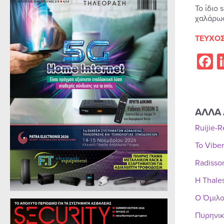
Το ίδιο
χαλάρωσ
ΤΕΥΧΟΣ
F
ΑΛΛΑ 
Ruijie-
Το Vibe
Radisso
Η Thale
Ο Όμιλο
Πυρηνικ