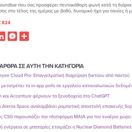
 soundbar που σας προσφέρει πεντακάθαρη φωνή κατά τη διάρκει
ης στο τέλος της ημέρας με βαθύ, δυναμικό ήχο για ταινίες ή μ
 824
acebook
LinkedIn
Messenger
Share
ΑΡΘΡΑ ΣΕ ΑΥΤΗ ΤΗΝ ΚΑΤΗΓΟΡΙΑ
Reyee Cloud Pro: Επαγγελματική διαχείριση δικτύου από παντού
r μετατρέπει τα in-app polls σε εργαλείο καταναλωτικών δεδομ
n και Accenture φέρνουν τα ξενοδοχεία στο ChatGPT
s Alenia Space αναλαμβάνει ρομποτική αποστολή επισκευής δ
ς CSG παρουσιάζει την πλατφόρμα MAIA για τον εναέριο χώρο
ή ενέργεια σε μπαταρίες ετοιμάζει η Nuclear Diamond Batteries