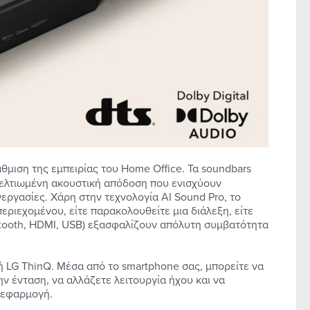
μιση της εμπειρίας του Home Office. Τα soundbars
βελτιωμένη ακουστική απόδοση που ενισχύουν
υνεργασίες. Χάρη στην τεχνολογία AI Sound Pro, το
ριεχομένου, είτε παρακολουθείτε μια διάλεξη, είτε
uetooth, HDMI, USB) εξασφαλίζουν απόλυτη συμβατότητα
ή LG ThinQ. Μέσα από το smartphone σας, μπορείτε να
ν ένταση, να αλλάζετε λειτουργία ήχου και να
α εφαρμογή.