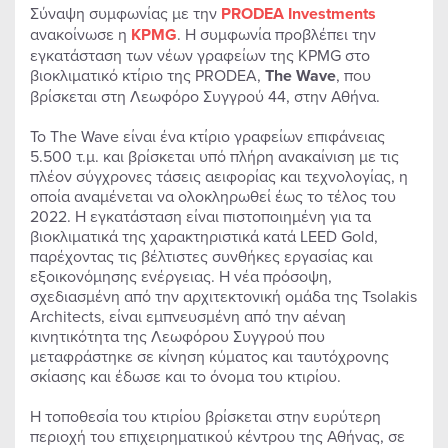
Σύναψη συμφωνίας με την
PRODEA Investments
ανακοίνωσε η
KPMG
. Η συμφωνία προβλέπει την
εγκατάσταση των νέων γραφείων της KPMG στο
βιοκλιματικό κτίριο της PRODEA,
The Wave
, που
βρίσκεται στη Λεωφόρο Συγγρού 44, στην Αθήνα.
Το The Wave είναι ένα κτίριο γραφείων επιφάνειας
5.500 τ.μ. και βρίσκεται υπό πλήρη ανακαίνιση με τις
πλέον σύγχρονες τάσεις αειφορίας και τεχνολογίας, η
οποία αναμένεται να ολοκληρωθεί έως το τέλος του
2022. Η εγκατάσταση είναι πιστοποιημένη για τα
βιοκλιματικά της χαρακτηριστικά κατά LEED Gold,
παρέχοντας τις βέλτιστες συνθήκες εργασίας και
εξοικονόμησης ενέργειας. H νέα πρόσοψη,
σχεδιασμένη από την αρχιτεκτονική ομάδα της Tsolakis
Architects, είναι εμπνευσμένη από την αέναη
κινητικότητα της Λεωφόρου Συγγρού που
μεταφράστηκε σε κίνηση κύματος και ταυτόχρονης
σκίασης και έδωσε και το όνομα του κτιρίου.
Η τοποθεσία του κτιρίου βρίσκεται στην ευρύτερη
περιοχή του επιχειρηματικού κέντρου της Αθήνας, σε