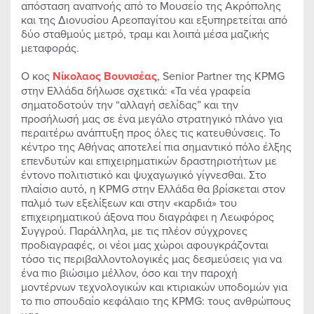
απόσταση αναπνοής από το Μουσείο της Ακρόπολης
και της Διονυσίου Αρεοπαγίτου και εξυπηρετείται από
δύο σταθμούς μετρό, τραμ και λοιπά μέσα μαζικής
μεταφοράς.
Ο κος
Νίκολαος Βουνισέας
, Senior Partner της KPMG
στην Ελλάδα δήλωσε σχετικά: «Τα νέα γραφεία
σηματοδοτούν την “αλλαγή σελίδας” και την
προσήλωσή μας σε ένα μεγάλο στρατηγικό πλάνο για
περαιτέρω ανάπτυξη προς όλες τις κατευθύνσεις. Το
κέντρο της Αθήνας αποτελεί πια σημαντικό πόλο έλξης
επενδυτών και επιχειρηματικών δραστηριοτήτων με
έντονο πολιτιστικό και ψυχαγωγικό γίγνεσθαι. Στο
πλαίσιο αυτό, η KPMG στην Ελλάδα θα βρίσκεται στον
παλμό των εξελίξεων και στην «καρδιά» του
επιχειρηματικού άξονα που διαγράφει η Λεωφόρος
Συγγρού. Παράλληλα, με τις πλέον σύγχρονες
προδιαγραφές, οι νέοι μας χώροι αφουγκράζονται
τόσο τις περιβαλλοντολογικές μας δεσμεύσεις για να
ένα πιο βιώσιμο μέλλον, όσο και την παροχή
μοντέρνων τεχνολογικών και κτιριακών υποδομών για
το πιο σπουδαίο κεφάλαιο της KPMG: τους ανθρώπους