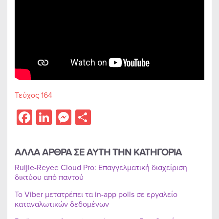
Τεύχος 164
Facebook
LinkedIn
Messenger
Share
ΑΛΛΑ ΑΡΘΡΑ ΣΕ ΑΥΤΗ ΤΗΝ ΚΑΤΗΓΟΡΙΑ
Ruijie-Reyee Cloud Pro: Επαγγελματική διαχείριση
δικτύου από παντού
Το Viber μετατρέπει τα in-app polls σε εργαλείο
καταναλωτικών δεδομένων