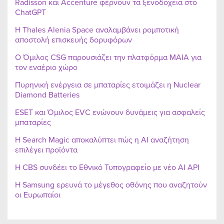
Radisson και Accenture φέρνουν τα ξενοδοχεία στο
ChatGPT
Η Thales Alenia Space αναλαμβάνει ρομποτική
αποστολή επισκευής δορυφόρων
Ο Όμιλος CSG παρουσιάζει την πλατφόρμα MAIA για
τον εναέριο χώρο
Πυρηνική ενέργεια σε μπαταρίες ετοιμάζει η Nuclear
Diamond Batteries
ESET και Όμιλος EVC ενώνουν δυνάμεις για ασφαλείς
μπαταρίες
Η Search Magic αποκαλύπτει πώς η AI αναζήτηση
επιλέγει προϊόντα
Η CBS συνδέει το Εθνικό Τυπογραφείο με νέο AI API
Η Samsung ερευνά το μέγεθος οθόνης που αναζητούν
οι Ευρωπαίοι