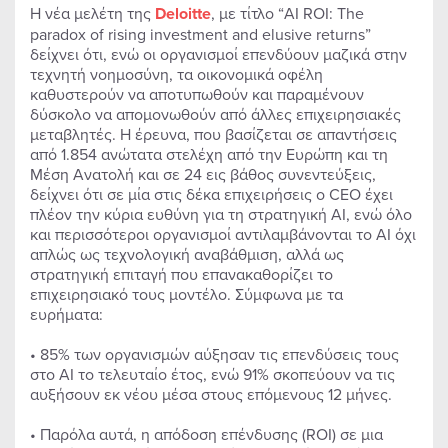
Η νέα μελέτη της
Deloitte
, με τίτλο “AI ROI: The
paradox of rising investment and elusive returns”
δείχνει ότι, ενώ οι οργανισμοί επενδύουν μαζικά στην
τεχνητή νοημοσύνη, τα οικονομικά οφέλη
καθυστερούν να αποτυπωθούν και παραμένουν
δύσκολο να απομονωθούν από άλλες επιχειρησιακές
μεταβλητές. Η έρευνα, που βασίζεται σε απαντήσεις
από 1.854 ανώτατα στελέχη από την Ευρώπη και τη
Μέση Ανατολή και σε 24 εις βάθος συνεντεύξεις,
δείχνει ότι σε μία στις δέκα επιχειρήσεις ο CEO έχει
πλέον την κύρια ευθύνη για τη στρατηγική AI, ενώ όλο
και περισσότεροι οργανισμοί αντιλαμβάνονται το AI όχι
απλώς ως τεχνολογική αναβάθμιση, αλλά ως
στρατηγική επιταγή που επανακαθορίζει το
επιχειρησιακό τους μοντέλο. Σύμφωνα με τα
ευρήματα:
• 85% των οργανισμών αύξησαν τις επενδύσεις τους
στο AI το τελευταίο έτος, ενώ 91% σκοπεύουν να τις
αυξήσουν εκ νέου μέσα στους επόμενους 12 μήνες.
• Παρόλα αυτά, η απόδοση επένδυσης (ROI) σε μια