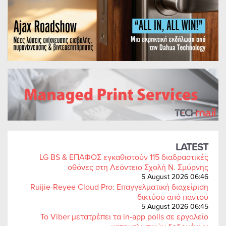
LATEST
LG BS & ΕΠΑΦΟΣ εγκαθιστούν 115 διαδραστικές
οθόνες στη Λεόντειο Σχολή Ν. Σμύρνης
5 August 2026 06:46
Ruijie-Reyee Cloud Pro: Επαγγελματική διαχείριση
δικτύου από παντού
5 August 2026 06:45
Το Viber μετατρέπει τα in-app polls σε εργαλείο