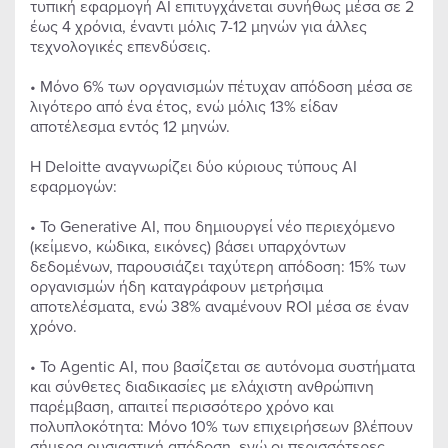
τυπική εφαρμογή AI επιτυγχάνεται συνήθως μέσα σε 2
έως 4 χρόνια, έναντι μόλις 7-12 μηνών για άλλες
τεχνολογικές επενδύσεις.
• Μόνο 6% των οργανισμών πέτυχαν απόδοση μέσα σε
λιγότερο από ένα έτος, ενώ μόλις 13% είδαν
αποτέλεσμα εντός 12 μηνών.
Η Deloitte αναγνωρίζει δύο κύριους τύπους AI
εφαρμογών:
• Το Generative AI, που δημιουργεί νέο περιεχόμενο
(κείμενο, κώδικα, εικόνες) βάσει υπαρχόντων
δεδομένων, παρουσιάζει ταχύτερη απόδοση: 15% των
οργανισμών ήδη καταγράφουν μετρήσιμα
αποτελέσματα, ενώ 38% αναμένουν ROI μέσα σε έναν
χρόνο.
• Το Agentic AI, που βασίζεται σε αυτόνομα συστήματα
και σύνθετες διαδικασίες με ελάχιστη ανθρώπινη
παρέμβαση, απαιτεί περισσότερο χρόνο και
πολυπλοκότητα: Μόνο 10% των επιχειρήσεων βλέπουν
σήμερα ουσιαστική απόδοση, ενώ οι περισσότερες