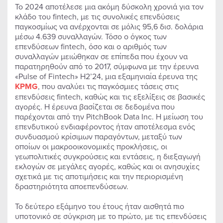
Το 2024 αποτέλεσε μια ακόμη δύσκολη χρονιά για τον
κλάδο του fintech, με τις συνολικές επενδύσεις
παγκοσμίως να ανέρχονται σε μόλις 95,6 δισ. δολάρια
μέσω 4.639 συναλλαγών. Τόσο ο όγκος των
επενδύσεων fintech, όσο και ο αριθμός των
συναλλαγών μειώθηκαν σε επίπεδα που έχουν να
παρατηρηθούν από το 2017, σύμφωνα με την έρευνα
«Pulse of Fintech» H2’24, μια εξαμηνιαία έρευνα της
KPMG
, που αναλύει τις παγκόσμιες τάσεις στις
επενδύσεις fintech, καθώς και τις εξελίξεις σε βασικές
αγορές. Η έρευνα βασίζεται σε δεδομένα που
παρέχονται από την PitchBook Data Inc. Η μείωση του
επενδυτικού ενδιαφέροντος ήταν αποτέλεσμα ενός
συνδυασμού κρίσιμων παραγόντων, μεταξύ των
οποίων οι μακροοικονομικές προκλήσεις, οι
γεωπολιτικές συγκρούσεις και εντάσεις, η διεξαγωγή
εκλογών σε μεγάλες αγορές, καθώς και οι ανησυχίες
σχετικά με τις αποτιμήσεις και την περιορισμένη
δραστηριότητα αποεπενδύσεων.
Το δεύτερο εξάμηνο του έτους ήταν αισθητά πιο
υποτονικό σε σύγκριση με το πρώτο, με τις επενδύσεις