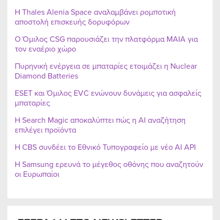
Η Thales Alenia Space αναλαμβάνει ρομποτική
αποστολή επισκευής δορυφόρων
Ο Όμιλος CSG παρουσιάζει την πλατφόρμα MAIA για
τον εναέριο χώρο
Πυρηνική ενέργεια σε μπαταρίες ετοιμάζει η Nuclear
Diamond Batteries
ESET και Όμιλος EVC ενώνουν δυνάμεις για ασφαλείς
μπαταρίες
Η Search Magic αποκαλύπτει πώς η AI αναζήτηση
επιλέγει προϊόντα
Η CBS συνδέει το Εθνικό Τυπογραφείο με νέο AI API
Η Samsung ερευνά το μέγεθος οθόνης που αναζητούν
οι Ευρωπαίοι