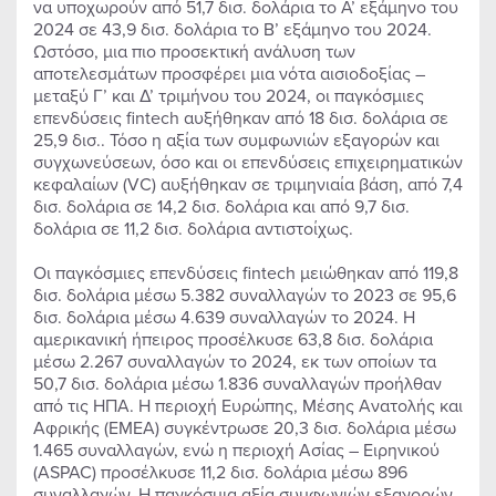
να υποχωρούν από 51,7 δισ. δολάρια το Α’ εξάμηνο του
2024 σε 43,9 δισ. δολάρια το Β’ εξάμηνο του 2024.
Ωστόσο, μια πιο προσεκτική ανάλυση των
αποτελεσμάτων προσφέρει μια νότα αισιοδοξίας –
μεταξύ Γ’ και Δ’ τριμήνου του 2024, οι παγκόσμιες
επενδύσεις fintech αυξήθηκαν από 18 δισ. δολάρια σε
25,9 δισ.. Τόσο η αξία των συμφωνιών εξαγορών και
συγχωνεύσεων, όσο και οι επενδύσεις επιχειρηματικών
κεφαλαίων (VC) αυξήθηκαν σε τριμηνιαία βάση, από 7,4
δισ. δολάρια σε 14,2 δισ. δολάρια και από 9,7 δισ.
δολάρια σε 11,2 δισ. δολάρια αντιστοίχως.
Οι παγκόσμιες επενδύσεις fintech μειώθηκαν από 119,8
δισ. δολάρια μέσω 5.382 συναλλαγών το 2023 σε 95,6
δισ. δολάρια μέσω 4.639 συναλλαγών το 2024. Η
αμερικανική ήπειρος προσέλκυσε 63,8 δισ. δολάρια
μέσω 2.267 συναλλαγών το 2024, εκ των οποίων τα
50,7 δισ. δολάρια μέσω 1.836 συναλλαγών προήλθαν
από τις ΗΠΑ. Η περιοχή Ευρώπης, Μέσης Ανατολής και
Αφρικής (EMEA) συγκέντρωσε 20,3 δισ. δολάρια μέσω
1.465 συναλλαγών, ενώ η περιοχή Ασίας – Ειρηνικού
(ASPAC) προσέλκυσε 11,2 δισ. δολάρια μέσω 896
συναλλαγών. Η παγκόσμια αξία συμφωνιών εξαγορών