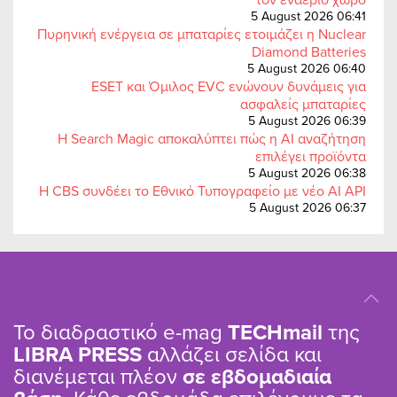
5 August 2026 06:41
Πυρηνική ενέργεια σε μπαταρίες ετοιμάζει η Nuclear
Diamond Batteries
5 August 2026 06:40
ESET και Όμιλος EVC ενώνουν δυνάμεις για
ασφαλείς μπαταρίες
5 August 2026 06:39
Η Search Magic αποκαλύπτει πώς η AI αναζήτηση
επιλέγει προϊόντα
5 August 2026 06:38
Η CBS συνδέει το Εθνικό Τυπογραφείο με νέο AI API
5 August 2026 06:37
Το διαδραστικό e-mag
TΕCHmail
της
LIBRA PRESS
αλλάζει σελίδα και
διανέμεται πλέον
σε εβδομαδιαία