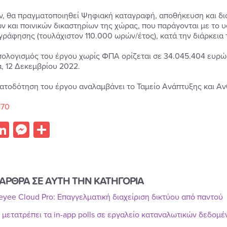
ν, θα πραγματοποιηθεί Ψηφιακή καταγραφή, αποθήκευση και δ
ών και ποινικών δικαστηρίων της χώρας, που παράγονται με το
ράφησης (τουλάχιστον 110.000 ωρών/έτος), κατά την διάρκεια το
ολογισμός του έργου χωρίς ΦΠΑ ορίζεται σε 34.045.404 ευρώ κ
, 12 Δεκεμβρίου 2022.
ατοδότηση του έργου αναλαμβάνει το Ταμείο Ανάπτυξης και Αν
170
acebook
LinkedIn
Messenger
Share
ΑΡΘΡΑ ΣΕ ΑΥΤΗ ΤΗΝ ΚΑΤΗΓΟΡΙΑ
Reyee Cloud Pro: Επαγγελματική διαχείριση δικτύου από παντού
r μετατρέπει τα in-app polls σε εργαλείο καταναλωτικών δεδομ