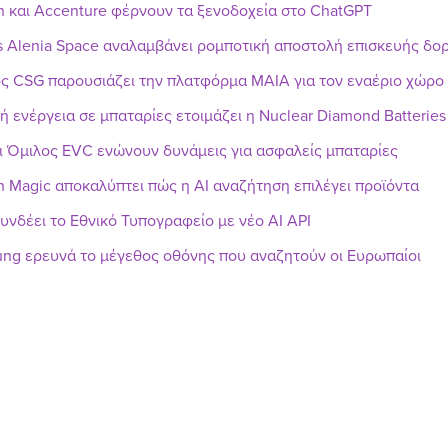
n και Accenture φέρνουν τα ξενοδοχεία στο ChatGPT
s Alenia Space αναλαμβάνει ρομποτική αποστολή επισκευής δ
ς CSG παρουσιάζει την πλατφόρμα MAIA για τον εναέριο χώρο
ή ενέργεια σε μπαταρίες ετοιμάζει η Nuclear Diamond Batteries
ι Όμιλος EVC ενώνουν δυνάμεις για ασφαλείς μπαταρίες
h Magic αποκαλύπτει πώς η AI αναζήτηση επιλέγει προϊόντα
υνδέει το Εθνικό Τυπογραφείο με νέο AI API
ng ερευνά το μέγεθος οθόνης που αναζητούν οι Ευρωπαίοι