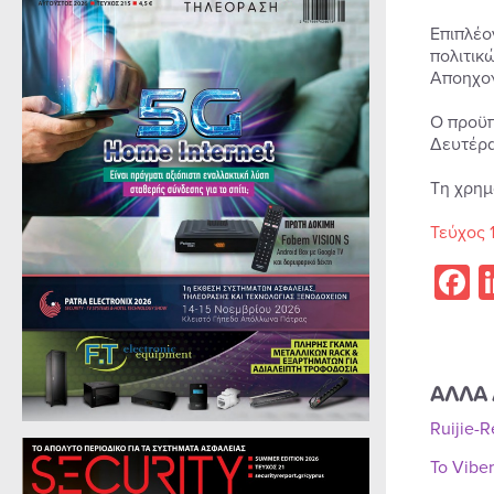
Επιπλέο
πολιτικ
Αποηχογ
Ο προϋπ
Δευτέρα
Τη χρημ
Τεύχος 
F
ΑΛΛΑ 
Ruijie-
Το Vibe