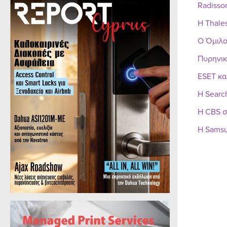
Radisso
Η Thale
Ο Όμιλο
Πυρηνικ
ESET κα
Η Searc
Η CBS σ
Η Samsu