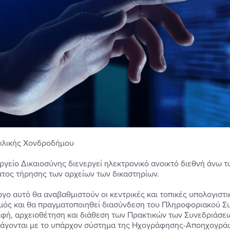
ιλικής Χονδροδήμου
ργείο Δικαιοσύνης διενεργεί ηλεκτρονικό ανοικτό διεθνή άνω τ
τος τήρησης των αρχείων των δικαστηρίων.
ργο αυτό θα αναβαθμιστούν οι κεντρικές και τοπικές υπολογιστι
μός και θα πραγματοποιηθεί διασύνδεση του Πληροφοριακού Σ
φή, αρχειοθέτηση και διάθεση των Πρακτικών των Συνεδριάσεων
άγονται με το υπάρχον σύστημα της Ηχογράφησης-Αποηχογρά