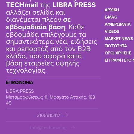
TΕCHmail
της
LIBRA PRESS
αλλάζει σελίδα και
ΑΡΧΙΚΗ
διανέμεται πλέον
σε
E-MAG
ΑΦΙΕΡΩΜΑΤΑ
εβδομαδιαία βάση
. Κάθε
VIDEOS
εβδομάδα επιλέγουμε τα
MARKET NEWS
σημαντικότερα νέα, ειδήσεις
TAYTOTHTA
και ρεπορτάζ από τον B2B
ΟΡΟΙ ΧΡΗΣΗΣ
κλάδο, που αφορά κατά
ΕΓΓΡΑΦΗ ΣΤΟ 
βάση εταιρείες υψηλής
τεχνολογίας.
ΕΠΙΚΟΙΝΩΝΙΑ
LIBRA PRESS
Μεταμορφώσεως 11, Μοσχάτο Αττικής, 183
45
2108815417
info@tech-mail.gr