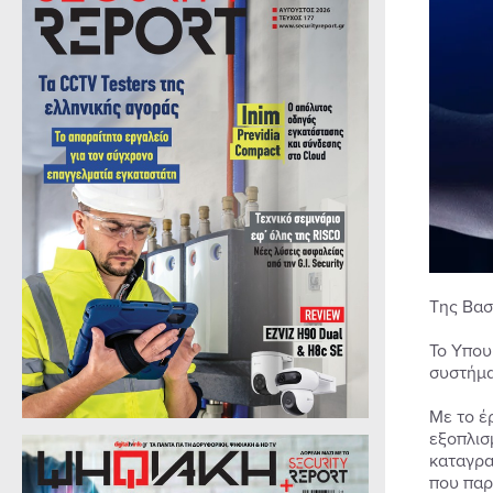
Της Βασ
Το Υπου
συστήμα
Με το έ
εξοπλισ
καταγρα
που παρ