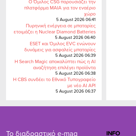
Ο Όμιλος CSG παρουσιάζει την
πλατφόρμα MAIA για τον εναέριο
χώρο
5 August 2026 06:41
Πυρηνική ενέργεια σε μπαταρίες
ετοιμάζει η Nuclear Diamond Batteries
5 August 2026 06:40
ESET και Όμιλος EVC ενώνουν
δυνάμεις για ασφαλείς μπαταρίες
5 August 2026 06:39
Η Search Magic αποκαλύπτει πώς η AI
αναζήτηση επιλέγει προϊόντα
5 August 2026 06:38
Η CBS συνδέει το Εθνικό Τυπογραφείο
με νέο AI API
5 August 2026 06:37
Το διαδραστικό e-mag
INFO