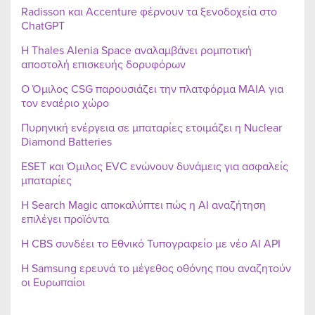
Radisson και Accenture φέρνουν τα ξενοδοχεία στο
ChatGPT
Η Thales Alenia Space αναλαμβάνει ρομποτική
αποστολή επισκευής δορυφόρων
Ο Όμιλος CSG παρουσιάζει την πλατφόρμα MAIA για
τον εναέριο χώρο
Πυρηνική ενέργεια σε μπαταρίες ετοιμάζει η Nuclear
Diamond Batteries
ESET και Όμιλος EVC ενώνουν δυνάμεις για ασφαλείς
μπαταρίες
Η Search Magic αποκαλύπτει πώς η AI αναζήτηση
επιλέγει προϊόντα
Η CBS συνδέει το Εθνικό Τυπογραφείο με νέο AI API
Η Samsung ερευνά το μέγεθος οθόνης που αναζητούν
οι Ευρωπαίοι