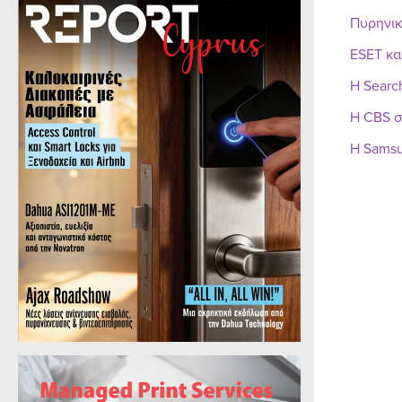
Πυρηνικ
ESET κα
Η Searc
Η CBS σ
Η Samsu