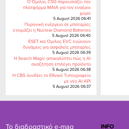
Ο Όμιλος CSG παρουσιάζει την
πλατφόρμα MAIA για τον εναέριο
χώρο
5 August 2026 06:41
Πυρηνική ενέργεια σε μπαταρίες
ετοιμάζει η Nuclear Diamond Batteries
5 August 2026 06:40
ESET και Όμιλος EVC ενώνουν
δυνάμεις για ασφαλείς μπαταρίες
5 August 2026 06:39
Η Search Magic αποκαλύπτει πώς η AI
αναζήτηση επιλέγει προϊόντα
5 August 2026 06:38
Η CBS συνδέει το Εθνικό Τυπογραφείο
με νέο AI API
5 August 2026 06:37
Το διαδραστικό e-mag
INFO