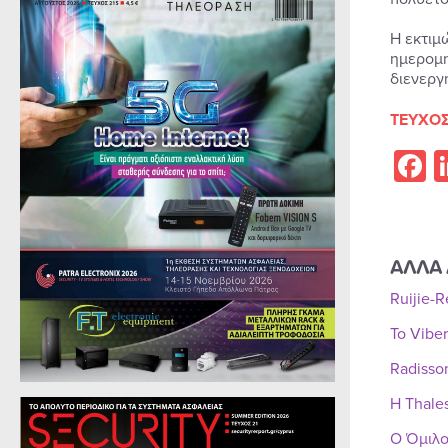
Η εκτιμ
ημερομη
διενεργ
ΤΕΥΧΟΣ
F
ΑΛΛΑ 
Ruijie-
Το Vibe
Radisso
Η Thale
Ο Όμιλο