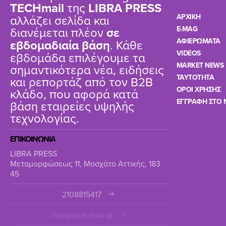
TΕCHmail
της
LIBRA PRESS
αλλάζει σελίδα και
ΑΡΧΙΚΗ
διανέμεται πλέον
σε
E-MAG
ΑΦΙΕΡΩΜΑΤΑ
εβδομαδιαία βάση
. Κάθε
VIDEOS
εβδομάδα επιλέγουμε τα
MARKET NEWS
σημαντικότερα νέα, ειδήσεις
TAYTOTHTA
και ρεπορτάζ από τον B2B
ΟΡΟΙ ΧΡΗΣΗΣ
κλάδο, που αφορά κατά
ΕΓΓΡΑΦΗ ΣΤΟ 
βάση εταιρείες υψηλής
τεχνολογίας.
ΕΠΙΚΟΙΝΩΝΙΑ
LIBRA PRESS
Μεταμορφώσεως 11, Μοσχάτο Αττικής, 183
45
2108815417
info@tech-mail.gr