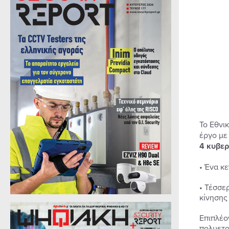
Το Εθνι
έργο με
4 κυβερ
• Ένα κ
• Τέσσε
κίνησης
Επιπλέο
πολυετο