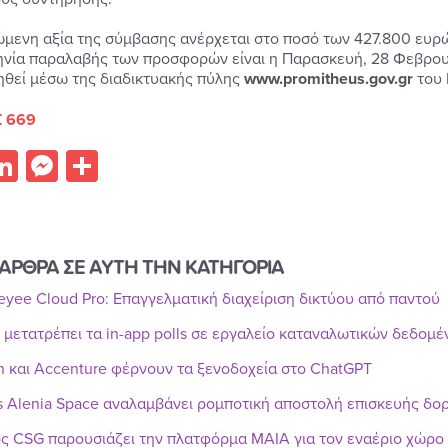
ώμενη αξία της σύμβασης ανέρχεται στο ποσό των 427.800 ευ
νία παραλαβής των προσφορών είναι η Παρασκευή, 28 Φεβρουαρ
ηθεί μέσω της διαδικτυακής πύλης
www.promitheus.gov.gr
του
 669
acebook
LinkedIn
Messenger
Share
ΑΡΘΡΑ ΣΕ ΑΥΤΗ ΤΗΝ ΚΑΤΗΓΟΡΙΑ
Reyee Cloud Pro: Επαγγελματική διαχείριση δικτύου από παντού
r μετατρέπει τα in-app polls σε εργαλείο καταναλωτικών δεδομ
n και Accenture φέρνουν τα ξενοδοχεία στο ChatGPT
s Alenia Space αναλαμβάνει ρομποτική αποστολή επισκευής δ
ς CSG παρουσιάζει την πλατφόρμα MAIA για τον εναέριο χώρο