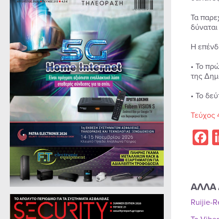
Τα παρε
δύναται
Η επένδυ
• Το πρ
της Δημ
• Το δε
Τεύχος 
F
ΑΛΛΑ 
Ruijie-