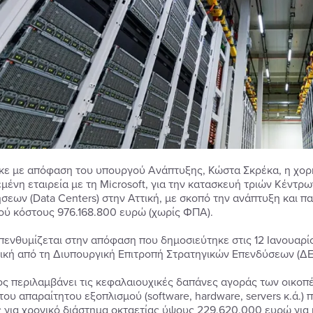
κε με απόφαση του υπουργού Ανάπτυξης, Κώστα Σκρέκα, η χορήγ
μένη εταιρεία με τη Microsoft, για την κατασκευή τριών Κέντ
ήσεων (Data Centers) στην Αττική, με σκοπό την ανάπτυξη και 
ού κόστους 976.168.800 ευρώ (χωρίς ΦΠΑ).
ενθυμίζεται στην απόφαση που δημοσιεύτηκε στις 12 Ιανουαρίο
ική από τη Διυπουργική Επιτροπή Στρατηγικών Επενδύσεων (ΔΕ
ος περιλαμβάνει τις κεφαλαιουχικές δαπάνες αγοράς των οικοπ
του απαραίτητου εξοπλισμού (software, hardware, servers κ.ά.)
 για χρονικό διάστημα οκταετίας ύψους 229.620.000 ευρώ για 