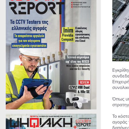
Εγκρίθη
συνδεδε
Επιχειρ
συνολικ
Όπως υπ
στρατηγ
Το κόστ
αγοράς 
δαπάνες