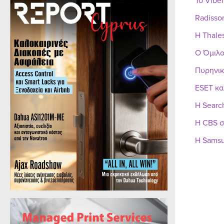
Το Vibe
Radisso
Η Thale
Ο Όμιλο
Πυρηνικ
ESET κα
Η Searc
Η CBS σ
Η Samsu