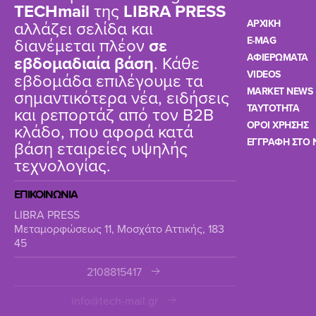
TΕCHmail
της
LIBRA PRESS
αλλάζει σελίδα και
ΑΡΧΙΚΗ
διανέμεται πλέον
σε
E-MAG
ΑΦΙΕΡΩΜΑΤΑ
εβδομαδιαία βάση
. Κάθε
VIDEOS
εβδομάδα επιλέγουμε τα
MARKET NEWS
σημαντικότερα νέα, ειδήσεις
TAYTOTHTA
και ρεπορτάζ από τον B2B
ΟΡΟΙ ΧΡΗΣΗΣ
κλάδο, που αφορά κατά
ΕΓΓΡΑΦΗ ΣΤΟ 
βάση εταιρείες υψηλής
τεχνολογίας.
ΕΠΙΚΟΙΝΩΝΙΑ
LIBRA PRESS
Μεταμορφώσεως 11, Μοσχάτο Αττικής, 183
45
2108815417
info@tech-mail.gr