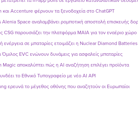
r μετατρέπει τα in-app polls σε εργαλείο καταναλωτικών δεδομ
n και Accenture φέρνουν τα ξενοδοχεία στο ChatGPT
s Alenia Space αναλαμβάνει ρομποτική αποστολή επισκευής δ
ς CSG παρουσιάζει την πλατφόρμα MAIA για τον εναέριο χώρο
ή ενέργεια σε μπαταρίες ετοιμάζει η Nuclear Diamond Batteries
ι Όμιλος EVC ενώνουν δυνάμεις για ασφαλείς μπαταρίες
h Magic αποκαλύπτει πώς η AI αναζήτηση επιλέγει προϊόντα
υνδέει το Εθνικό Τυπογραφείο με νέο AI API
ng ερευνά το μέγεθος οθόνης που αναζητούν οι Ευρωπαίοι