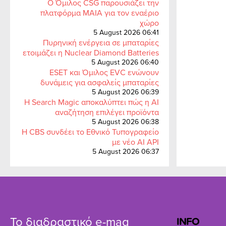
Ο Όμιλος CSG παρουσιάζει την
πλατφόρμα MAIA για τον εναέριο
χώρο
5 August 2026 06:41
Πυρηνική ενέργεια σε μπαταρίες
ετοιμάζει η Nuclear Diamond Batteries
5 August 2026 06:40
ESET και Όμιλος EVC ενώνουν
δυνάμεις για ασφαλείς μπαταρίες
5 August 2026 06:39
Η Search Magic αποκαλύπτει πώς η AI
αναζήτηση επιλέγει προϊόντα
5 August 2026 06:38
Η CBS συνδέει το Εθνικό Τυπογραφείο
με νέο AI API
5 August 2026 06:37
Το διαδραστικό e-mag
INFO