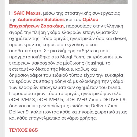
Η
SAIC Maxus
, μέσω της στρατηγικής συνεργασίας
της
Automotive Solutions
και του
Ομίλου
Επιχειρήσεων Σαρακάκη
,
παρουσίασε στην ελληνική
αγορά την πλήρη γκάμα ελαφρών επαγγελματικών
οχημάτων της, τόσο αμιγώς ηλεκτρικών όσο και diesel,
προσφέροντας κορυφαία τεχνολογία και
αποδοτικότητα. Σε μια διήμερη εκδήλωση που
πραγματοποιήθηκε στο Margi Farm, εκπρόσωποι των
εταιρειών μακροχρόνιας μίσθωσης (leasing), το
εκτεταμένο δίκτυο της Maxus, καθώς και
δημοσιογράφοι του ειδικού τύπου είχαν την ευκαιρία
να έρθουν σε επαφή οδηγικά με ολόκληρη την γκάμα
των ελαφρών επαγγελματικών οχημάτων του brand.
Παρουσιάστηκαν τόσο τα αμιγώς ηλεκτρικά μοντέλα
eDELIVER 3, eDELIVER 5, eDELIVER 7 και eDELIVER 9,
όσο και οι πετρελαιοκίνητες εκδόσεις Deliver 7 και
Deliver 9, καλύπτοντας κάθε κατηγορία χωρητικότητας
και κάθε επαγγελματικό σενάριο χρήσης.
ΤΕΥΧΟΣ 865