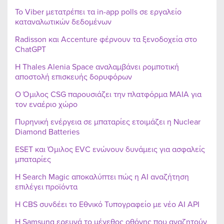
Το Viber μετατρέπει τα in-app polls σε εργαλείο
καταναλωτικών δεδομένων
Radisson και Accenture φέρνουν τα ξενοδοχεία στο
ChatGPT
Η Thales Alenia Space αναλαμβάνει ρομποτική
αποστολή επισκευής δορυφόρων
Ο Όμιλος CSG παρουσιάζει την πλατφόρμα MAIA για
τον εναέριο χώρο
Πυρηνική ενέργεια σε μπαταρίες ετοιμάζει η Nuclear
Diamond Batteries
ESET και Όμιλος EVC ενώνουν δυνάμεις για ασφαλείς
μπαταρίες
Η Search Magic αποκαλύπτει πώς η AI αναζήτηση
επιλέγει προϊόντα
Η CBS συνδέει το Εθνικό Τυπογραφείο με νέο AI API
Η Samsung ερευνά το μέγεθος οθόνης που αναζητούν