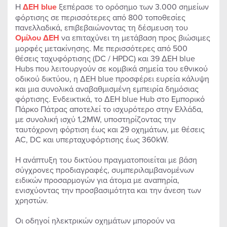
Η
ΔΕΗ blue
ξεπέρασε το ορόσημο των 3.000 σημείων
φόρτισης σε περισσότερες από 800 τοποθεσίες
πανελλαδικά, επιβεβαιώνοντας τη δέσμευση του
Ομίλου ΔΕΗ
να επιταχύνει τη μετάβαση προς βιώσιμες
μορφές μετακίνησης. Με περισσότερες από 500
θέσεις ταχυφόρτισης (DC / HPDC) και 39 ΔΕΗ blue
Hubs που λειτουργούν σε κομβικά σημεία του εθνικού
οδικού δικτύου, η ΔΕΗ blue προσφέρει ευρεία κάλυψη
και μια συνολικά αναβαθμισμένη εμπειρία δημόσιας
φόρτισης. Ενδεικτικά, το ΔΕΗ blue Hub στο Εμπορικό
Πάρκο Πάτρας αποτελεί το ισχυρότερο στην Ελλάδα,
με συνολική ισχύ 1,2MW, υποστηρίζοντας την
ταυτόχρονη φόρτιση έως και 29 οχημάτων, με θέσεις
AC, DC και υπερταχυφόρτισης έως 360kW.
Η ανάπτυξη του δικτύου πραγματοποιείται με βάση
σύγχρονες προδιαγραφές, συμπεριλαμβανομένων
ειδικών προσαρμογών για άτομα με αναπηρία,
ενισχύοντας την προσβασιμότητα και την άνεση των
χρηστών.
Οι οδηγοί ηλεκτρικών οχημάτων μπορούν να