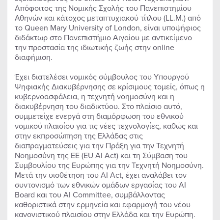
Απόφοιτος της Νομικής Σχολής του Πανεπιστημίου
Αθηνών και κάτοχος μεταπτυχιακού τίτλου (LL.M.) από
το Queen Mary University of London, είναι υποψήφιος
διδάκτωρ στο Πανεπιστήμιο Αιγαίου με αντικείμενο
την προστασία της ιδιωτικής ζωής στην online
διαφήμιση.
Έχει διατελέσει νομικός σύμβουλος του Υπουργού
Ψηφιακής Διακυβέρνησης σε κρίσιμους τομείς, όπως η
κυβερνοασφάλεια, η τεχνητή νοημοσύνη και η
διακυβέρνηση του διαδικτύου. Στο πλαίσιο αυτό,
συμμετείχε ενεργά στη διαμόρφωση του εθνικού
νομικού πλαισίου για τις νέες τεχνολογίες, καθώς και
στην εκπροσώπηση της Ελλάδας στις
διαπραγματεύσεις για την Πράξη για την Τεχνητή
Νοημοσύνη της ΕΕ (EU AI Act) και τη Σύμβαση του
Συμβουλίου της Ευρώπης για την Τεχνητή Νοημοσύνη.
Μετά την υιοθέτηση του AI Act, έχει αναλάβει τον
συντονισμό των εθνικών ομάδων εργασίας του AI
Board και του AI Committee, συμβάλλοντας
καθοριστικά στην ερμηνεία και εφαρμογή του νέου
κανονιστικού πλαισίου στην Ελλάδα και την Ευρώπη.