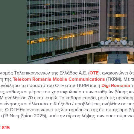
ισμός Τηλεπικοινωνιών της Ελλάδος Α.Ε. (
ΟΤΕ
), ανακοινώνει ό
ση της
Telekom
Romania
Mobile
Communications
(TKRM). Με τ
ολόκληρο το ποσοστό του ΟΤΕ στην TKRM και η
Digi
Romania
τ
ς, καθώς και μέρος του χαρτοφυλακίου των σταθμών βάσης κιν
M ανήλθε σε 70 εκατ. ευρώ. Τα καθαρά έσοδα, μετά τις προσαρ
ο κίνησης και άλλα κόστη & έξοδα / προβλέψεις, ανήλθαν σε πε
ς. Ο ΟΤΕ θα ανακοινώσει τις λεπτομέρειες της έκτακτης αμοιβ
υ (13 Νοεμβρίου 2025), υπό την αίρεση λήψης των απαιτούμενω
 815