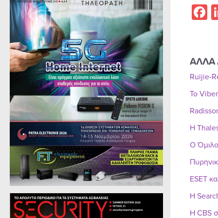
F
ΑΛΛΑ 
Ruijie-
Το Vibe
Radisso
Η Thale
Ο Όμιλο
Πυρηνικ
ESET κα
Η Searc
Η CBS σ