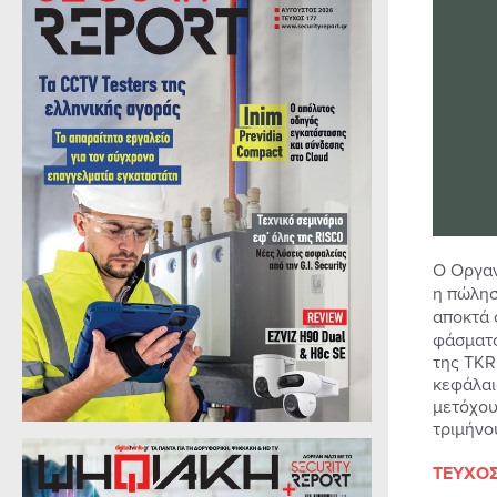
O Οργαν
η πώλη
αποκτά 
φάσματο
της TKR
κεφάλαι
μετόχου
τριμήνο
ΤΕΥΧΟΣ