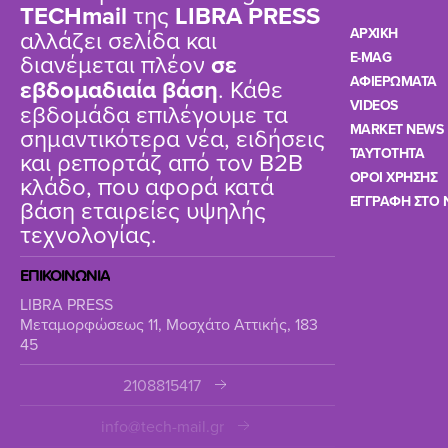
TΕCHmail
της
LIBRA PRESS
αλλάζει σελίδα και
ΑΡΧΙΚΗ
διανέμεται πλέον
σε
E-MAG
ΑΦΙΕΡΩΜΑΤΑ
εβδομαδιαία βάση
. Κάθε
VIDEOS
εβδομάδα επιλέγουμε τα
MARKET NEWS
σημαντικότερα νέα, ειδήσεις
TAYTOTHTA
και ρεπορτάζ από τον B2B
ΟΡΟΙ ΧΡΗΣΗΣ
κλάδο, που αφορά κατά
ΕΓΓΡΑΦΗ ΣΤΟ 
βάση εταιρείες υψηλής
τεχνολογίας.
ΕΠΙΚΟΙΝΩΝΙΑ
LIBRA PRESS
Μεταμορφώσεως 11, Μοσχάτο Αττικής, 183
45
2108815417
info@tech-mail.gr