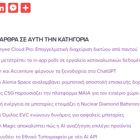
acebook
LinkedIn
Messenger
Share
ΑΡΘΡΑ ΣΕ ΑΥΤΗ ΤΗΝ ΚΑΤΗΓΟΡΙΑ
Reyee Cloud Pro: Επαγγελματική διαχείριση δικτύου από παντού
r μετατρέπει τα in-app polls σε εργαλείο καταναλωτικών δεδομ
n και Accenture φέρνουν τα ξενοδοχεία στο ChatGPT
s Alenia Space αναλαμβάνει ρομποτική αποστολή επισκευής δ
ς CSG παρουσιάζει την πλατφόρμα MAIA για τον εναέριο χώρο
ή ενέργεια σε μπαταρίες ετοιμάζει η Nuclear Diamond Batteries
ι Όμιλος EVC ενώνουν δυνάμεις για ασφαλείς μπαταρίες
h Magic αποκαλύπτει πώς η AI αναζήτηση επιλέγει προϊόντα
υνδέει το Εθνικό Τυπογραφείο με νέο AI API