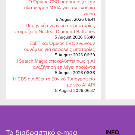
Ο Όμιλος CSG παρουσιάζει την
πλατφόρμα MAIA για τον εναέριο
χώρο
5 August 2026 06:41
Πυρηνική ενέργεια σε μπαταρίες
ετοιμάζει η Nuclear Diamond Batteries
5 August 2026 06:40
ESET και Όμιλος EVC ενώνουν
δυνάμεις για ασφαλείς μπαταρίες
5 August 2026 06:39
Η Search Magic αποκαλύπτει πώς η AI
αναζήτηση επιλέγει προϊόντα
5 August 2026 06:38
Η CBS συνδέει το Εθνικό Τυπογραφείο
με νέο AI API
5 August 2026 06:37
Το διαδραστικό e-mag
INFO