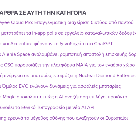
ΑΡΘΡΑ ΣΕ ΑΥΤΗ ΤΗΝ ΚΑΤΗΓΟΡΙΑ
Reyee Cloud Pro: Επαγγελματική διαχείριση δικτύου από παντού
r μετατρέπει τα in-app polls σε εργαλείο καταναλωτικών δεδομ
n και Accenture φέρνουν τα ξενοδοχεία στο ChatGPT
s Alenia Space αναλαμβάνει ρομποτική αποστολή επισκευής δ
ς CSG παρουσιάζει την πλατφόρμα MAIA για τον εναέριο χώρο
ή ενέργεια σε μπαταρίες ετοιμάζει η Nuclear Diamond Batteries
ι Όμιλος EVC ενώνουν δυνάμεις για ασφαλείς μπαταρίες
h Magic αποκαλύπτει πώς η AI αναζήτηση επιλέγει προϊόντα
υνδέει το Εθνικό Τυπογραφείο με νέο AI API
ng ερευνά το μέγεθος οθόνης που αναζητούν οι Ευρωπαίοι