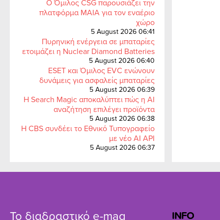
Ο Όμιλος CSG παρουσιάζει την
πλατφόρμα MAIA για τον εναέριο
χώρο
5 August 2026 06:41
Πυρηνική ενέργεια σε μπαταρίες
ετοιμάζει η Nuclear Diamond Batteries
5 August 2026 06:40
ESET και Όμιλος EVC ενώνουν
δυνάμεις για ασφαλείς μπαταρίες
5 August 2026 06:39
Η Search Magic αποκαλύπτει πώς η AI
αναζήτηση επιλέγει προϊόντα
5 August 2026 06:38
Η CBS συνδέει το Εθνικό Τυπογραφείο
με νέο AI API
5 August 2026 06:37
Το διαδραστικό e-mag
INFO