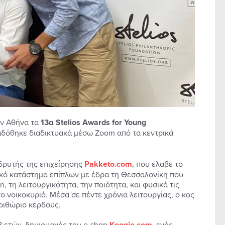
ην Αθήνα τα
13α Stelios Awards for Young
ταδόθηκε διαδικτυακά μέσω Zoom από τα κεντρικά
ιδρυτής της επιχείρησης
Pakketo.com
, που έλαβε το
ακό κατάστημα επίπλων με έδρα τη Θεσσαλονίκη που
 τη λειτουργικότητα, την ποιότητα, και φυσικά τις
το νοικοκυριό. Μέσα σε πέντε χρόνια λειτουργίας, ο κος
εριθώριο κέρδους.
8 ετών, δημιουργός του e-shop
Kooqie.com
, ενός