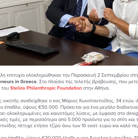
λη επιτυχία ολοκληρώθηκαν την Παρασκευή 2 Σεπτεμβρίου στ
eneurs in Greece
. Στο πλαίσιο της τελετής βράβευσης, που με
 του
Stelios Philanthropic Foundation
στην Αθήνα.
 νικητής αναδείχθηκε ο κος Μάριος Κωνσταντινίδης, 34 ετών, 
ο έπαθλο, ύψους €50.000. Πρόκειται για ένα μεγάλο διαδικτυ
ει ολοκληρωμένες και καινοτόμες λύσεις, με έμφαση στο design,
κές τιμές, με περισσότερα από 5.000 προϊόντα για το σπίτι και 
τινίδης πέτυχε ετήσιο τζίρο άνω των 10 εκατ. ευρώ και καλό π
ερο έπαθλο, ύψους €30.000 έλαβε ο κος Άγγελος Ιωαννίδης, 3