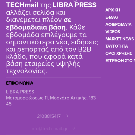
TΕCHmail
της
LIBRA PRESS
αλλάζει σελίδα και
ΑΡΧΙΚΗ
διανέμεται πλέον
σε
E-MAG
ΑΦΙΕΡΩΜΑΤΑ
εβδομαδιαία βάση
. Κάθε
VIDEOS
εβδομάδα επιλέγουμε τα
MARKET NEWS
σημαντικότερα νέα, ειδήσεις
TAYTOTHTA
και ρεπορτάζ από τον B2B
ΟΡΟΙ ΧΡΗΣΗΣ
κλάδο, που αφορά κατά
ΕΓΓΡΑΦΗ ΣΤΟ 
βάση εταιρείες υψηλής
τεχνολογίας.
ΕΠΙΚΟΙΝΩΝΙΑ
LIBRA PRESS
Μεταμορφώσεως 11, Μοσχάτο Αττικής, 183
45
2108815417
info@tech-mail.gr