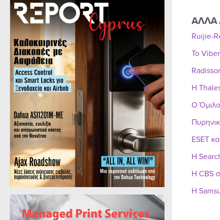
ΑΛΛΑ 
Ruijie-
Το Vibe
Radisso
Η Thale
Ο Όμιλο
Πυρηνικ
ESET κα
Η Searc
Η CBS σ
Η Samsu