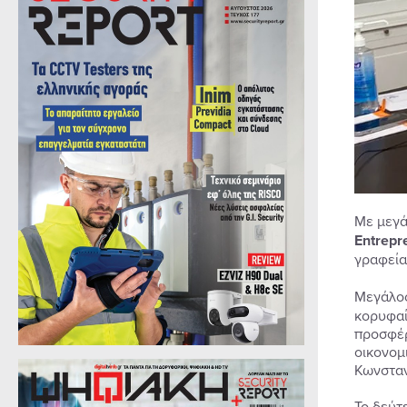
Με μεγά
Entrepr
γραφεία
Μεγάλος
κορυφαί
προσφέρ
οικονομι
Κωνσταν
Το δεύτ