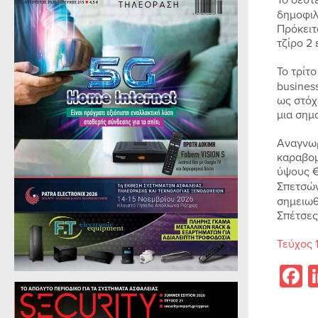
δημοφιλ
Πρόκειτ
τζίρο 2 
Το τρίτ
business
ως στόχ
μια σημ
Αναγνωρ
καραβομ
ύψους €
Σπετσών
σημειωθ
Σπέτσες
Τεύχος 
F