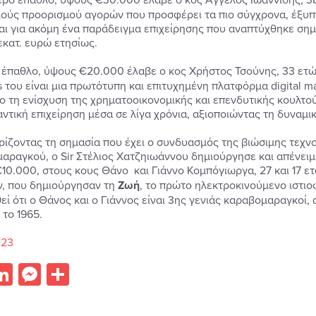
ούς προορισμού αγορών που προσφέρει τα πιο σύγχρονα, έξυπνα
αι για ακόμη ένα παράδειγμα επιχείρησης που αναπτύχθηκε σημ
εκατ. ευρώ ετησίως.
ο έπαθλο, ύψους €20.000 έλαβε ο κος Χρήστος Τσούνης, 33 ετών
 του είναι μια πρωτότυπη και επιτυχημένη πλατφόρμα digital ma
ο τη ενίσχυση της χρηματοοικονομικής και επενδυτικής κουλτ
αντική επιχείρηση μέσα σε λίγα χρόνια, αξιοποιώντας τη δυναμικ
ίζοντας τη σημασία που έχει ο συνδυασμός της βιώσιμης τεχνο
αραγκού, ο Sir Στέλιος Χατζηιωάννου δημιούργησε και απένειμε
10.000, στους κους Θάνο και Γιάννο Κομπόγιωργα, 27 και 17 ετ
, που δημιούργησαν τη
Ζωή
, το πρώτο ηλεκτροκινούμενο ιστιο
εί ότι ο Θάνος και ο Γιάννος είναι 3ης γενιάς καραβομαραγκοί,
 το 1965.
123
acebook
LinkedIn
Messenger
Share