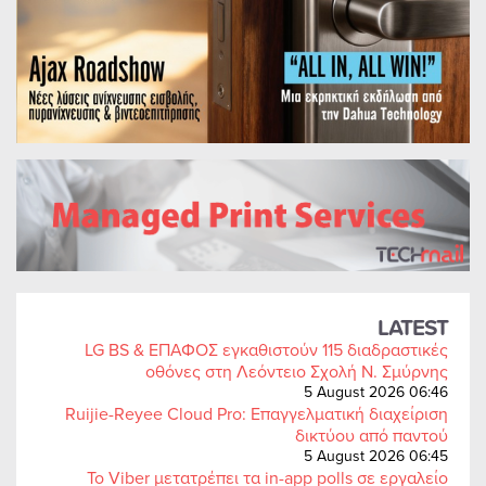
LATEST
LG BS & ΕΠΑΦΟΣ εγκαθιστούν 115 διαδραστικές
οθόνες στη Λεόντειο Σχολή Ν. Σμύρνης
5 August 2026 06:46
Ruijie-Reyee Cloud Pro: Επαγγελματική διαχείριση
δικτύου από παντού
5 August 2026 06:45
Το Viber μετατρέπει τα in-app polls σε εργαλείο