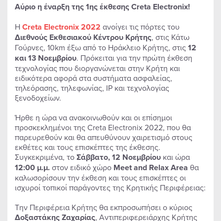
Αύριο η έναρξη της 1ης έκθεσης Creta Electronix!
Η
Creta Electronix 2022
ανοίγει τις πόρτες του
Διεθνούς Εκθεσιακού Κέντρου Κρήτης
, στις Κάτω
Γούρνες, 10km έξω από το Ηράκλειο Κρήτης, στις
12
και 13 Νοεμβρίου
. Πρόκειται για την πρώτη έκθεση
τεχνολογίας που διοργανώνεται στην Κρήτη και
ειδικότερα αφορά στα συστήματα ασφαλείας,
τηλεόρασης, τηλεφωνίας, IP και τεχνολογίας
ξενοδοχείων.
Ήρθε η ώρα να ανακοινωθούν και οι επίσημοι
προσκεκλημένοι της Creta Electronix 2022, που θα
παρευρεθούν και θα απευθύνουν χαιρετισμό στους
εκθέτες και τους επισκέπτες της έκθεσης.
Συγκεκριμένα, το
Σάββατο, 12 Νοεμβρίου
και ώρα
12:00 μ.μ.
στον ειδικό χώρο
Meet
and
Relax
Area
θα
καλωσορίσουν την έκθεση και τους επισκέπτες οι
ισχυροί τοπικοί παράγοντες της Κρητικής Περιφέρειας:
Την Περιφέρεια Κρήτης θα εκπροσωπήσει ο κύριος
Δοξαστάκης Ζαχαρίας
, Αντιπεριφερειάρχης Κρήτης