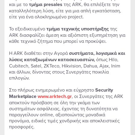
και με το
τμήμα presales
της ARK, θα επιλέξετε την
καταλληλότερη λύση, είτε για μια απλή εγκατάσταση,
είτε για ένα ολοκληρωμένο project.
Το εξειδικευμένο
τμήμα τεχνικής υποστήριξης
της
ARK διασφαλίζει άμεση και αξιόπιστη εξυπηρέτηση για
κάθε τεχνικό ζήτημα που μπορεί να προκύψει.
H ARK διαθέτει στην Αγορά
συστήματα, λογισμικά και
λύσεις καταξιωμένων κατασκευαστών,
όπως Hilo,
Cubitech, Satel, ZKTeco, Hikvision, Dahua, Ajax, Inim
και άλλων, δίνοντας στους Συνεργάτες ποικιλία
επιλογών.
Στο πλήρως ενημερωμένο και εύχρηστο
Security
Marketplace
www.arktech.gr
, οι Συνεργάτες της ARK
αποκτούν πρόσβαση σε όλη την γκάμα των
συστημάτων ασφάλειας, έχοντας τη δυνατότητα να
παραγγείλουν online, αξιοποιώντας μοναδικά
προνόμια, ειδικές τιμές χονδρικής και αποκλειστικές
προσφορές.