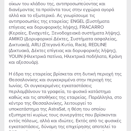
οίκων του κλάδου της, αντιπροσωπεύοντας και
διανέμοντας τα προϊόντα τους στην εγχώρια αγορά
αλλά και το εξωτερικό. Ας γνωρίσουμε τις
αντιπροσωπίες της εταιρείας: ENGEL (Συστήματα
επίγειας και δορυφορικής λήψης), FRACARRO
(Κεραίες, Ενισχυτές, Ξενοδοχειακά συστήματα λήψης),
AMIKO (Δορυφορικοί Δέκτες, Συστήματα ασφαλείας,
Δικτυακά), ARLI (Στεγανά Κυτία, Rack), REDLINE
(Δικτυακά, Δέκτες επίγειας και δορυφορικής λήψης),
YOUIN (Ηλεκτρικά πατίνια, Ηλεκτρικά ποδήλατα, Κράνη
και αξεσουάρ).
Η έδρα της εταιρείας βρίσκεται στη δυτική περιοχή της
Θεσσαλονίκης και συγκεκριμένα στην περιοχή της
Ιωνίας. Οι συγκεκριμένες εγκαταστάσεις
περιλαμβάνουν τα γραφεία, το φυσικό κατάστημα
καθώς και τις αποθήκες της εταιρείας. Παράλληλα, στο
κέντρο της Θεσσαλονίκης, λειτουργεί το
υποκατάστημα της AstraSat, η θέση του οποίου
εξυπηρετεί κυρίως τους συνεργάτες που βρίσκονται
εντός πόλεως, αλλά και ιδιώτες. Εκτός από τις φυσικές
εγκαταστάσεις, δύναμη της επιχείρησης αποτελεί το