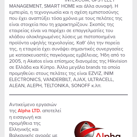
MANAGEMENT, SMART HOME και άλλα συναφή. Η
εμπειρία, η τεχνογνωσία και η σχέση εμπιστοσύνης
που έχει αναπτύξει τόσα χρόνια με τους πελάτες της
είναι στοιχεία που τη χαρακτηρίζουν. Σκοπός της
εταιρείας είναι να παρέχει σε επαγγελματίες του
κλάδου ολοκληρωμένες λύσεις με πιστοποιημένα
προϊόντα υψηλής τεχνολογίας. Καθ’ όλη την πορεία
της, η εταιρεία έχει συνάψει σημαντικές συνεργασίες
με κατασκευαστές παγκόσμιας εμβέλειας. Ήδη από το
2005, η Akatos είναι επίσημος διανομέας της Hikvision
σε Ελλάδα και Κύπρο. Άλλα μεγάλα brands τα οποία
προμηθεύει στους πελάτες της είναι EZVIZ, INIM
ELECTRONICS, VANDERBILT, AJAX, ULTRACELL,
ALEAN, ALEPH, TELTONIKA, SONOFF κ.λπ.
Αντικείμενο εργασιών
της
Alpha
LTD
.
αποτελεί
η εισαγωγή και
προμήθεια της
Ελληνικής και
Βαλκανικής αγοράς με