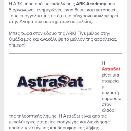
H ARK μέσα από τις εκδηλώσεις
ARK Academy
που
διοργανώνει, ενημερώνει, εκπαιδεύει και πιστοποιεί
τους επαγγελματίες σε ό,τι πιο σύγχρονο κυκλοφορεί
στην Αγορά των συστημάτων ασφαλείας.
Μπες τώρα στον κόσμο της ARK! Γίνε μέλος στην
Ομάδα μας και ανακάλυψε το μέλλον της ασφάλειας,
σήμερα!
Η
AstraSat
είναι μια
εταιρεία
με
πολυετή
παρουσία
στον
κλάδο
της τηλεοπτικής λήψης. Η AstraSat είναι από τις
μεγαλύτερες εταιρείες εισαγωγής και διακίνησης
προϊόντων επίγειας και δορυφορικής λήψης.