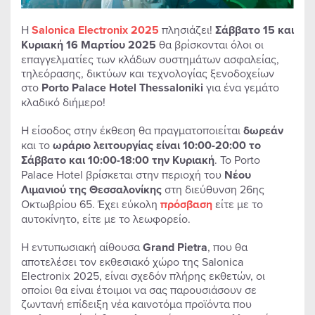
Η
Salonica Electronix 2025
πλησιάζει!
Σάββατο
15 και
Κυριακή 16 Μαρτίου 2025
θα βρίσκονται όλοι οι
επαγγελματίες των κλάδων συστημάτων ασφαλείας,
τηλεόρασης, δικτύων και τεχνολογίας ξενοδοχείων
στο
Porto Palace Hotel Thessaloniki
για ένα γεμάτο
κλαδικό διήμερο!
Η είσοδος στην έκθεση θα πραγματοποιείται
δωρεάν
και το
ωράριο λειτουργίας είναι 10:00-20:00 το
Σάββατο και 10:00-18:00 την Κυριακή
. To Porto
Palace Hotel βρίσκεται στην περιοχή του
Νέου
Λιμανιού της Θεσσαλονίκης
στη διεύθυνση 26ης
Οκτωβρίου 65. Έχει εύκολη
πρόσβαση
είτε με το
αυτοκίνητο, είτε με το λεωφορείο.
Η εντυπωσιακή αίθουσα
Grand Pietra
, που θα
αποτελέσει τον εκθεσιακό χώρο της Salonica
Electronix 2025, είναι σχεδόν πλήρης εκθετών, οι
οποίοι θα είναι έτοιμοι να σας παρουσιάσουν σε
ζωντανή επίδειξη νέα καινοτόμα προϊόντα που