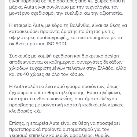
είναι παρούσα σε περισσότερες από 40 χώρες όπου η
μάρκα Auta είναι συνώνυμο με την τεχνολογία, τον
μοντέρνο σχεδιασμό, την ευελιξία και την αξιοπιστία.
Η εταιρεία Auta, με έδρα τη Βαλένθια, είναι σε θέση να
κατασκευάσει προϊόντα άριστης ποιότητας με τις
υψηλότερες προδιαγραφές, και πιστοποιημένα με το
διεθνές πρότυπο ISO 9001.
Συσκευές με κομψή σχεδίαση και διακριτικό design
αποδεικνύονται οι καθημερινοί συνεργάτες δεκάδων
χιλιάδων ευχαριστημένων πελατών στην Ελλάδα, αλλά
και σε 40 χώρες σε όλο τον κόσμο.
Η Auta καλύπτει ένα ευρύ φάσμα προϊόντων, όπως
έγχρωμα monitor θυροτηλεόρασης, θυροτηλέφωνα,
συστήματα ενδοεπικοινωνίας, συστήματα ελέγχου
πρόσβασης με μαγνητική κάρτα ή κωδικό, ηλεκτρικές
κλειδαριές κ.ά.
Επίσης, η εταιρεία Auta είναι σε θέση να προσφέρει
πρωτοποριακά προϊόντα αυτοματισμού για τον
χειρισμό επιπλέον καμερών ασφαλείας, θυρών,