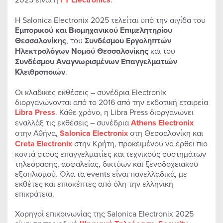
Η Salonica Electronix 2025 τελείται υπό την αιγίδα του
Εμπορικού και Βιομηχανικού Επιμελητηρίου
Θεσσαλονίκης
, του
Συνδέσμου Εργοληπτών
Ηλεκτρολόγων Νομού Θεσσαλονίκης
και του
Συνδέσμου Αναγνωρισμένων Επαγγελματιών
Κλειθροποιών
.
Οι κλαδικές εκθέσεις – συνέδρια Electronix
διοργανώνονται από το 2016 από την εκδοτική εταιρεία
Libra
Press
. Κάθε χρόνο, η Libra Press διοργανώνει
εναλλάξ τις εκθέσεις – συνέδρια
Athens Electronix
στην Αθήνα,
Salonica Electronix
στη Θεσσαλονίκη και
Creta Electronix
στην Κρήτη, προκειμένου να έρθει πιο
κοντά στους επαγγελματίες και τεχνικούς συστημάτων
τηλεόρασης, ασφαλείας, δικτύων και ξενοδοχειακού
εξοπλισμού. Όλα τα events είναι πανελλαδικά, με
εκθέτες και επισκέπτες από όλη την ελληνική
επικράτεια.
Χορηγοί επικοινωνίας της Salonica Electronix 2025