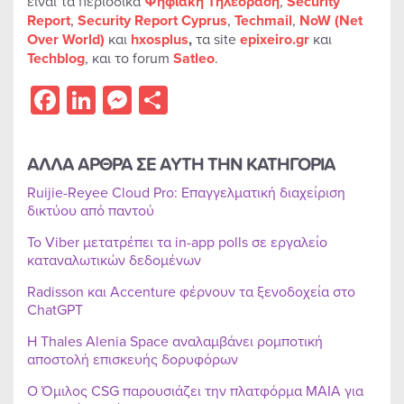
είναι τα περιοδικά
Ψηφιακή Τηλεόραση
,
Security
Report
,
Security Report Cyprus
,
Techmail
,
NoW (Net
Over World)
και
hxosplus
,
τα site
epixeiro.gr
και
Techblog
, και το forum
Satleo
.
Facebook
LinkedIn
Messenger
Share
ΑΛΛΑ ΑΡΘΡΑ ΣΕ ΑΥΤΗ ΤΗΝ ΚΑΤΗΓΟΡΙΑ
Ruijie-Reyee Cloud Pro: Επαγγελματική διαχείριση
δικτύου από παντού
Το Viber μετατρέπει τα in-app polls σε εργαλείο
καταναλωτικών δεδομένων
Radisson και Accenture φέρνουν τα ξενοδοχεία στο
ChatGPT
Η Thales Alenia Space αναλαμβάνει ρομποτική
αποστολή επισκευής δορυφόρων
Ο Όμιλος CSG παρουσιάζει την πλατφόρμα MAIA για