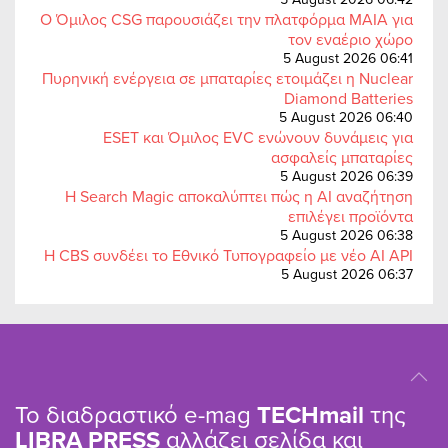
Ο Όμιλος CSG παρουσιάζει την πλατφόρμα MAIA για
τον εναέριο χώρο
5 August 2026 06:41
Πυρηνική ενέργεια σε μπαταρίες ετοιμάζει η Nuclear
Diamond Batteries
5 August 2026 06:40
ESET και Όμιλος EVC ενώνουν δυνάμεις για
ασφαλείς μπαταρίες
5 August 2026 06:39
Η Search Magic αποκαλύπτει πώς η AI αναζήτηση
επιλέγει προϊόντα
5 August 2026 06:38
Η CBS συνδέει το Εθνικό Τυπογραφείο με νέο AI API
5 August 2026 06:37
Το διαδραστικό e-mag
TΕCHmail
της
LIBRA PRESS
αλλάζει σελίδα και