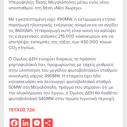
Υπερυψηλής Τάσης Μεγαλόπολης μέσω ενός νέου
υποσταθμού στη θέση «Νέο Χωρέμι».
Με εγκατεστημένη ισχύ 490MW, η εκτιμώμενη ετήσια
παραγωγή ηλεκτρικής ενέργειας αναμένεται να αγγίξει
τις 860GWh. Η παραγωγή αυτή είναι ικανή να καλύψει
τις ενεργειακές ανάγκες 215.000 νοικοκυριών και να
αποτρέψει εκπομπές της τάξης των 430.000 τόνων
CO
ετησίως.
2
Ο Όμιλος ΔΕΗ ενισχύει διαρκώς το πράσινο
χαρτοφυλάκιό του, προχωρώντας με ταχείς ρυθμούς
στην υλοποίηση του μεγάλου φωτοβολταϊκού σταθμού
συνολικής ισχύος 490MW. Η εταιρεία έχει ήδη
κατασκευάσει και λειτουργεί φωτοβολταϊκό σταθμό
50MW στη Μεγαλόπολη, πράγμα που σημαίνει ότι με
την ολοκλήρωση του έργου, ο Όμιλος ΔΕΗ θα διαθέτει
φωτοβολταϊκά 540MW στην πρώην λιγνιτική περιοχή.
ΤΕΥΧΟΣ 726
Facebook
LinkedIn
Messenger
Share