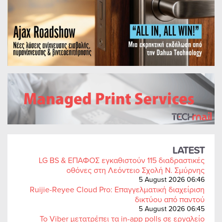
LATEST
LG BS & ΕΠΑΦΟΣ εγκαθιστούν 115 διαδραστικές
οθόνες στη Λεόντειο Σχολή Ν. Σμύρνης
5 August 2026 06:46
Ruijie-Reyee Cloud Pro: Επαγγελματική διαχείριση
δικτύου από παντού
5 August 2026 06:45
Το Viber μετατρέπει τα in-app polls σε εργαλείο