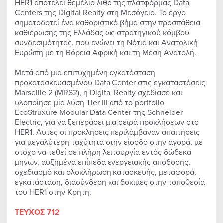
HER1 αποτελεί θεμέλιο λίθο της πλατφόρμας Data
Centers της Digital Realty στη Μεσόγειο. Το έργο
σηματοδοτεί ένα καθοριστικό βήμα στην προσπάθεια
καθιέρωσης της Ελλάδας ως στρατηγικού κόμβου
συνδεσιμότητας, που ενώνει τη Νότια και Ανατολική
Ευρώπη με τη Βόρεια Αφρική και τη Μέση Ανατολή.
Μετά από μια επιτυχημένη εγκατάσταση
προκατασκευασμένου Data Center στις εγκαταστάσεις
Marseille 2 (MRS2), η Digital Realty σχεδίασε και
υλοποίησε μία λύση Tier III από το portfolio
EcoStruxure Modular Data Center της Schneider
Electric, για να ξεπεράσει μια σειρά προκλήσεων στο
HER1. Αυτές οι προκλήσεις περιλάμβαναν απαιτήσεις
για μεγαλύτερη ταχύτητα στην είσοδο στην αγορά, με
στόχο να τεθεί σε πλήρη λειτουργία εντός δώδεκα
μηνών, αυξημένα επίπεδα ενεργειακής απόδοσης,
σχεδιασμό και ολοκλήρωση κατασκευής, μεταφορά,
εγκατάσταση, διασύνδεση και δοκιμές στην τοποθεσία
του HER1 στην Κρήτη.
ΤΕΥΧΟΣ 712