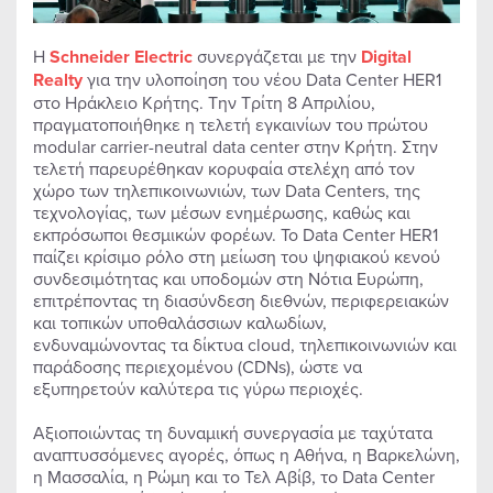
Η
Schneider
Electric
συνεργάζεται με την
Digital
Realty
για την υλοποίηση του νέου Data Center HER1
στο Ηράκλειο Κρήτης. Την Τρίτη 8 Απριλίου,
πραγματοποιήθηκε η τελετή εγκαινίων του πρώτου
modular carrier-neutral data center στην Κρήτη. Στην
τελετή παρευρέθηκαν κορυφαία στελέχη από τον
χώρο των τηλεπικοινωνιών, των Data Centers, της
τεχνολογίας, των μέσων ενημέρωσης, καθώς και
εκπρόσωποι θεσμικών φορέων. Το Data Center HER1
παίζει κρίσιμο ρόλο στη μείωση του ψηφιακού κενού
συνδεσιμότητας και υποδομών στη Νότια Ευρώπη,
επιτρέποντας τη διασύνδεση διεθνών, περιφερειακών
και τοπικών υποθαλάσσιων καλωδίων,
ενδυναμώνοντας τα δίκτυα cloud, τηλεπικοινωνιών και
παράδοσης περιεχομένου (CDNs), ώστε να
εξυπηρετούν καλύτερα τις γύρω περιοχές.
Αξιοποιώντας τη δυναμική συνεργασία με ταχύτατα
αναπτυσσόμενες αγορές, όπως η Αθήνα, η Βαρκελώνη,
η Μασσαλία, η Ρώμη και το Τελ Αβίβ, το Data Center