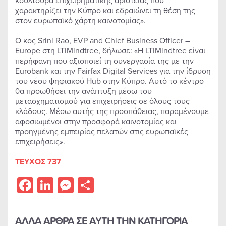
κουλτούρα επιχειρηματικής αριστείας που
χαρακτηρίζει την Κύπρο και εδραιώνει τη θέση της
στον ευρωπαϊκό χάρτη καινοτομίας».
Ο κος Srini Rao, EVP and Chief Business Officer –
Europe στη LTIMindtree, δήλωσε: «Η LTIMindtree είναι
περήφανη που αξιοποιεί τη συνεργασία της με την
Eurobank και την Fairfax Digital Services για την ίδρυση
του νέου ψηφιακού Hub στην Κύπρο. Αυτό το κέντρο
θα προωθήσει την ανάπτυξη μέσω του
μετασχηματισμού για επιχειρήσεις σε όλους τους
κλάδους. Μέσω αυτής της προσπάθειας, παραμένουμε
αφοσιωμένοι στην προσφορά καινοτομίας και
προηγμένης εμπειρίας πελατών στις ευρωπαϊκές
επιχειρήσεις».
ΤΕΥΧΟΣ 737
Facebook
LinkedIn
Messenger
Share
ΑΛΛΑ ΑΡΘΡΑ ΣΕ ΑΥΤΗ ΤΗΝ ΚΑΤΗΓΟΡΙΑ