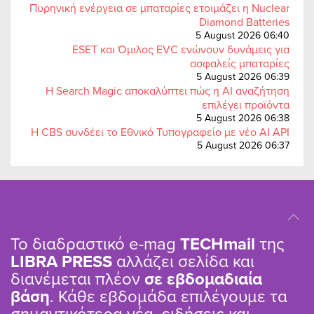
Πυρηνική ενέργεια σε μπαταρίες ετοιμάζει η Nuclear
Diamond Batteries
5 August 2026 06:40
ESET και Όμιλος EVC ενώνουν δυνάμεις για
ασφαλείς μπαταρίες
5 August 2026 06:39
Η Search Magic αποκαλύπτει πώς η AI αναζήτηση
επιλέγει προϊόντα
5 August 2026 06:38
Η CBS συνδέει το Εθνικό Τυπογραφείο με νέο AI API
5 August 2026 06:37
Το διαδραστικό e-mag
TΕCHmail
της
LIBRA PRESS
αλλάζει σελίδα και
διανέμεται πλέον
σε εβδομαδιαία
βάση
. Κάθε εβδομάδα επιλέγουμε τα
σημαντικότερα νέα, ειδήσεις και