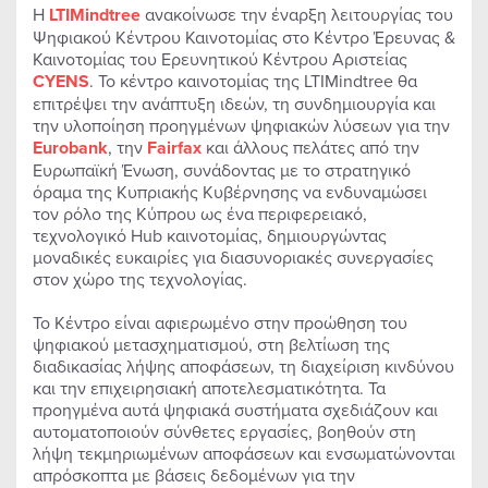
Η
LTIMindtree
ανακοίνωσε την έναρξη λειτουργίας του
Ψηφιακού Κέντρου Καινοτομίας στο Κέντρο Έρευνας &
Καινοτομίας του Ερευνητικού Κέντρου Αριστείας
CYENS
. Το κέντρο καινοτομίας της LTIMindtree θα
επιτρέψει την ανάπτυξη ιδεών, τη συνδημιουργία και
την υλοποίηση προηγμένων ψηφιακών λύσεων για την
Eurobank
, την
Fairfax
και άλλους πελάτες από την
Ευρωπαϊκή Ένωση, συνάδοντας με το στρατηγικό
όραμα της Κυπριακής Κυβέρνησης να ενδυναμώσει
τον ρόλο της Κύπρου ως ένα περιφερειακό,
τεχνολογικό Hub καινοτομίας, δημιουργώντας
μοναδικές ευκαιρίες για διασυνοριακές συνεργασίες
στον χώρο της τεχνολογίας.
Το Κέντρο είναι αφιερωμένο στην προώθηση του
ψηφιακού μετασχηματισμού, στη βελτίωση της
διαδικασίας λήψης αποφάσεων, τη διαχείριση κινδύνου
και την επιχειρησιακή αποτελεσματικότητα. Τα
προηγμένα αυτά ψηφιακά συστήματα σχεδιάζουν και
αυτοματοποιούν σύνθετες εργασίες, βοηθούν στη
λήψη τεκμηριωμένων αποφάσεων και ενσωματώνονται
απρόσκοπτα με βάσεις δεδομένων για την