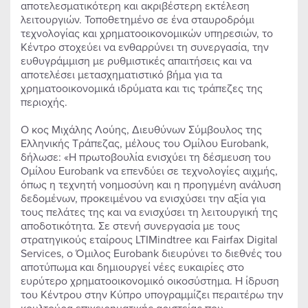
αποτελεσματικότερη και ακριβέστερη εκτέλεση
λειτουργιών. Τοποθετημένο σε ένα σταυροδρόμι
τεχνολογίας και χρηματοοικονομικών υπηρεσιών, το
Κέντρο στοχεύει να ενθαρρύνει τη συνεργασία, την
ευθυγράμμιση με ρυθμιστικές απαιτήσεις και να
αποτελέσει μετασχηματιστικό βήμα για τα
χρηματοοικονομικά ιδρύματα και τις τράπεζες της
περιοχής.
Ο κος Μιχάλης Λούης, Διευθύνων Σύμβουλος της
Ελληνικής Τράπεζας, μέλους του Ομίλου Eurobank,
δήλωσε: «Η πρωτοβουλία ενισχύει τη δέσμευση του
Ομίλου Eurobank να επενδύει σε τεχνολογίες αιχμής,
όπως η τεχνητή νοημοσύνη και η προηγμένη ανάλυση
δεδομένων, προκειμένου να ενισχύσει την αξία για
τους πελάτες της και να ενισχύσει τη λειτουργική της
αποδοτικότητα. Σε στενή συνεργασία με τους
στρατηγικούς εταίρους LTIMindtree και Fairfax Digital
Services, ο Όμιλος Eurobank διευρύνει το διεθνές του
αποτύπωμα και δημιουργεί νέες ευκαιρίες στο
ευρύτερο χρηματοοικονομικό οικοσύστημα. Η ίδρυση
του Κέντρου στην Κύπρο υπογραμμίζει περαιτέρω την