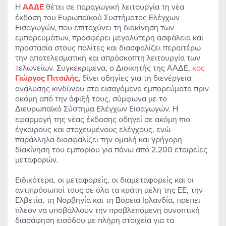
Η
ΑΑΔΕ
θέτει σε παραγωγική λειτουργία τη νέα
έκδοση του Ευρωπαϊκού Συστήματος Ελέγχων
Εισαγωγών, που επιταχύνει τη διακίνηση των
εμπορευμάτων, προσφέρει μεγαλύτερη ασφάλεια και
προστασία στους πολίτες και διασφαλίζει περαιτέρω
την αποτελεσματική και απρόσκοπτη λειτουργία των
τελωνείων. Συγκεκριμένα, ο Διοικητής της ΑΑΔΕ,
κος
Γιώργος Πιτσιλής
,
δίνει οδηγίες για τη διενέργεια
ανάλυσης κινδύνου στα εισαγόμενα εμπορεύματα πριν
ακόμη από την άφιξή τους, σύμφωνα με το
Διευρωπαϊκό
Σύστημα Ελέγχων Εισαγωγών. Η
εφαρμογή της νέας έκδοσης οδηγεί σε ακόμη πιο
έγκαιρους και στοχευμένους ελέγχους, ενώ
παράλληλα διασφαλίζει την ομαλή και γρήγορη
διακίνηση του εμπορίου για πάνω από 2.200 εταιρείες
μεταφορών.
Ειδικότερα, οι μεταφορείς, οι διαμεταφορείς και οι
αντιπρόσωποί τους σε όλα τα κράτη μέλη της ΕΕ, την
Ελβετία, τη Νορβηγία και τη Βόρεια Ιρλανδία, πρέπει
πλέον να υποβάλλουν την προβλεπόμενη συνοπτική
διασάφηση εισόδου με πλήρη στοιχεία για τα