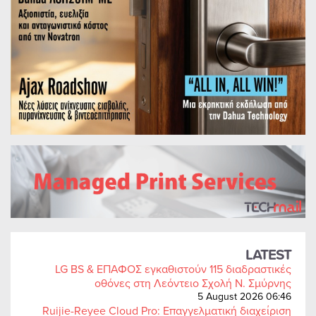
LATEST
LG BS & ΕΠΑΦΟΣ εγκαθιστούν 115 διαδραστικές
οθόνες στη Λεόντειο Σχολή Ν. Σμύρνης
5 August 2026 06:46
Ruijie-Reyee Cloud Pro: Επαγγελματική διαχείριση