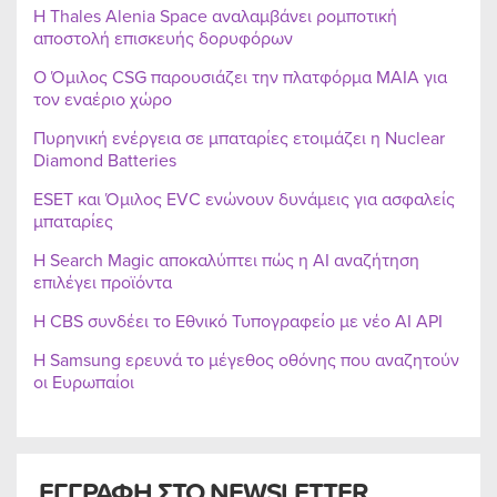
Η Thales Alenia Space αναλαμβάνει ρομποτική
αποστολή επισκευής δορυφόρων
Ο Όμιλος CSG παρουσιάζει την πλατφόρμα MAIA για
τον εναέριο χώρο
Πυρηνική ενέργεια σε μπαταρίες ετοιμάζει η Nuclear
Diamond Batteries
ESET και Όμιλος EVC ενώνουν δυνάμεις για ασφαλείς
μπαταρίες
Η Search Magic αποκαλύπτει πώς η AI αναζήτηση
επιλέγει προϊόντα
Η CBS συνδέει το Εθνικό Τυπογραφείο με νέο AI API
Η Samsung ερευνά το μέγεθος οθόνης που αναζητούν
οι Ευρωπαίοι
ΕΓΓΡΑΦΗ ΣΤΟ NEWSLETTER