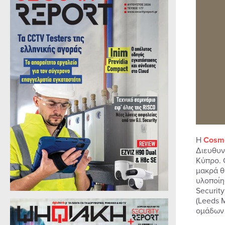
Η
Cosm
Διευθυν
Κύπρο. 
μακρά θ
υλοποίη
Securit
(Leeds 
ομάδων 