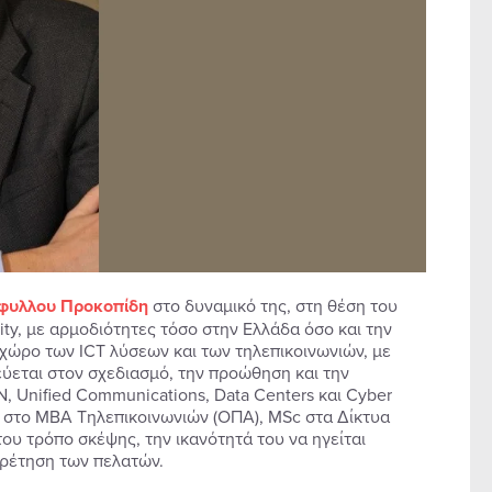
φυλλου Προκοπίδη
στο δυναμικό της, στη θέση του
y, με αρμοδιότητες τόσο στην Ελλάδα όσο και την
 χώρο των ICT λύσεων και των τηλεπικοινωνιών, με
κεύεται στον σχεδιασμό, την προώθηση και την
 Unified Communications, Data Centers και Cyber
ς στο ΜΒΑ Τηλεπικοινωνιών (ΟΠΑ), MSc στα Δίκτυα
του τρόπο σκέψης, την ικανότητά του να ηγείται
ρέτηση των πελατών.