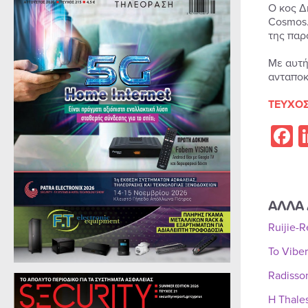
Ο κος Δ
Cosmos.
της παρ
Με αυτή
ανταποκ
ΤΕΥΧΟΣ
F
ΑΛΛΑ 
Ruijie-
Το Vibe
Radisso
Η Thale