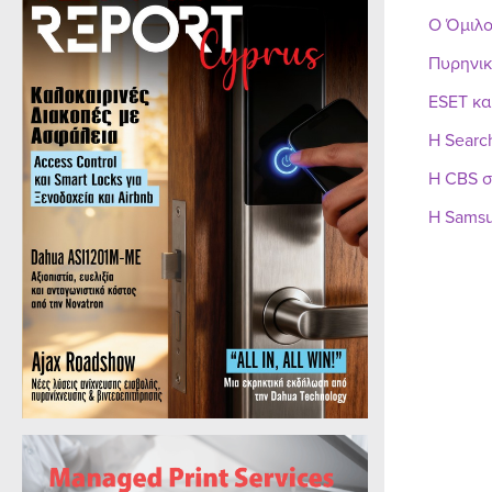
Ο Όμιλο
Πυρηνικ
ESET κα
Η Searc
Η CBS σ
Η Samsu