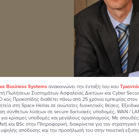
os
Business
Systems
ανακοινώνει την ένταξη του κου
Τριαντά
τή Πωλήσεων Συστημάτων Ασφαλείας Δικτύων και Cyber Securit
Ο κος Προκοπίδης διαθέτει πάνω από 25 χρόνια εμπειρίας στον
ητεία στη Space Hellas σε ανώτατες διοικητικές θέσεις. Εξειδι
ση σύνθετων λύσεων σε secure δικτυακές υποδομές, WAN / LAN,
y για κρίσιμες υποδομές και μεγάλους οργανισμούς. Με σπουδέ
Met) και BSc στην Πληροφορική, διακρίνεται για τον στρατηγικό 
υψηλής απόδοσης και την προσήλωσή του στην ποιοτική εξυπη