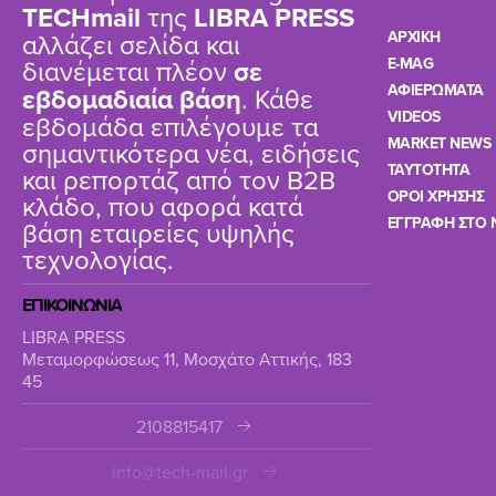
TΕCHmail
της
LIBRA PRESS
αλλάζει σελίδα και
ΑΡΧΙΚΗ
διανέμεται πλέον
σε
E-MAG
ΑΦΙΕΡΩΜΑΤΑ
εβδομαδιαία βάση
. Κάθε
VIDEOS
εβδομάδα επιλέγουμε τα
MARKET NEWS
σημαντικότερα νέα, ειδήσεις
TAYTOTHTA
και ρεπορτάζ από τον B2B
ΟΡΟΙ ΧΡΗΣΗΣ
κλάδο, που αφορά κατά
ΕΓΓΡΑΦΗ ΣΤΟ 
βάση εταιρείες υψηλής
τεχνολογίας.
ΕΠΙΚΟΙΝΩΝΙΑ
LIBRA PRESS
Μεταμορφώσεως 11, Μοσχάτο Αττικής, 183
45
2108815417
info@tech-mail.gr