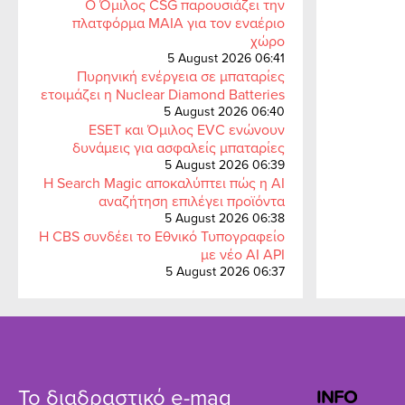
Ο Όμιλος CSG παρουσιάζει την
πλατφόρμα MAIA για τον εναέριο
χώρο
5 August 2026 06:41
Πυρηνική ενέργεια σε μπαταρίες
ετοιμάζει η Nuclear Diamond Batteries
5 August 2026 06:40
ESET και Όμιλος EVC ενώνουν
δυνάμεις για ασφαλείς μπαταρίες
5 August 2026 06:39
Η Search Magic αποκαλύπτει πώς η AI
αναζήτηση επιλέγει προϊόντα
5 August 2026 06:38
Η CBS συνδέει το Εθνικό Τυπογραφείο
με νέο AI API
5 August 2026 06:37
Το διαδραστικό e-mag
INFO