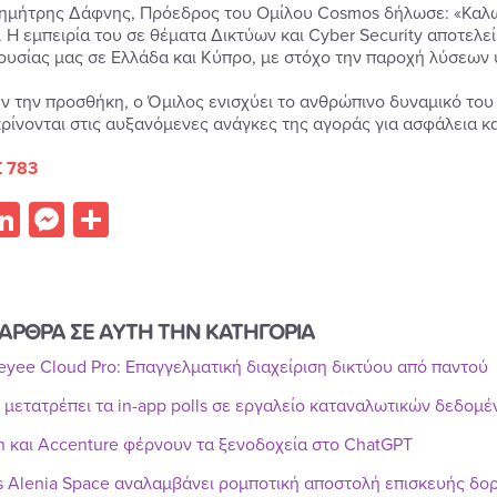
ημήτρης Δάφνης, Πρόεδρος του Ομίλου Cosmos δήλωσε: «Καλωσ
 Η εμπειρία του σε θέματα Δικτύων και Cyber Security αποτελε
ουσίας μας σε Ελλάδα και Κύπρο, με στόχο την παροχή λύσεων υ
ν την προσθήκη, ο Όμιλος ενισχύει το ανθρώπινο δυναμικό του
ρίνονται στις αυξανόμενες ανάγκες της αγοράς για ασφάλεια κα
 783
acebook
LinkedIn
Messenger
Share
ΑΡΘΡΑ ΣΕ ΑΥΤΗ ΤΗΝ ΚΑΤΗΓΟΡΙΑ
Reyee Cloud Pro: Επαγγελματική διαχείριση δικτύου από παντού
r μετατρέπει τα in-app polls σε εργαλείο καταναλωτικών δεδομ
n και Accenture φέρνουν τα ξενοδοχεία στο ChatGPT
s Alenia Space αναλαμβάνει ρομποτική αποστολή επισκευής δ