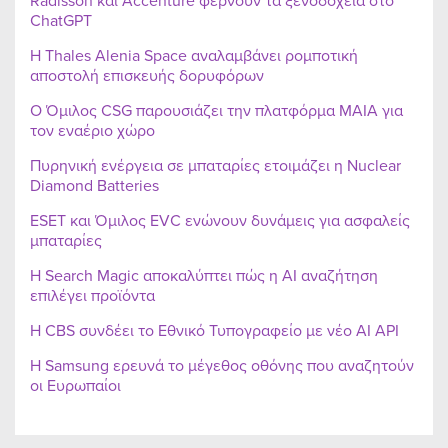
Radisson και Accenture φέρνουν τα ξενοδοχεία στο
ChatGPT
Η Thales Alenia Space αναλαμβάνει ρομποτική
αποστολή επισκευής δορυφόρων
Ο Όμιλος CSG παρουσιάζει την πλατφόρμα MAIA για
τον εναέριο χώρο
Πυρηνική ενέργεια σε μπαταρίες ετοιμάζει η Nuclear
Diamond Batteries
ESET και Όμιλος EVC ενώνουν δυνάμεις για ασφαλείς
μπαταρίες
Η Search Magic αποκαλύπτει πώς η AI αναζήτηση
επιλέγει προϊόντα
Η CBS συνδέει το Εθνικό Τυπογραφείο με νέο AI API
Η Samsung ερευνά το μέγεθος οθόνης που αναζητούν
οι Ευρωπαίοι