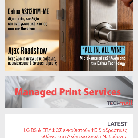
LATEST
LG BS & ΕΠΑΦΟΣ εγκαθιστούν 115 διαδραστικές
οθόνες στη Λεόντειο Σχολή Ν. Σμύρνης