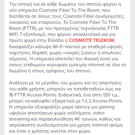
Tην οπτική ίνα σε κάθε δωμάτιο του σπιτιού φέρνει η
νέα υπηρεσία Cosmote Fiber Τo Τhe Room, που
διατίθεται σε όλους τους Cosmote Fiber συνδρομητές,
οικιακούς και εταιρικούς. Το Cosmote Fiber Τo Τhe
Room (FTTR), με τον προηγμένης τεχνολογίας FTTR
WiFi 7 εξοπλισμό, που φέρνει αποκλειστικά και για
πρώτη φορά στην Ελλάδα η
COSMOTE TELEKOM
,
διασφαλίζει κάλυψη Wi-Fi παντού με σταθερά υψηλές
ταχύτητες Gigabit, χωρίς «νεκρές ζώνες» ή απώλειες
σήματος. Η υπηρεσία αποτελεί την ιδανική λύση για
όσους επιθυμούν κορυφαία εμπειρία internet σε όλα τα
δωμάτια ή στους ορόφους του σπιτιού.
Ανάλογα με το μέγεθος του χώρου και τις απαιτήσεις
του κάθε χρήστη, μπορούν να τοποθετηθούν έως και
16 FTTR Access Points. Ενδεικτικά, ένα σπίτι 120 τ.μ.,
μπορεί να καλυφθεί εξαιρετικά με 1 ή 2 Access Points.
Η υπηρεσία εξασφαλίζει μικρό latency για gaming
υψηλών απαιτήσεων χωρίς κολλήματα, video
streaming και παρακολούθηση 4Κ ταινιών, καθώς και
απρόσκοπτη συνδεσιμότητα για χρήση internet ακόμη
και όταν ο χρήστης κινείται στον χώρο.