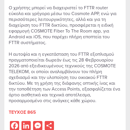
Ο χρήστης μπορεί να διαχειριστεί το FTTR router
εύκολα και γρήγορα μέσω του Cosmote APP, ενώ για
περισσότερες λειτουργικότητες, αλλά και για τη
διαχείριση του FTTR δικτύου, προσφέρεται η ειδική
εφαρμογή COSMOTE Fiber To The Room app, για
Android και iOS, που παρέχει πλήρη εποπτεία του
FTTR συστήματος.
Η αυτοψία και η εγκατάσταση του FTTR εξοπλισμού
πραγματοποιείται δωρεάν έως τις 28 Φεβρουαρίου
2026 από εξειδικευμένους τεχνικούς της COSMOTE
TELEKOM, οι οποίοι αναλαμβάνουν τον πλήρη
σχεδιασμό και την υλοποίηση του οικιακού FTTR
δικτύου. Με τη χρήση της διάφανης οπτικής ίνας και
την τοποθέτηση των Access Points, εξασφαλίζεται ένα
άρτιο αισθητικά και τεχνικά αποτέλεσμα,
προσαρμοσμένο στις ανάγκες κάθε χώρου.
ΤΕΥΧΟΣ 865
Facebook
LinkedIn
Messenger
Share