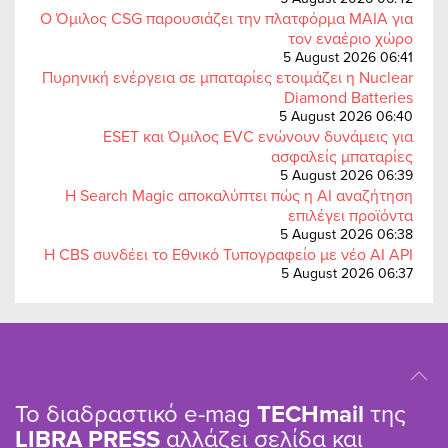
Ο Όμιλος CSG παρουσιάζει την πλατφόρμα MAIA για
τον εναέριο χώρο
5 August 2026 06:41
Πυρηνική ενέργεια σε μπαταρίες ετοιμάζει η Nuclear
Diamond Batteries
5 August 2026 06:40
ESET και Όμιλος EVC ενώνουν δυνάμεις για
ασφαλείς μπαταρίες
5 August 2026 06:39
Η Search Magic αποκαλύπτει πώς η AI αναζήτηση
επιλέγει προϊόντα
5 August 2026 06:38
Η CBS συνδέει το Εθνικό Τυπογραφείο με νέο AI API
5 August 2026 06:37
Το διαδραστικό e-mag
TΕCHmail
της
LIBRA PRESS
αλλάζει σελίδα και