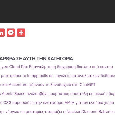
acebook
LinkedIn
Messenger
Share
ΑΡΘΡΑ ΣΕ ΑΥΤΗ ΤΗΝ ΚΑΤΗΓΟΡΙΑ
Reyee Cloud Pro: Επαγγελματική διαχείριση δικτύου από παντού
r μετατρέπει τα in-app polls σε εργαλείο καταναλωτικών δεδομ
n και Accenture φέρνουν τα ξενοδοχεία στο ChatGPT
s Alenia Space αναλαμβάνει ρομποτική αποστολή επισκευής δ
ς CSG παρουσιάζει την πλατφόρμα MAIA για τον εναέριο χώρο
ή ενέργεια σε μπαταρίες ετοιμάζει η Nuclear Diamond Batteries