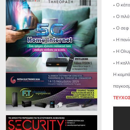
• Ο κάτ
• Ο πιλό
• Ο σεφ 
• Η πανί
• Η Ολυ
• Η καλ
Η καμπά
παγκοσμ
ΤΕΥΧΟΣ