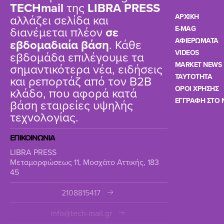
TΕCHmail
της
LIBRA PRESS
αλλάζει σελίδα και
ΑΡΧΙΚΗ
διανέμεται πλέον
σε
E-MAG
ΑΦΙΕΡΩΜΑΤΑ
εβδομαδιαία βάση
. Κάθε
VIDEOS
εβδομάδα επιλέγουμε τα
MARKET NEWS
σημαντικότερα νέα, ειδήσεις
TAYTOTHTA
και ρεπορτάζ από τον B2B
ΟΡΟΙ ΧΡΗΣΗΣ
κλάδο, που αφορά κατά
ΕΓΓΡΑΦΗ ΣΤΟ 
βάση εταιρείες υψηλής
τεχνολογίας.
ΕΠΙΚΟΙΝΩΝΙΑ
LIBRA PRESS
Μεταμορφώσεως 11, Μοσχάτο Αττικής, 183
45
2108815417
info@tech-mail.gr