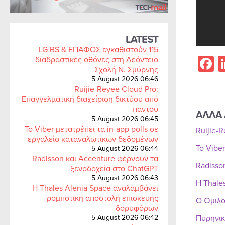
LATEST
LG BS & ΕΠΑΦΟΣ εγκαθιστούν 115
F
διαδραστικές οθόνες στη Λεόντειο
Σχολή Ν. Σμύρνης
5 August 2026 06:46
Ruijie-Reyee Cloud Pro:
Επαγγελματική διαχείριση δικτύου από
παντού
ΑΛΛΑ 
5 August 2026 06:45
Το Viber μετατρέπει τα in-app polls σε
Ruijie-
εργαλείο καταναλωτικών δεδομένων
Το Vibe
5 August 2026 06:44
Radisson και Accenture φέρνουν τα
Radisso
ξενοδοχεία στο ChatGPT
5 August 2026 06:43
Η Thale
Η Thales Alenia Space αναλαμβάνει
ρομποτική αποστολή επισκευής
Ο Όμιλο
δορυφόρων
5 August 2026 06:42
Πυρηνικ