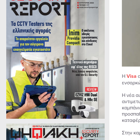
Η
Visa
α
ενσαρκώ
Η νέα αυ
αντιμετ
καμπάνι
προσπαθ
καταφέρ
Στην κα