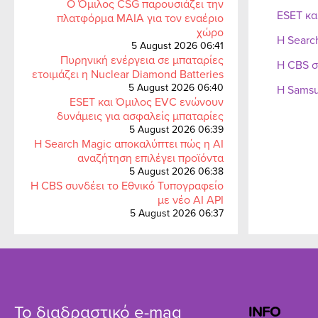
Ο Όμιλος CSG παρουσιάζει την
ESET κα
πλατφόρμα MAIA για τον εναέριο
χώρο
Η Searc
5 August 2026 06:41
Πυρηνική ενέργεια σε μπαταρίες
Η CBS σ
ετοιμάζει η Nuclear Diamond Batteries
5 August 2026 06:40
Η Samsu
ESET και Όμιλος EVC ενώνουν
δυνάμεις για ασφαλείς μπαταρίες
5 August 2026 06:39
Η Search Magic αποκαλύπτει πώς η AI
αναζήτηση επιλέγει προϊόντα
5 August 2026 06:38
Η CBS συνδέει το Εθνικό Τυπογραφείο
με νέο AI API
5 August 2026 06:37
Το διαδραστικό e-mag
INFO