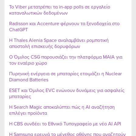
Το Viber μετατρέπει τα in-app polls σε εργαλείο
καταναλωτικών δεδομένων
Radisson και Accenture φέρνουν τα ξενοδοχεία στο
ChatGPT
Η Thales Alenia Space αναλαμβάνει ρομποτική
αποστολή επισκευής δορυφόρων
Ο Όμιλος CSG παρουσιάζει την πλατφόρμα MAIA για
τον εναέριο χώρο
Πυρηνική ενέργεια σε μπαταρίες ετοιμάζει η Nuclear
Diamond Batteries
ESET και Όμιλος EVC ενώνουν δυνάμεις για ασφαλείς
μπαταρίες
Η Search Magic αποκαλύπτει πώς η AI αναζήτηση
επιλέγει προϊόντα
Η CBS συνδέει το Εθνικό Τυπογραφείο με νέο AI API
Η Samsung ερευνά το μέγεθος οθόνης που αναζητούν