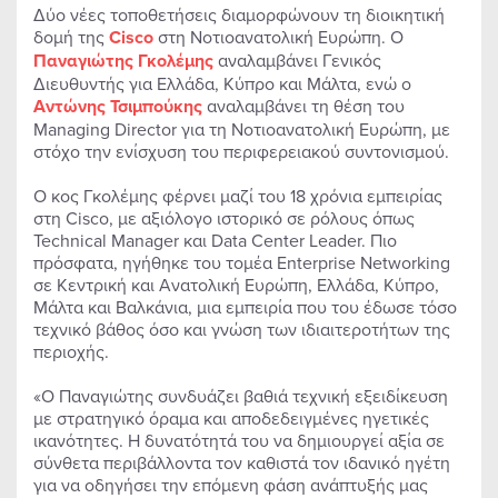
Δύο νέες τοποθετήσεις διαμορφώνουν τη διοικητική
δομή της
Cisco
στη Νοτιοανατολική Ευρώπη. Ο
Παναγιώτης Γκολέμης
αναλαμβάνει Γενικός
Διευθυντής για Ελλάδα, Κύπρο και Μάλτα, ενώ ο
Αντώνης Τσιμπούκης
αναλαμβάνει τη θέση του
Managing Director για τη Νοτιοανατολική Ευρώπη, με
στόχο την ενίσχυση του περιφερειακού συντονισμού.
Ο κος Γκολέμης φέρνει μαζί του 18 χρόνια εμπειρίας
στη Cisco, με αξιόλογο ιστορικό σε ρόλους όπως
Technical Manager και Data Center Leader. Πιο
πρόσφατα, ηγήθηκε του τομέα Enterprise Networking
σε Κεντρική και Ανατολική Ευρώπη, Ελλάδα, Κύπρο,
Μάλτα και Βαλκάνια, μια εμπειρία που του έδωσε τόσο
τεχνικό βάθος όσο και γνώση των ιδιαιτεροτήτων της
περιοχής.
«Ο Παναγιώτης συνδυάζει βαθιά τεχνική εξειδίκευση
με στρατηγικό όραμα και αποδεδειγμένες ηγετικές
ικανότητες. Η δυνατότητά του να δημιουργεί αξία σε
σύνθετα περιβάλλοντα τον καθιστά τον ιδανικό ηγέτη
για να οδηγήσει την επόμενη φάση ανάπτυξής μας