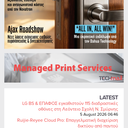
LATEST
LG BS & ΕΠΑΦΟΣ εγκαθιστούν 115 διαδραστικές
οθόνες στη Λεόντειο Σχολή Ν. Σμύρνης
5 August 2026 06:46
Ruijie-Reyee Cloud Pro: Επαγγελματική διαχείριση
δικτύου από παντού