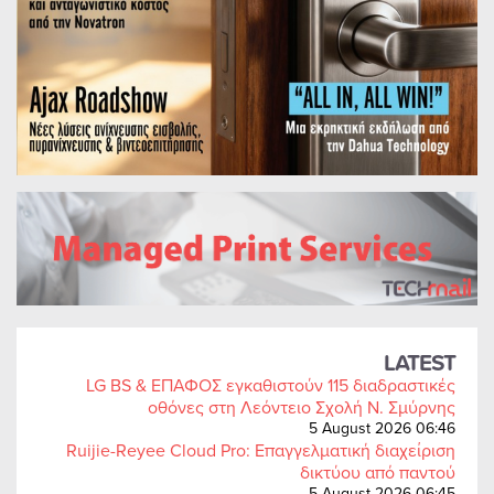
LATEST
LG BS & ΕΠΑΦΟΣ εγκαθιστούν 115 διαδραστικές
οθόνες στη Λεόντειο Σχολή Ν. Σμύρνης
5 August 2026 06:46
Ruijie-Reyee Cloud Pro: Επαγγελματική διαχείριση
δικτύου από παντού
5 August 2026 06:45