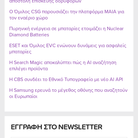
αποστολή επισκευής δορυφόρων
Ο Όμιλος CSG παρουσιάζει την πλατφόρμα MAIA για
τον εναέριο χώρο
Πυρηνική ενέργεια σε μπαταρίες ετοιμάζει η Nuclear
Diamond Batteries
ESET και Όμιλος EVC ενώνουν δυνάμεις για ασφαλείς
μπαταρίες
Η Search Magic αποκαλύπτει πώς η AI αναζήτηση
επιλέγει προϊόντα
Η CBS συνδέει το Εθνικό Τυπογραφείο με νέο AI API
Η Samsung ερευνά το μέγεθος οθόνης που αναζητούν
οι Ευρωπαίοι
ΕΓΓΡΑΦΗ ΣΤΟ NEWSLETTER