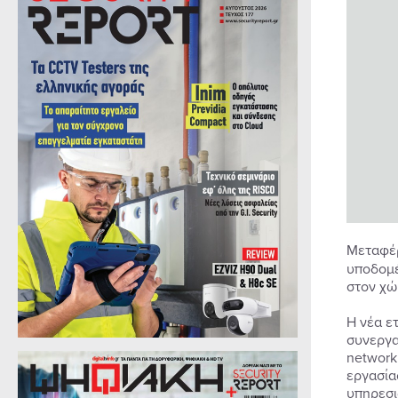
Μεταφέρ
υποδομέ
στον χώ
Η νέα ε
συνεργα
network
εργασία
υπηρεσι