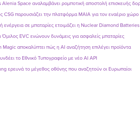
s Alenia Space αναλαμβάνει ρομποτική αποστολή επισκευής δ
ς CSG παρουσιάζει την πλατφόρμα MAIA για τον εναέριο χώρο
ή ενέργεια σε μπαταρίες ετοιμάζει η Nuclear Diamond Batteries
ι Όμιλος EVC ενώνουν δυνάμεις για ασφαλείς μπαταρίες
h Magic αποκαλύπτει πώς η AI αναζήτηση επιλέγει προϊόντα
υνδέει το Εθνικό Τυπογραφείο με νέο AI API
ng ερευνά το μέγεθος οθόνης που αναζητούν οι Ευρωπαίοι