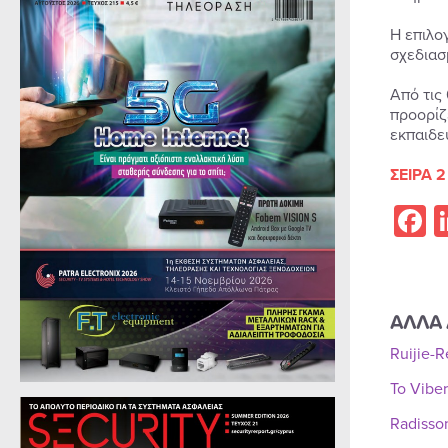
Η επιλο
σχεδιασ
Από τις
προορίζ
εκπαιδε
ΣΕΙΡΑ 2
F
ΑΛΛΑ 
Ruijie-
Το Vibe
Radisso