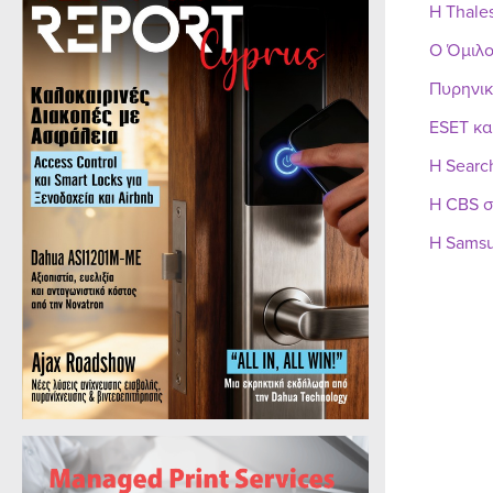
Η Thale
Ο Όμιλο
Πυρηνικ
ESET κα
Η Searc
Η CBS σ
Η Samsu