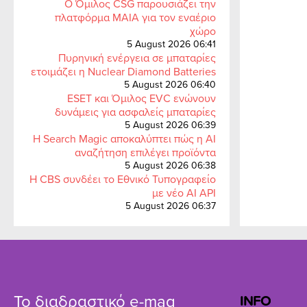
Ο Όμιλος CSG παρουσιάζει την
πλατφόρμα MAIA για τον εναέριο
χώρο
5 August 2026 06:41
Πυρηνική ενέργεια σε μπαταρίες
ετοιμάζει η Nuclear Diamond Batteries
5 August 2026 06:40
ESET και Όμιλος EVC ενώνουν
δυνάμεις για ασφαλείς μπαταρίες
5 August 2026 06:39
Η Search Magic αποκαλύπτει πώς η AI
αναζήτηση επιλέγει προϊόντα
5 August 2026 06:38
Η CBS συνδέει το Εθνικό Τυπογραφείο
με νέο AI API
5 August 2026 06:37
Το διαδραστικό e-mag
INFO