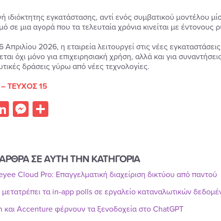
γή ιδιόκτητης εγκατάστασης, αντί ενός συμβατικού μοντέλου μί
μό σε μια αγορά που τα τελευταία χρόνια κινείται με έντονου
 6 Απριλίου 2026, η εταιρεία λειτουργεί στις νέες εγκαταστάσ
εται όχι μόνο για επιχειρησιακή χρήση, αλλά και για συναντήσε
υτικές δράσεις γύρω από νέες τεχνολογίες.
 – ΤΕΥΧΟΣ 15
acebook
LinkedIn
Messenger
Share
ΑΡΘΡΑ ΣΕ ΑΥΤΗ ΤΗΝ ΚΑΤΗΓΟΡΙΑ
Reyee Cloud Pro: Επαγγελματική διαχείριση δικτύου από παντού
r μετατρέπει τα in-app polls σε εργαλείο καταναλωτικών δεδομ
n και Accenture φέρνουν τα ξενοδοχεία στο ChatGPT