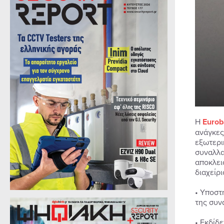
Η
Eurob
ανάγκες
εξωτερι
συναλλα
αποκλει
διαχείρ
• Υποστ
της συν
• Εκδίδε