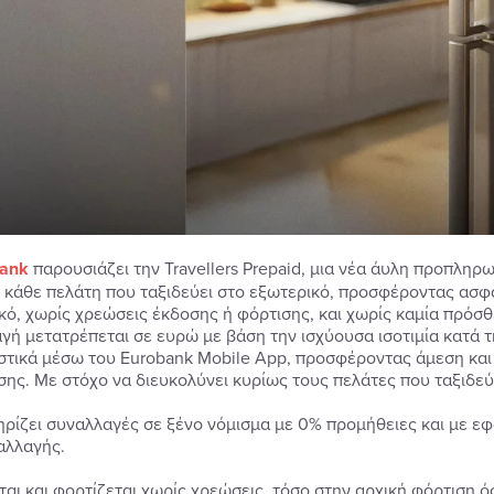
ank
παρουσιάζει την Travellers Prepaid, μια νέα άυλη προπληρω
 κάθε πελάτη που ταξιδεύει στο εξωτερικό, προσφέροντας ασφα
κό, χωρίς χρεώσεις έκδοσης ή φόρτισης, και χωρίς καμία πρόσ
γή μετατρέπεται σε ευρώ με βάση την ισχύουσα ισοτιμία κατά την
στικά μέσω του Eurobank Mobile App, προσφέροντας άμεση και
ισης. Με στόχο να διευκολύνει κυρίως τους πελάτες που ταξιδεύο
ηρίζει συναλλαγές σε ξένο νόμισμα με 0% προμήθειες και με εφ
αλλαγής.
ται και φορτίζεται χωρίς χρεώσεις, τόσο στην αρχική φόρτιση ό