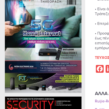
• Είναι
Τράπεζα
• Επιτρ
• Προσφ
έως πέν
εστιατό
εμπόρων
ΤΕΥΧΟΣ
F
ΑΛΛΑ 
Ruijie-