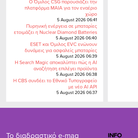
Ο Όμιλος CSG παρουσιάζει την
πλατφόρμα MAIA για τον εναέριο
χώρο
5 August 2026 06:41
Πυρηνική ενέργεια σε μπαταρίες
ετοιμάζει η Nuclear Diamond Batteries
5 August 2026 06:40
ESET και Όμιλος EVC ενώνουν
δυνάμεις για ασφαλείς μπαταρίες
5 August 2026 06:39
Η Search Magic αποκαλύπτει πώς η AI
αναζήτηση επιλέγει προϊόντα
5 August 2026 06:38
Η CBS συνδέει το Εθνικό Τυπογραφείο
με νέο AI API
5 August 2026 06:37
Το διαδραστικό e-mag
INFO