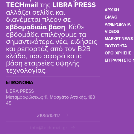
TΕCHmail
της
LIBRA PRESS
αλλάζει σελίδα και
ΑΡΧΙΚΗ
διανέμεται πλέον
σε
E-MAG
ΑΦΙΕΡΩΜΑΤΑ
εβδομαδιαία βάση
. Κάθε
VIDEOS
εβδομάδα επιλέγουμε τα
MARKET NEWS
σημαντικότερα νέα, ειδήσεις
TAYTOTHTA
και ρεπορτάζ από τον B2B
ΟΡΟΙ ΧΡΗΣΗΣ
κλάδο, που αφορά κατά
ΕΓΓΡΑΦΗ ΣΤΟ 
βάση εταιρείες υψηλής
τεχνολογίας.
ΕΠΙΚΟΙΝΩΝΙΑ
LIBRA PRESS
Μεταμορφώσεως 11, Μοσχάτο Αττικής, 183
45
2108815417
info@tech-mail.gr