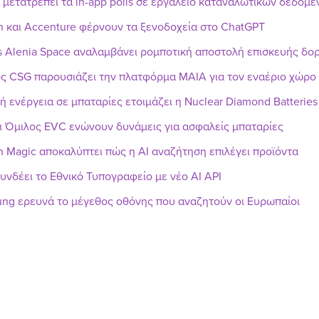
r μετατρέπει τα in-app polls σε εργαλείο καταναλωτικών δεδομ
n και Accenture φέρνουν τα ξενοδοχεία στο ChatGPT
s Alenia Space αναλαμβάνει ρομποτική αποστολή επισκευής δ
ς CSG παρουσιάζει την πλατφόρμα MAIA για τον εναέριο χώρο
ή ενέργεια σε μπαταρίες ετοιμάζει η Nuclear Diamond Batteries
ι Όμιλος EVC ενώνουν δυνάμεις για ασφαλείς μπαταρίες
h Magic αποκαλύπτει πώς η AI αναζήτηση επιλέγει προϊόντα
υνδέει το Εθνικό Τυπογραφείο με νέο AI API
ng ερευνά το μέγεθος οθόνης που αναζητούν οι Ευρωπαίοι