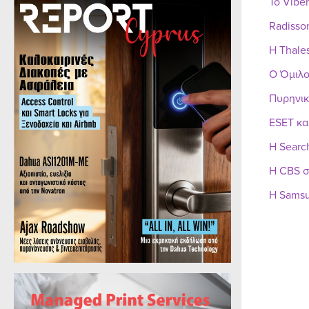
Το Vibe
Radisso
Η Thale
Ο Όμιλο
Πυρηνικ
ESET κα
Η Searc
Η CBS σ
Η Samsu