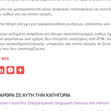
 άυλη και χρησιμοποιείται μέσω ψηφιακού πορτοφολιού σε κινητ
, καθώς και για online αγορές.
έπει πλήρη έλεγχο και παρακολούθηση κινήσεων, υπολοίπου και
έρει αυξημένη ασφάλεια και έλεγχο προϋπολογισμού, καθώς έχ
τε φορτίσεων ανά ημέρα, δεν επιτρέπει αναλήψεις από ΑΤΜ, γί
ρια, καταστήματα λιανικής, υπηρεσίες και online αγορές σε ξένο
 που δεν υποστηρίζονται.
 869
acebook
LinkedIn
Messenger
Share
ΑΡΘΡΑ ΣΕ ΑΥΤΗ ΤΗΝ ΚΑΤΗΓΟΡΙΑ
Reyee Cloud Pro: Επαγγελματική διαχείριση δικτύου από παντού