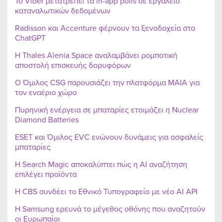
Το Viber μετατρέπει τα in-app polls σε εργαλείο
καταναλωτικών δεδομένων
Radisson και Accenture φέρνουν τα ξενοδοχεία στο
ChatGPT
Η Thales Alenia Space αναλαμβάνει ρομποτική
αποστολή επισκευής δορυφόρων
Ο Όμιλος CSG παρουσιάζει την πλατφόρμα MAIA για
τον εναέριο χώρο
Πυρηνική ενέργεια σε μπαταρίες ετοιμάζει η Nuclear
Diamond Batteries
ESET και Όμιλος EVC ενώνουν δυνάμεις για ασφαλείς
μπαταρίες
Η Search Magic αποκαλύπτει πώς η AI αναζήτηση
επιλέγει προϊόντα
Η CBS συνδέει το Εθνικό Τυπογραφείο με νέο AI API
Η Samsung ερευνά το μέγεθος οθόνης που αναζητούν
οι Ευρωπαίοι