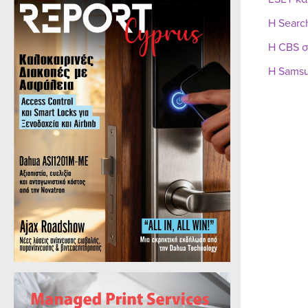
Η Searc
Η CBS σ
Η Samsu