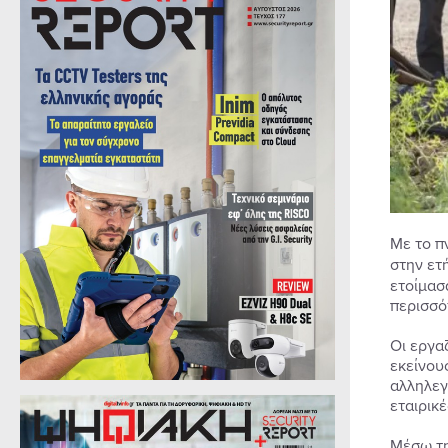
Με το π
στην ετ
ετοίμασ
περισσό
Οι εργα
εκείνου
αλληλεγ
εταιρικ
Μέσω τη