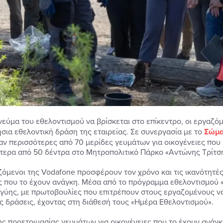
νεύμα του εθελοντισμού να βρίσκεται στο επίκεντρο, οι εργαζό
ήσια εθελοντική δράση της εταιρείας. Σε συνεργασία με το
Σώμα
αν περισσότερες από 70 μερίδες γευμάτων για οικογένειες που
τερα από 50 δέντρα στο Μητροπολιτικό Πάρκο «Αντώνης Τρίτσης
ζόμενοι της Vodafone προσφέρουν τον χρόνο και τις ικανότητές
ς που το έχουν ανάγκη. Μέσα από το πρόγραμμα εθελοντισμού «Τ
γύης, με πρωτοβουλίες που επιτρέπουν στους εργαζομένους να
ές δράσεις, έχοντας στη διάθεσή τους «Ημέρα Εθελοντισμού».
ς προετοιμασίας γευμάτων για οικογένειες που το έχουν ανάγκ