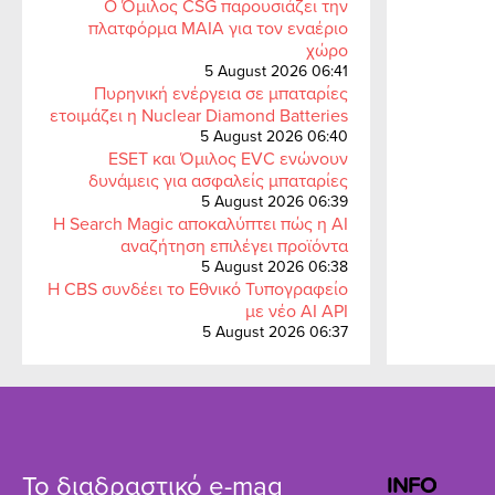
Ο Όμιλος CSG παρουσιάζει την
πλατφόρμα MAIA για τον εναέριο
χώρο
5 August 2026 06:41
Πυρηνική ενέργεια σε μπαταρίες
ετοιμάζει η Nuclear Diamond Batteries
5 August 2026 06:40
ESET και Όμιλος EVC ενώνουν
δυνάμεις για ασφαλείς μπαταρίες
5 August 2026 06:39
Η Search Magic αποκαλύπτει πώς η AI
αναζήτηση επιλέγει προϊόντα
5 August 2026 06:38
Η CBS συνδέει το Εθνικό Τυπογραφείο
με νέο AI API
5 August 2026 06:37
Το διαδραστικό e-mag
INFO