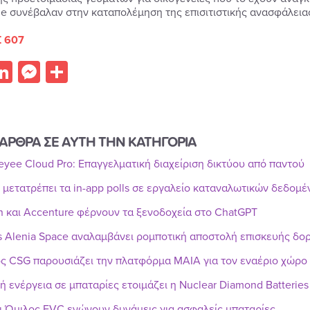
e συνέβαλαν στην καταπολέμηση της επισιτιστικής ανασφάλειας
 607
acebook
LinkedIn
Messenger
Share
ΑΡΘΡΑ ΣΕ ΑΥΤΗ ΤΗΝ ΚΑΤΗΓΟΡΙΑ
Reyee Cloud Pro: Επαγγελματική διαχείριση δικτύου από παντού
r μετατρέπει τα in-app polls σε εργαλείο καταναλωτικών δεδομ
n και Accenture φέρνουν τα ξενοδοχεία στο ChatGPT
s Alenia Space αναλαμβάνει ρομποτική αποστολή επισκευής δ
ς CSG παρουσιάζει την πλατφόρμα MAIA για τον εναέριο χώρο
ή ενέργεια σε μπαταρίες ετοιμάζει η Nuclear Diamond Batteries
ι Όμιλος EVC ενώνουν δυνάμεις για ασφαλείς μπαταρίες