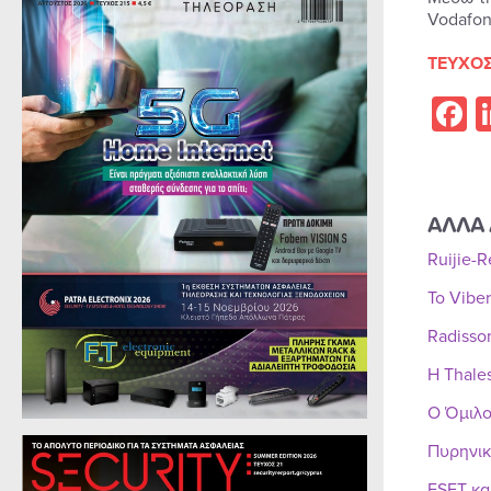
Vodafon
ΤΕΥΧΟΣ
F
ΑΛΛΑ 
Ruijie-
Το Vibe
Radisso
Η Thale
Ο Όμιλο
Πυρηνικ
ESET κα