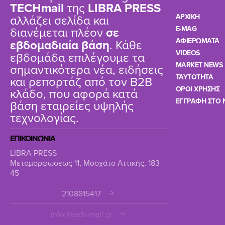
TΕCHmail
της
LIBRA PRESS
αλλάζει σελίδα και
ΑΡΧΙΚΗ
διανέμεται πλέον
σε
E-MAG
ΑΦΙΕΡΩΜΑΤΑ
εβδομαδιαία βάση
. Κάθε
VIDEOS
εβδομάδα επιλέγουμε τα
MARKET NEWS
σημαντικότερα νέα, ειδήσεις
TAYTOTHTA
και ρεπορτάζ από τον B2B
ΟΡΟΙ ΧΡΗΣΗΣ
κλάδο, που αφορά κατά
ΕΓΓΡΑΦΗ ΣΤΟ 
βάση εταιρείες υψηλής
τεχνολογίας.
ΕΠΙΚΟΙΝΩΝΙΑ
LIBRA PRESS
Μεταμορφώσεως 11, Μοσχάτο Αττικής, 183
45
2108815417
info@tech-mail.gr