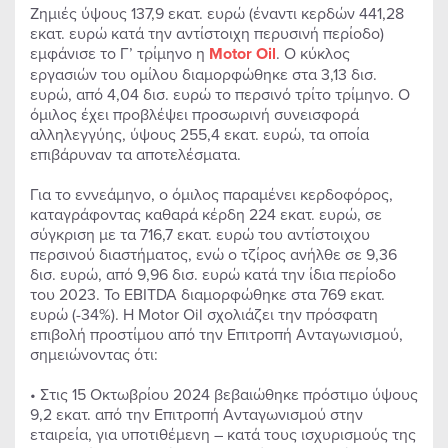
Ζημιές ύψους 137,9 εκατ. ευρώ (έναντι κερδών 441,28
εκατ. ευρώ κατά την αντίστοιχη περυσινή περίοδο)
εμφάνισε το Γ’ τρίμηνο η
Motor
Oil
. Ο κύκλος
εργασιών του ομίλου διαμορφώθηκε στα 3,13 δισ.
ευρώ, από 4,04 δισ. ευρώ το περσινό τρίτο τρίμηνο. Ο
όμιλος έχει προβλέψει προσωρινή συνεισφορά
αλληλεγγύης, ύψους 255,4 εκατ. ευρώ, τα οποία
επιβάρυναν τα αποτελέσματα.
Για το εννεάμηνο, ο όμιλος παραμένει κερδοφόρος,
καταγράφοντας καθαρά κέρδη 224 εκατ. ευρώ, σε
σύγκριση με τα 716,7 εκατ. ευρώ του αντίστοιχου
περσινού διαστήματος, ενώ ο τζίρος ανήλθε σε 9,36
δισ. ευρώ, από 9,96 δισ. ευρώ κατά την ίδια περίοδο
του 2023. Το EBITDA διαμορφώθηκε στα 769 εκατ.
ευρώ (-34%). Η Motor Oil σχολιάζει την πρόσφατη
επιβολή προστίμου από την Επιτροπή Ανταγωνισμού,
σημειώνοντας ότι:
• Στις 15 Οκτωβρίου 2024 βεβαιώθηκε πρόστιμο ύψους
9,2 εκατ. από την Επιτροπή Ανταγωνισμού στην
εταιρεία, για υποτιθέμενη – κατά τους ισχυρισμούς της