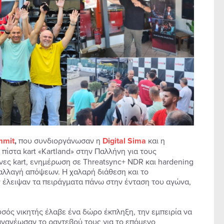
mmit
,
που συνδιοργάνωσαν η
Digital Sima
και η
 πίστα kart «Kartland» στην Παλλήνη για τους
ες kart, ενημέρωση σε Threatsync+ NDR και hardening
ταλλαγή απόψεων. Η χαλαρή διάθεση και το
ν έλειψαν τα πειράγματα πάνω στην ένταση του αγώνα,
σός νικητής έλαβε ένα δώρο έκπληξη, την εμπειρία να
 ανανέωσαν το ραντεβού τους για το επόμενο