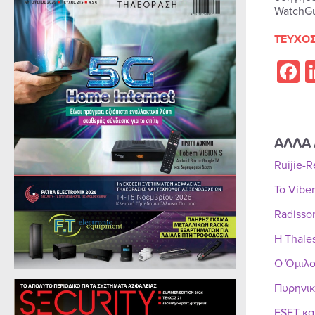
WatchGu
ΤΕΥΧΟΣ
F
ΑΛΛΑ 
Ruijie-
Το Vibe
Radisso
Η Thale
Ο Όμιλο
Πυρηνικ
ESET κα