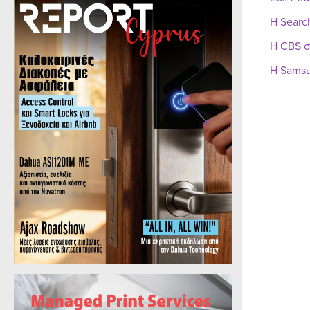
Η Searc
Η CBS σ
Η Samsu