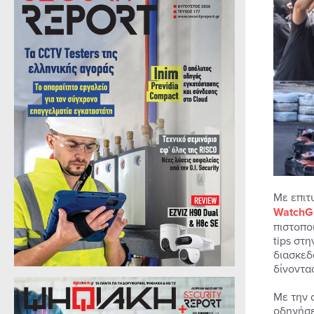
Με επιτ
WatchGu
πιστοπο
tips στ
διασκεδ
δίνοντα
Με την 
οδηγήσε