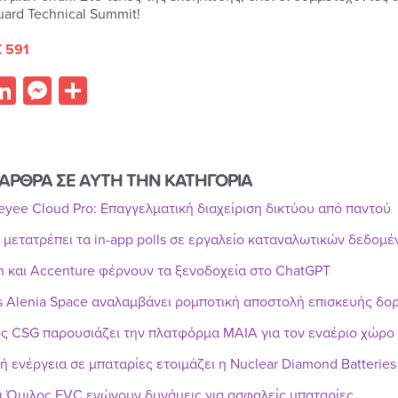
ard Technical Summit!
 591
acebook
LinkedIn
Messenger
Share
ΑΡΘΡΑ ΣΕ ΑΥΤΗ ΤΗΝ ΚΑΤΗΓΟΡΙΑ
Reyee Cloud Pro: Επαγγελματική διαχείριση δικτύου από παντού
r μετατρέπει τα in-app polls σε εργαλείο καταναλωτικών δεδομ
n και Accenture φέρνουν τα ξενοδοχεία στο ChatGPT
s Alenia Space αναλαμβάνει ρομποτική αποστολή επισκευής δ
ς CSG παρουσιάζει την πλατφόρμα MAIA για τον εναέριο χώρο
ή ενέργεια σε μπαταρίες ετοιμάζει η Nuclear Diamond Batteries
ι Όμιλος EVC ενώνουν δυνάμεις για ασφαλείς μπαταρίες