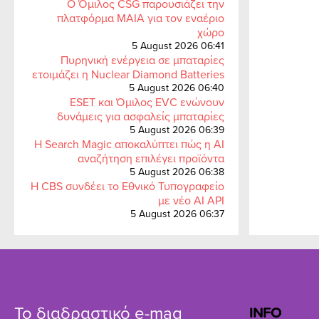
Ο Όμιλος CSG παρουσιάζει την
πλατφόρμα MAIA για τον εναέριο
χώρο
5 August 2026 06:41
Πυρηνική ενέργεια σε μπαταρίες
ετοιμάζει η Nuclear Diamond Batteries
5 August 2026 06:40
ESET και Όμιλος EVC ενώνουν
δυνάμεις για ασφαλείς μπαταρίες
5 August 2026 06:39
Η Search Magic αποκαλύπτει πώς η AI
αναζήτηση επιλέγει προϊόντα
5 August 2026 06:38
Η CBS συνδέει το Εθνικό Τυπογραφείο
με νέο AI API
5 August 2026 06:37
Το διαδραστικό e-mag
INFO