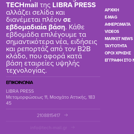
TΕCHmail
της
LIBRA PRESS
αλλάζει σελίδα και
ΑΡΧΙΚΗ
διανέμεται πλέον
σε
E-MAG
ΑΦΙΕΡΩΜΑΤΑ
εβδομαδιαία βάση
. Κάθε
VIDEOS
εβδομάδα επιλέγουμε τα
MARKET NEWS
σημαντικότερα νέα, ειδήσεις
TAYTOTHTA
και ρεπορτάζ από τον B2B
ΟΡΟΙ ΧΡΗΣΗΣ
κλάδο, που αφορά κατά
ΕΓΓΡΑΦΗ ΣΤΟ 
βάση εταιρείες υψηλής
τεχνολογίας.
ΕΠΙΚΟΙΝΩΝΙΑ
LIBRA PRESS
Μεταμορφώσεως 11, Μοσχάτο Αττικής, 183
45
2108815417
info@tech-mail.gr