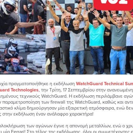
υχία πραγματοποιήθηκε η εκδήλωση
WatchGuard Technical Su
ard Technologies
, την Τρίτη, 17 Σεπτεμβρίου στην ανανεωμένη
ιημένους τεχνικούς WatchGuard. Η εκδήλωση περιλάμβανε αγών
ην παραμετροποίηση των firewall της WatchGuard, καθώς και αν
αστικό κλίμα δημιούργησαν μία εξαιρετική ατμόσφαιρα, ενώ δε
ς στην εκδήλωση έναν ανάλαφρο χαρακτήρα!
ολοκλήρωση των αγώνων έγινε η απονομή μεταλλίων, ενώ ο χρυ
ι μία Ferrari! Στο τέλος της εκδήλωσης, όλοι οι συμμετέχοντες