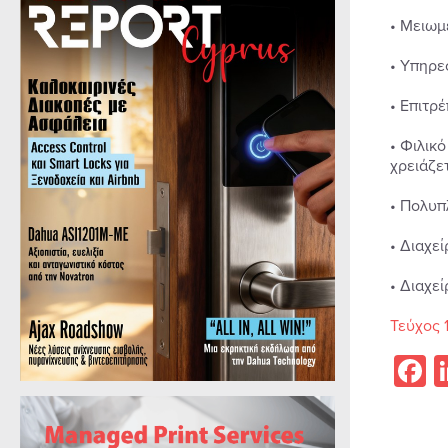
• Μειωμ
• Υπηρε
• Επιτρ
• Φιλικ
χρειάζετ
• Πολυπ
• Διαχεί
• Διαχεί
Τεύχος 
F