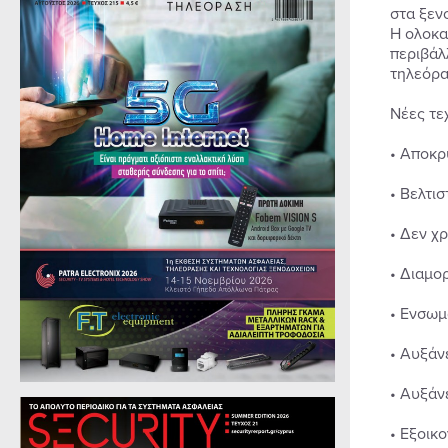
στα ξεν
Η ολοκα
περιβάλ
τηλεόρα
Νέες τε
• Αποκρ
• Βελτι
• Δεν χ
• Διαμο
• Ενσωμ
• Αυξάν
• Αυξάν
• Εξοικ