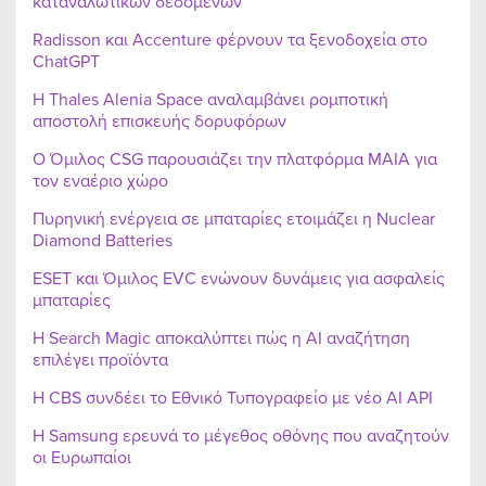
καταναλωτικών δεδομένων
Radisson και Accenture φέρνουν τα ξενοδοχεία στο
ChatGPT
Η Thales Alenia Space αναλαμβάνει ρομποτική
αποστολή επισκευής δορυφόρων
Ο Όμιλος CSG παρουσιάζει την πλατφόρμα MAIA για
τον εναέριο χώρο
Πυρηνική ενέργεια σε μπαταρίες ετοιμάζει η Nuclear
Diamond Batteries
ESET και Όμιλος EVC ενώνουν δυνάμεις για ασφαλείς
μπαταρίες
Η Search Magic αποκαλύπτει πώς η AI αναζήτηση
επιλέγει προϊόντα
Η CBS συνδέει το Εθνικό Τυπογραφείο με νέο AI API
Η Samsung ερευνά το μέγεθος οθόνης που αναζητούν
οι Ευρωπαίοι