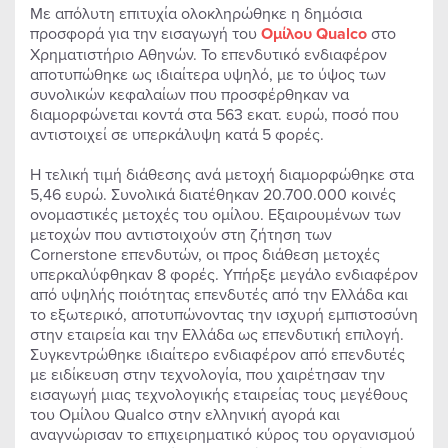
Με απόλυτη επιτυχία ολοκληρώθηκε η δημόσια
προσφορά για την εισαγωγή του
Ομίλου
Qualco
στο
Χρηματιστήριο Αθηνών. Το επενδυτικό ενδιαφέρον
αποτυπώθηκε ως ιδιαίτερα υψηλό, με το ύψος των
συνολικών κεφαλαίων που προσφέρθηκαν να
διαμορφώνεται κοντά στα 563 εκατ. ευρώ, ποσό που
αντιστοιχεί σε υπερκάλυψη κατά 5 φορές.
Η τελική τιμή διάθεσης ανά μετοχή διαμορφώθηκε στα
5,46 ευρώ. Συνολικά διατέθηκαν 20.700.000 κοινές
ονομαστικές μετοχές του ομίλου. Εξαιρουμένων των
μετοχών που αντιστοιχούν στη ζήτηση των
Cornerstone επενδυτών, οι προς διάθεση μετοχές
υπερκαλύφθηκαν 8 φορές. Υπήρξε μεγάλο ενδιαφέρον
από υψηλής ποιότητας επενδυτές από την Ελλάδα και
το εξωτερικό, αποτυπώνοντας την ισχυρή εμπιστοσύνη
στην εταιρεία και την Ελλάδα ως επενδυτική επιλογή.
Συγκεντρώθηκε ιδιαίτερο ενδιαφέρον από επενδυτές
με ειδίκευση στην τεχνολογία, που χαιρέτησαν την
εισαγωγή μιας τεχνολογικής εταιρείας τους μεγέθους
του Ομίλου Qualco στην ελληνική αγορά και
αναγνώρισαν το επιχειρηματικό κύρος του οργανισμού