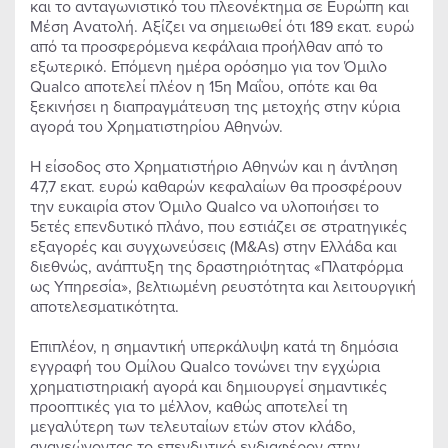
και το ανταγωνιστικό του πλεονέκτημα σε Ευρώπη και
Μέση Ανατολή. Αξίζει να σημειωθεί ότι 189 εκατ. ευρώ
από τα προσφερόμενα κεφάλαια προήλθαν από το
εξωτερικό. Επόμενη ημέρα ορόσημο για τον Όμιλο
Qualco αποτελεί πλέον η 15η Μαΐου, οπότε και θα
ξεκινήσει η διαπραγμάτευση της μετοχής στην κύρια
αγορά του Χρηματιστηρίου Αθηνών.
Η είσοδος στο Χρηματιστήριο Αθηνών και η άντληση
47,7 εκατ. ευρώ καθαρών κεφαλαίων θα προσφέρουν
την ευκαιρία στον Όμιλο Qualco να υλοποιήσει το
5ετές επενδυτικό πλάνο, που εστιάζει σε στρατηγικές
εξαγορές και συγχωνεύσεις (M&As) στην Ελλάδα και
διεθνώς, ανάπτυξη της δραστηριότητας «Πλατφόρμα
ως Υπηρεσία», βελτιωμένη ρευστότητα και λειτουργική
αποτελεσματικότητα.
Επιπλέον, η σημαντική υπερκάλυψη κατά τη δημόσια
εγγραφή του Ομίλου Qualco τονώνει την εγχώρια
χρηματιστηριακή αγορά και δημιουργεί σημαντικές
προοπτικές για το μέλλον, καθώς αποτελεί τη
μεγαλύτερη των τελευταίων ετών στον κλάδο,
ανανεώνοντας το επενδυτικό ενδιαφέρον στην