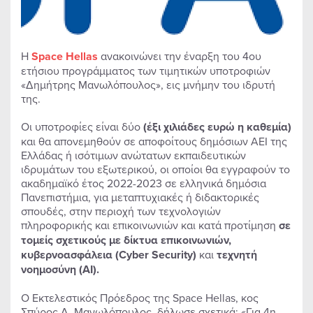
Η
Space Hellas
ανακοινώνει την έναρξη του 4ου
ετήσιου προγράμματος των τιμητικών υποτροφιών
«Δημήτρης Μανωλόπουλος», εις μνήμην του ιδρυτή
της.
Οι υποτροφίες είναι δύο
(έξι χιλιάδες ευρώ η καθεμία)
και θα απονεμηθούν σε αποφοίτους δημόσιων ΑΕΙ της
Ελλάδας ή ισότιμων ανώτατων εκπαιδευτικών
ιδρυμάτων του εξωτερικού, οι οποίοι θα εγγραφούν το
ακαδημαϊκό έτος 2022-2023 σε ελληνικά δημόσια
Πανεπιστήμια, για μεταπτυχιακές ή διδακτορικές
σπουδές, στην περιοχή των τεχνολογιών
πληροφορικής και επικοινωνιών και κατά προτίμηση
σε
τομείς σχετικούς με
δίκτυα επικοινωνιών,
κυβερνοασφάλεια (Cyber Security)
και
τεχνητή
νοημοσύνη (AI).
O Εκτελεστικός Πρόεδρος της Space Hellas, κος
Σπύρος Δ. Μανωλόπουλος, δήλωσε σχετικά: «Για 4η