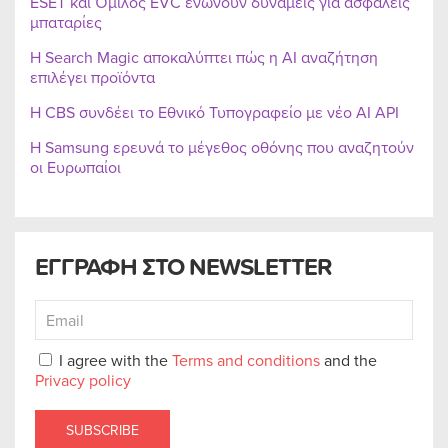
ESET και Όμιλος EVC ενώνουν δυνάμεις για ασφαλείς
μπαταρίες
Η Search Magic αποκαλύπτει πώς η AI αναζήτηση
επιλέγει προϊόντα
Η CBS συνδέει το Εθνικό Τυπογραφείο με νέο AI API
Η Samsung ερευνά το μέγεθος οθόνης που αναζητούν
οι Ευρωπαίοι
ΕΓΓΡΑΦΗ ΣΤΟ NEWSLETTER
I agree with the
Terms and conditions
and the
Privacy policy
SUBSCRIBE