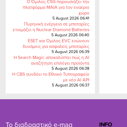
Ο Όμιλος CSG παρουσιάζει την
πλατφόρμα MAIA για τον εναέριο
χώρο
5 August 2026 06:41
Πυρηνική ενέργεια σε μπαταρίες
ετοιμάζει η Nuclear Diamond Batteries
5 August 2026 06:40
ESET και Όμιλος EVC ενώνουν
δυνάμεις για ασφαλείς μπαταρίες
5 August 2026 06:39
Η Search Magic αποκαλύπτει πώς η AI
αναζήτηση επιλέγει προϊόντα
5 August 2026 06:38
Η CBS συνδέει το Εθνικό Τυπογραφείο
με νέο AI API
5 August 2026 06:37
Το διαδραστικό e-mag
INFO