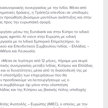
διασυνοριακής συνεργασίας με την Ινδία. Μέσα από
ρηματικές δράσεις, η Τράπεζα επενδύει σε υποδομές
την προώθηση βιώσιμων μοντέλων ανάπτυξης και στην
ας προς την ευρωπαϊκή αγορά.
υργήσει μέσω της Eurobank και στην Κύπρο το ινδικό
μας agentic AI voice στην Ευρώπη με ινδική
ργασία με το Ινδικό Εμπορικό Επιμελητήριο, το
τικού και Επενδυτικού Συμβουλίου Ινδίας – Ελλάδας –
 Αθήνα και Λευκωσία.
«Μέσα σε λιγότερο από 12 μήνες, πήραμε μια σειρά
ικής συνεργασίας μεταξύ Ινδίας, Κύπρου και Ελλάδας.
 και οι δυνατότητες μέσα από τη διασύνδεσή της με
. Η υποστήριξη των επιχειρήσεων που θα
ήν προσδοκούμε να λειτουργήσουμε ως ο
να συμβάλουμε όχι μόνο στην υλοποίηση
Ελλάδας και της Κύπρου ως βασικής πύλης υποδοχής
Μέσης Ανατολής – Ευρώπης (IMEC), ο οποίος, με την