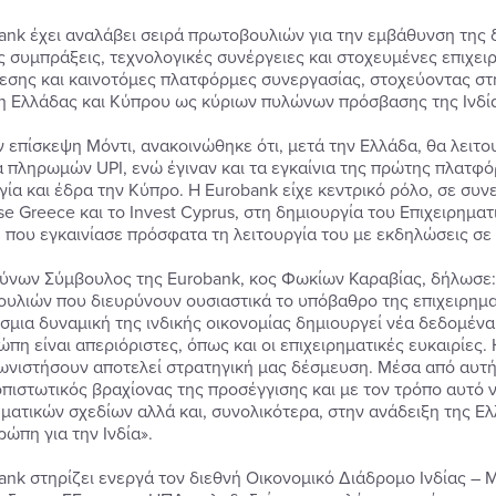
ank έχει αναλάβει σειρά πρωτοβουλιών για την εμβάθυνση της 
ς συμπράξεις, τεχνολογικές συνέργειες και στοχευμένες επιχει
εσης και καινοτόμες πλατφόρμες συνεργασίας, στοχεύοντας σ
η Ελλάδας και Κύπρου ως κύριων πυλώνων πρόσβασης της Ινδί
ν επίσκεψη Μόντι, ανακοινώθηκε ότι, μετά την Ελλάδα, θα λειτο
 πληρωμών UPI, ενώ έγιναν και τα εγκαίνια της πρώτης πλατφόρ
γία και έδρα την Κύπρο. Η Eurobank είχε κεντρικό ρόλο, σε συνε
ise Greece και το Invest Cyprus, στη δημιουργία του Επιχειρημα
 που εγκαινίασε πρόσφατα τη λειτουργία του με εκδηλώσεις σε
ύνων Σύμβουλος της Eurobank, κος Φωκίων Καραβίας, δήλωσε: 
υλιών που διευρύνουν ουσιαστικά το υπόβαθρο της επιχειρηματ
σμια δυναμική της ινδικής οικονομίας δημιουργεί νέα δεδομένα
ώπη είναι απεριόριστες, όπως και οι επιχειρηματικές ευκαιρίες
νιστήσουν αποτελεί στρατηγική μας δέσμευση. Μέσα από αυτ
πιστωτικός βραχίονας της προσέγγισης και με τον τρόπο αυτό 
ηματικών σχεδίων αλλά και, συνολικότερα, στην ανάδειξη της 
ώπη για την Ινδία».
ank στηρίζει ενεργά τον διεθνή Οικονομικό Διάδρομο Ινδίας – 