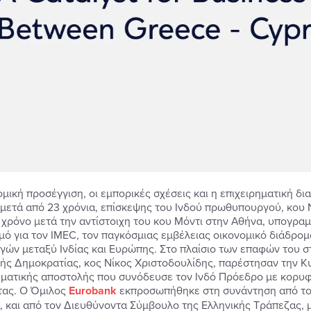
ομική προσέγγιση, οι εμπορικές σχέσεις και η επιχειρηματική δ
μετά από 23 χρόνια, επίσκεψης του Ινδού πρωθυπουργού, κου Ν
 χρόνο μετά την αντίστοιχη του κου Μόντι στην Αθήνα, υπογραμ
μό για τον IMEC, τον παγκόσμιας εμβέλειας οικονομικό διάδρομ
γών μεταξύ Ινδίας και Ευρώπης. Στο πλαίσιο των επαφών του σ
ής Δημοκρατίας, κος Νίκος Χριστοδουλίδης, παρέστησαν την Κυ
ηματικής αποστολής που συνόδευσε τον Ινδό Πρόεδρο με κορυφ
τας. Ο Όμιλος
Eurobank
εκπροσωπήθηκε στη συνάντηση από το
, και από τον Διευθύνοντα Σύμβουλο της Ελληνικής Τράπεζας, 