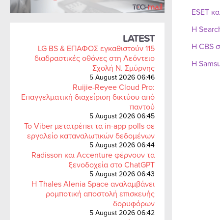
ESET κα
Η Searc
LATEST
Η CBS σ
LG BS & ΕΠΑΦΟΣ εγκαθιστούν 115
διαδραστικές οθόνες στη Λεόντειο
Η Samsu
Σχολή Ν. Σμύρνης
5 August 2026 06:46
Ruijie-Reyee Cloud Pro:
Επαγγελματική διαχείριση δικτύου από
παντού
5 August 2026 06:45
Το Viber μετατρέπει τα in-app polls σε
εργαλείο καταναλωτικών δεδομένων
5 August 2026 06:44
Radisson και Accenture φέρνουν τα
ξενοδοχεία στο ChatGPT
5 August 2026 06:43
Η Thales Alenia Space αναλαμβάνει
ρομποτική αποστολή επισκευής
δορυφόρων
5 August 2026 06:42