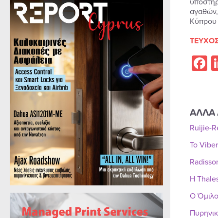
υποστήρ
αγαθών,
Κύπρου 
ΤΕΥΧΟΣ
F
ΑΛΛΑ 
Ruijie-
Το Vibe
Radisso
Η Thale
Ο Όμιλο
Πυρηνικ