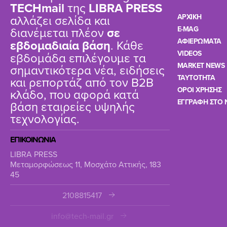
TΕCHmail
της
LIBRA PRESS
αλλάζει σελίδα και
ΑΡΧΙΚΗ
διανέμεται πλέον
σε
E-MAG
ΑΦΙΕΡΩΜΑΤΑ
εβδομαδιαία βάση
. Κάθε
VIDEOS
εβδομάδα επιλέγουμε τα
MARKET NEWS
σημαντικότερα νέα, ειδήσεις
TAYTOTHTA
και ρεπορτάζ από τον B2B
ΟΡΟΙ ΧΡΗΣΗΣ
κλάδο, που αφορά κατά
ΕΓΓΡΑΦΗ ΣΤΟ 
βάση εταιρείες υψηλής
τεχνολογίας.
ΕΠΙΚΟΙΝΩΝΙΑ
LIBRA PRESS
Μεταμορφώσεως 11, Μοσχάτο Αττικής, 183
45
2108815417
info@tech-mail.gr