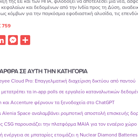
ιξη της ΕΕ και των ΗΠΑ, φιλοδοξεί να αποτελέσει μια νέα, ασ
 κεφαλαίων και δεδομένων από την Ινδία προς τη Δύση, αναδει
ως κόμβων για την παγκόσμια εφοδιαστική αλυσίδα, τις επενδύσ
 759
acebook
LinkedIn
Messenger
Share
ΑΡΘΡΑ ΣΕ ΑΥΤΗ ΤΗΝ ΚΑΤΗΓΟΡΙΑ
Reyee Cloud Pro: Επαγγελματική διαχείριση δικτύου από παντού
r μετατρέπει τα in-app polls σε εργαλείο καταναλωτικών δεδομ
n και Accenture φέρνουν τα ξενοδοχεία στο ChatGPT
s Alenia Space αναλαμβάνει ρομποτική αποστολή επισκευής δ
ς CSG παρουσιάζει την πλατφόρμα MAIA για τον εναέριο χώρο
ή ενέργεια σε μπαταρίες ετοιμάζει η Nuclear Diamond Batteries