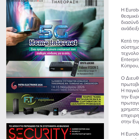
Η Eurob
θεσμικέ
διασύνδ
ανάδειξ
Κατά τη
σύστημα
τεχνολο
Enterpr
Κύπρου,
Ο Διευθ
πρωτοβο
Η παγκό
την Ευρ
πρωταγω
χρηματο
επιχειρ
στην Ευρ
Η Eurob