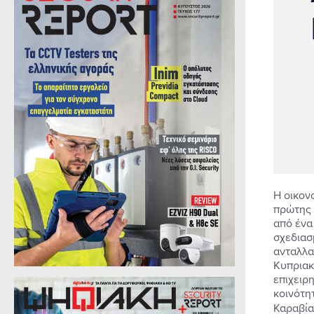
Η οικον
πρώτης 
από ένα
σχεδιασ
ανταλλα
Κυπριακ
επιχειρ
κοινότη
Καραβία