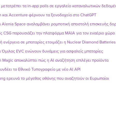
r μετατρέπει τα in-app polls σε εργαλείο καταναλωτικών δεδομ
n και Accenture φέρνουν τα ξενοδοχεία στο ChatGPT
s Alenia Space αναλαμβάνει ρομποτική αποστολή επισκευής δ
ς CSG παρουσιάζει την πλατφόρμα MAIA για τον εναέριο χώρο
ή ενέργεια σε μπαταρίες ετοιμάζει η Nuclear Diamond Batteries
ι Όμιλος EVC ενώνουν δυνάμεις για ασφαλείς μπαταρίες
h Magic αποκαλύπτει πώς η AI αναζήτηση επιλέγει προϊόντα
υνδέει το Εθνικό Τυπογραφείο με νέο AI API
ng ερευνά το μέγεθος οθόνης που αναζητούν οι Ευρωπαίοι