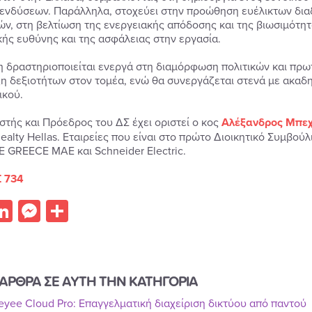
ενδύσεων. Παράλληλα, στοχεύει στην προώθηση ευέλικτων διαδι
ν, στη βελτίωση της ενεργειακής απόδοσης και της βιωσιμότητα
κής ευθύνης και της ασφάλειας στην εργασία.
 δραστηριοποιείται ενεργά στη διαμόρφωση πολιτικών και πρω
η δεξιοτήτων στον τομέα, ενώ θα συνεργάζεται στενά με ακαδη
κού.
ιστής και Πρόεδρος του ΔΣ έχει οριστεί ο κος
Αλέξανδρος Μπε
Realty Hellas. Εταιρείες που είναι στο πρώτο Διοικητικό Συμβούλιο
 GREECE MAE και Schneider Electric.
 734
acebook
LinkedIn
Messenger
Share
ΑΡΘΡΑ ΣΕ ΑΥΤΗ ΤΗΝ ΚΑΤΗΓΟΡΙΑ
Reyee Cloud Pro: Επαγγελματική διαχείριση δικτύου από παντού