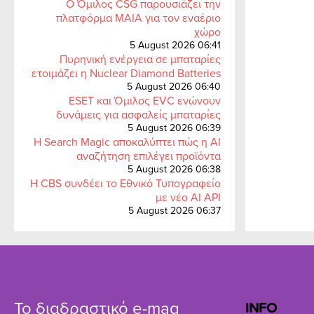
Ο Όμιλος CSG παρουσιάζει την
πλατφόρμα MAIA για τον εναέριο
χώρο
5 August 2026 06:41
Πυρηνική ενέργεια σε μπαταρίες
ετοιμάζει η Nuclear Diamond Batteries
5 August 2026 06:40
ESET και Όμιλος EVC ενώνουν
δυνάμεις για ασφαλείς μπαταρίες
5 August 2026 06:39
Η Search Magic αποκαλύπτει πώς η AI
αναζήτηση επιλέγει προϊόντα
5 August 2026 06:38
Η CBS συνδέει το Εθνικό Τυπογραφείο
με νέο AI API
5 August 2026 06:37
Το διαδραστικό e-mag
INFO