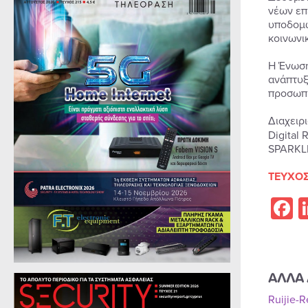
νέων επ
υποδομώ
κοινωνι
Η Ένωση
ανάπτυξ
προσωπι
Διαχειρ
Digital 
SPARKLE
ΤΕΥΧΟΣ
F
ΑΛΛΑ 
Ruijie-