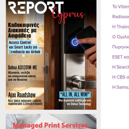
Το Vibe
Radisso
Η Thale
Ο Όμιλο
Πυρηνικ
ESET κα
Η Searc
Η CBS σ
Η Samsu