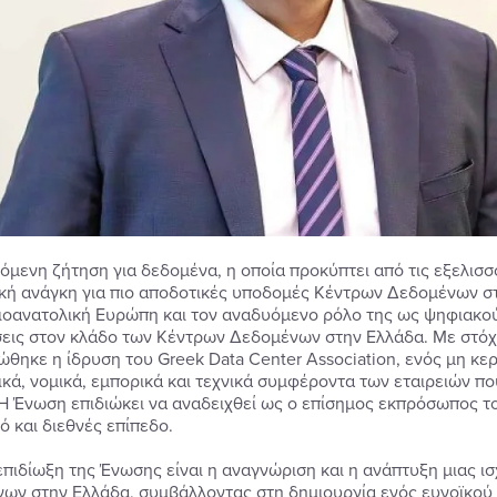
όμενη ζήτηση για δεδομένα, η οποία προκύπτει από τις εξελισ
ική ανάγκη για πιο αποδοτικές υποδομές Κέντρων Δεδομένων στ
ιοανατολική Ευρώπη και τον αναδυόμενο ρόλο της ως ψηφιακού
εις στον κλάδο των Κέντρων Δεδομένων στην Ελλάδα. Με στόχο
ώθηκε η ίδρυση του Greek Data Center Association, ενός μη κ
ικά, νομικά, εμπορικά και τεχνικά συμφέροντα των εταιρειών π
 Η Ένωση επιδιώκει να αναδειχθεί ως ο επίσημος εκπρόσωπος 
ό και διεθνές επίπεδο.
επιδίωξη της Ένωσης είναι η αναγνώριση και η ανάπτυξη μιας ι
ων στην Ελλάδα, συμβάλλοντας στη δημιουργία ενός ευνοϊκού 