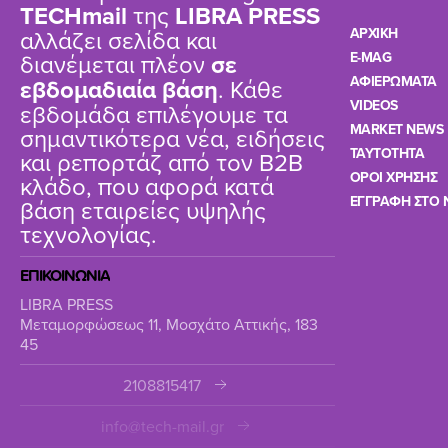
TΕCHmail
της
LIBRA PRESS
αλλάζει σελίδα και
ΑΡΧΙΚΗ
διανέμεται πλέον
σε
E-MAG
ΑΦΙΕΡΩΜΑΤΑ
εβδομαδιαία βάση
. Κάθε
VIDEOS
εβδομάδα επιλέγουμε τα
MARKET NEWS
σημαντικότερα νέα, ειδήσεις
TAYTOTHTA
και ρεπορτάζ από τον B2B
ΟΡΟΙ ΧΡΗΣΗΣ
κλάδο, που αφορά κατά
ΕΓΓΡΑΦΗ ΣΤΟ 
βάση εταιρείες υψηλής
τεχνολογίας.
ΕΠΙΚΟΙΝΩΝΙΑ
LIBRA PRESS
Μεταμορφώσεως 11, Μοσχάτο Αττικής, 183
45
2108815417
info@tech-mail.gr