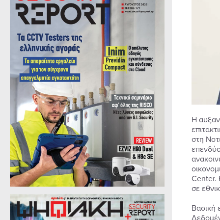
Η αυξαν
επιτακτ
στη Νοτ
επενδύσ
ανακοιν
οικονομ
Center.
σε εθνικ
Βασική 
Δεδομέν