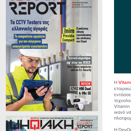
Η
Vitam
εταιρικ
εντάσσε
τεχνολο
Vitamin
ικανό ν
πλατφορ
Η DevOc