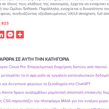
α σε όλους τους κλάδους της οικονομίας, έρχεται να ενισχύσει
ή του Ομίλου Softweb. Παράλληλα, ενισχύεται η δυνατότητα το
ειας, συνδυάζοντας εξειδικευμένους UX/UI designers, full-stac
 823
acebook
LinkedIn
Messenger
Share
ΑΡΘΡΑ ΣΕ ΑΥΤΗ ΤΗΝ ΚΑΤΗΓΟΡΙΑ
Reyee Cloud Pro: Επαγγελματική διαχείριση δικτύου από παντού
r μετατρέπει τα in-app polls σε εργαλείο καταναλωτικών δεδομ
n και Accenture φέρνουν τα ξενοδοχεία στο ChatGPT
s Alenia Space αναλαμβάνει ρομποτική αποστολή επισκευής δ
ς CSG παρουσιάζει την πλατφόρμα MAIA για τον εναέριο χώρο