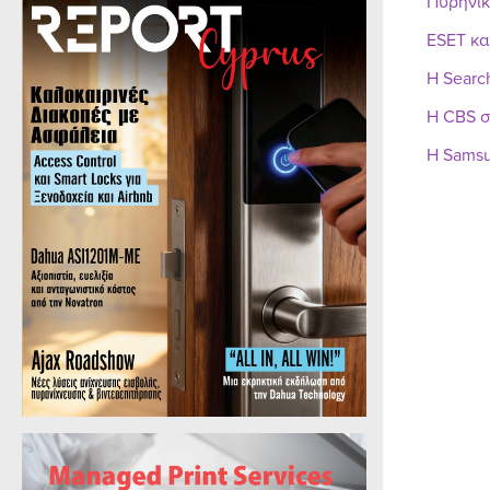
Πυρηνικ
ESET κα
Η Searc
Η CBS σ
Η Samsu