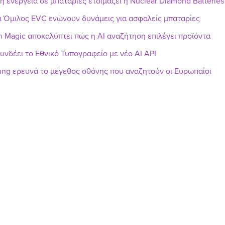
ή ενέργεια σε μπαταρίες ετοιμάζει η Nuclear Diamond Batteries
ι Όμιλος EVC ενώνουν δυνάμεις για ασφαλείς μπαταρίες
h Magic αποκαλύπτει πώς η AI αναζήτηση επιλέγει προϊόντα
υνδέει το Εθνικό Τυπογραφείο με νέο AI API
ng ερευνά το μέγεθος οθόνης που αναζητούν οι Ευρωπαίοι