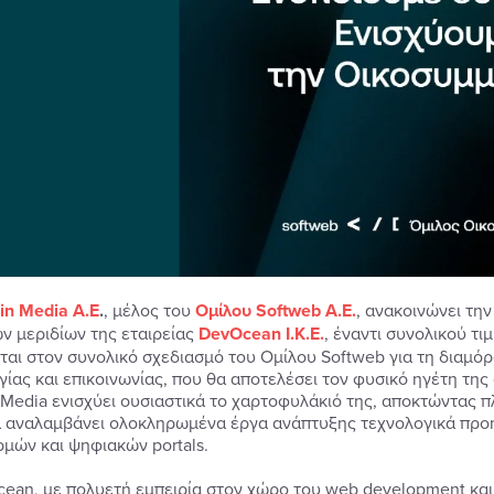
in
Media
Α.Ε
.
, μέλος του
Ομίλου
Softweb
A
.Ε.
, ανακοινώνει τη
ών μεριδίων της εταιρείας
DevOcean
I
.
K
.
E
.
, έναντι συνολικού τ
ται στον συνολικό σχεδιασμό του Ομίλου Softweb για τη δια
γίας και επικοινωνίας, που θα αποτελέσει τον φυσικό ηγέτη της
 Media ενισχύει ουσιαστικά το χαρτοφυλάκιό της, αποκτώντας π
α αναλαμβάνει ολοκληρωμένα έργα ανάπτυξης τεχνολογικά προ
μών και ψηφιακών portals.
ean, με πολυετή εμπειρία στον χώρο του web development και 