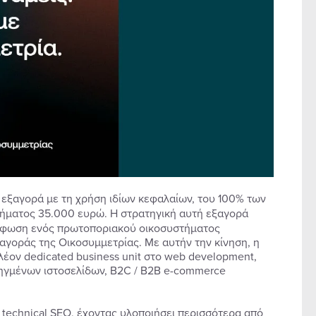
ν εξαγορά με τη χρήση ιδίων κεφαλαίων, του 100% των
ιμήματος 35.000 ευρώ. Η στρατηγική αυτή εξαγορά
μόρφωση ενός πρωτοποριακού οικοσυστήματος
 αγοράς της Οικοσυμμετρίας. Με αυτήν την κίνηση, η
λέον dedicated business unit στο web development,
ηγμένων ιστοσελίδων, B2C / B2B e-commerce
technical SEO, έχοντας υλοποιήσει περισσότερα από