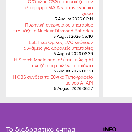
Ο Όμιλος CSG παρουσιάζει την
πλατφόρμα MAIA για τον εναέριο
χώρο
5 August 2026 06:41
Πυρηνική ενέργεια σε μπαταρίες
ετοιμάζει η Nuclear Diamond Batteries
5 August 2026 06:40
ESET και Όμιλος EVC ενώνουν
δυνάμεις για ασφαλείς μπαταρίες
5 August 2026 06:39
Η Search Magic αποκαλύπτει πώς η AI
αναζήτηση επιλέγει προϊόντα
5 August 2026 06:38
Η CBS συνδέει το Εθνικό Τυπογραφείο
με νέο AI API
5 August 2026 06:37
Το διαδραστικό e-mag
INFO