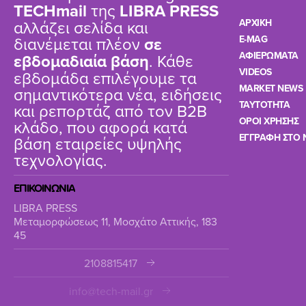
TΕCHmail
της
LIBRA PRESS
αλλάζει σελίδα και
ΑΡΧΙΚΗ
διανέμεται πλέον
σε
E-MAG
ΑΦΙΕΡΩΜΑΤΑ
εβδομαδιαία βάση
. Κάθε
VIDEOS
εβδομάδα επιλέγουμε τα
MARKET NEWS
σημαντικότερα νέα, ειδήσεις
TAYTOTHTA
και ρεπορτάζ από τον B2B
ΟΡΟΙ ΧΡΗΣΗΣ
κλάδο, που αφορά κατά
ΕΓΓΡΑΦΗ ΣΤΟ 
βάση εταιρείες υψηλής
τεχνολογίας.
ΕΠΙΚΟΙΝΩΝΙΑ
LIBRA PRESS
Μεταμορφώσεως 11, Μοσχάτο Αττικής, 183
45
2108815417
info@tech-mail.gr