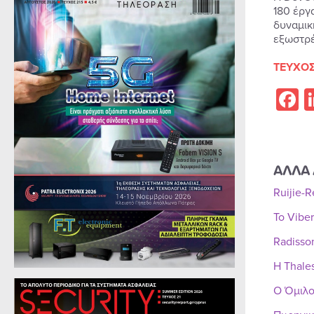
180 έργ
δυναμικ
εξωστρέφ
ΤΕΥΧΟΣ
F
ΑΛΛΑ 
Ruijie-
Το Vibe
Radisso
Η Thale
Ο Όμιλο