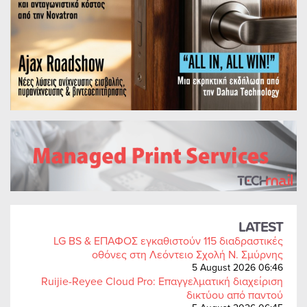
LATEST
LG BS & ΕΠΑΦΟΣ εγκαθιστούν 115 διαδραστικές
οθόνες στη Λεόντειο Σχολή Ν. Σμύρνης
5 August 2026 06:46
Ruijie-Reyee Cloud Pro: Επαγγελματική διαχείριση
δικτύου από παντού