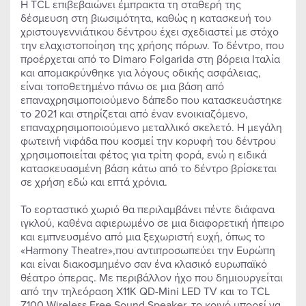
Η TCL επιβεβαιώνει έμπρακτα τη σταθερή της
δέσμευση στη βιωσιμότητα, καθώς η κατασκευή του
χριστουγεννιάτικου δέντρου έχει σχεδιαστεί με στόχο
την ελαχιστοποίηση της χρήσης πόρων. Το δέντρο, που
προέρχεται από το Dimaro Folgarida στη βόρεια Ιταλία
και απομακρύνθηκε για λόγους οδικής ασφάλειας,
είναι τοποθετημένο πάνω σε μια βάση από
επαναχρησιμοποιούμενο δάπεδο που κατασκευάστηκε
το 2021 και στηρίζεται από έναν ενοικιαζόμενο,
επαναχρησιμοποιούμενο μεταλλικό σκελετό. Η μεγάλη
φωτεινή νιφάδα που κοσμεί την κορυφή του δέντρου
χρησιμοποιείται φέτος για τρίτη φορά, ενώ η ειδικά
κατασκευασμένη βάση κάτω από το δέντρο βρίσκεται
σε χρήση εδώ και επτά χρόνια.
Το εορταστικό χωριό θα περιλαμβάνει πέντε διάφανα
ιγκλού, καθένα αφιερωμένο σε μια διαφορετική ήπειρο
και εμπνευσμένο από μια ξεχωριστή ευχή, όπως το
«Harmony Theatre»,που αντιπροσωπεύει την Ευρώπη
και είναι διακοσμημένο σαν ένα κλασικό ευρωπαϊκό
θέατρο όπερας. Με περιβάλλον ήχο που δημιουργείται
από την τηλεόραση X11K QD-Mini LED TV και το TCL
Z100 Wireless Free Sound Speaker, το κοινό μπορεί να