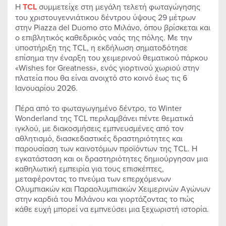
Η
TCL
συμμετείχε στη μεγάλη τελετή φωταγώγησης
του χριστουγεννιάτικου δέντρου ύψους 29 μέτρων
στην Piazza del Duomo στο Μιλάνο, όπου βρίσκεται και
ο επιβλητικός καθεδρικός ναός της πόλης. Με την
υποστήριξη της TCL, η εκδήλωση σηματοδότησε
επίσημα την έναρξη του χειμερινού θεματικού πάρκου
«Wishes for Greatness», ενός γιορτινού χωριού στην
πλατεία που θα είναι ανοιχτό στο κοινό έως τις 6
Ιανουαρίου 2026.
Πέρα από το φωταγωγημένο δέντρο, το Winter
Wonderland της TCL περιλαμβάνει πέντε θεματικά
ιγκλού, με διακοσμήσεις εμπνευσμένες από τον
αθλητισμό, διασκεδαστικές δραστηριότητες και
παρουσίαση των καινοτόμων προϊόντων της TCL. Η
εγκατάσταση και οι δραστηριότητες δημιούργησαν μια
καθηλωτική εμπειρία για τους επισκέπτες,
μεταφέροντας το πνεύμα των επερχόμενων
Ολυμπιακών και Παραολυμπιακών Χειμερινών Αγώνων
στην καρδιά του Μιλάνου και γιορτάζοντας το πώς
κάθε ευχή μπορεί να εμπνεύσει μια ξεχωριστή ιστορία.