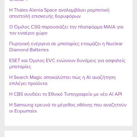
Η Thales Alenia Space αναλαμβάνει ρομποτική
αποστολή επισκευής δορυφόρων
Ο Όμιλος CSG παρουσιάζει την πλατφόρμα MAIA για
τον εναέριο χώρο
Πυρηνική ενέργεια σε μπαταρίες ετοιμάζει η Nuclear
Diamond Batteries
ESET και Όμιλος EVC ενώνουν δυνάμεις για ασφαλείς
μπαταρίες
Η Search Magic αποκαλύπτει πώς η AI αναζήτηση
επιλέγει προϊόντα
Η CBS συνδέει το Εθνικό Τυπογραφείο με νέο AI API
Η Samsung ερευνά το μέγεθος οθόνης που αναζητούν
οι Ευρωπαίοι