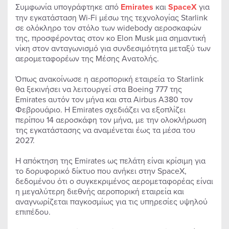
Συμφωνία υπογράφτηκε από
Emirates
και
SpaceX
για
την εγκατάσταση Wi-Fi μέσω της τεχνολογίας Starlink
σε ολόκληρο τον στόλο των widebody αεροσκαφών
της, προσφέροντας στον κο Elon Musk μια σημαντική
νίκη στον ανταγωνισμό για συνδεσιμότητα μεταξύ των
αερομεταφορέων της Μέσης Ανατολής.
Όπως ανακοίνωσε η αεροπορική εταιρεία το Starlink
θα ξεκινήσει να λειτουργεί στα Boeing 777 της
Emirates αυτόν τον μήνα και στα Airbus A380 τον
Φεβρουάριο. Η Emirates σχεδιάζει να εξοπλίζει
περίπου 14 αεροσκάφη τον μήνα, με την ολοκλήρωση
της εγκατάστασης να αναμένεται έως τα μέσα του
2027.
Η απόκτηση της Emirates ως πελάτη είναι κρίσιμη για
το δορυφορικό δίκτυο που ανήκει στην SpaceX,
δεδομένου ότι ο συγκεκριμένος αερομεταφορέας είναι
η μεγαλύτερη διεθνής αεροπορική εταιρεία και
αναγνωρίζεται παγκοσμίως για τις υπηρεσίες υψηλού
επιπέδου.