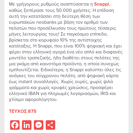
Με γρήγορους ρυθμούς αναπτύσσεται η
Snappi
,
καθώς ξεπέρασε τους 50.000 χρήστες. Η επίδοση
αυτή την κατατάσσει στη δεύτερη θέση των
ευρωπαϊκών neobanks με βάση τον αριθμό των
πελατών που προσέλκυσαν τους πρώτους τέσσερις
μήνες λειτουργίας τους! Σε παγκόσμιο επίπεδο,
βρίσκεται στο κορυφαίο 10% της αντίστοιχης
κατάταξης. Η Snappi, που είναι 100% ψηφιακή και έχει
φέρει στην ελληνική αγορά ένα νέο απλό και διαφανές
μοντέλο τραπεζικής, ήδη διαθέτει στους πελάτες της
μια γκάμα από καινοτόμα προϊόντα, η οποία συνεχώς
εμπλουτίζεται. Ειδικότερα, η Snappi καλύπτει όλες τις
ανάγκες του σύγχρονου πελάτη, από ψηφιακή κάρτα
έως instant συναλλαγές. Χωρίς ουρές, χωρίς ψιλά
γράμματα και χωρίς κρυφές χρεώσεις, προσφέρει
ελληνικό IBAN για πληρωμές λογαριασμών, IRIS και
χτίσιμο αφορολόγητου.
ΤΕΥΧΟΣ 875
Facebook
LinkedIn
Messenger
Share