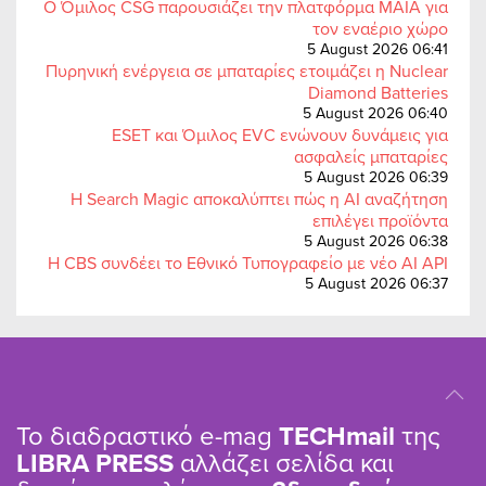
Ο Όμιλος CSG παρουσιάζει την πλατφόρμα MAIA για
τον εναέριο χώρο
5 August 2026 06:41
Πυρηνική ενέργεια σε μπαταρίες ετοιμάζει η Nuclear
Diamond Batteries
5 August 2026 06:40
ESET και Όμιλος EVC ενώνουν δυνάμεις για
ασφαλείς μπαταρίες
5 August 2026 06:39
Η Search Magic αποκαλύπτει πώς η AI αναζήτηση
επιλέγει προϊόντα
5 August 2026 06:38
Η CBS συνδέει το Εθνικό Τυπογραφείο με νέο AI API
5 August 2026 06:37
Το διαδραστικό e-mag
TΕCHmail
της
LIBRA PRESS
αλλάζει σελίδα και