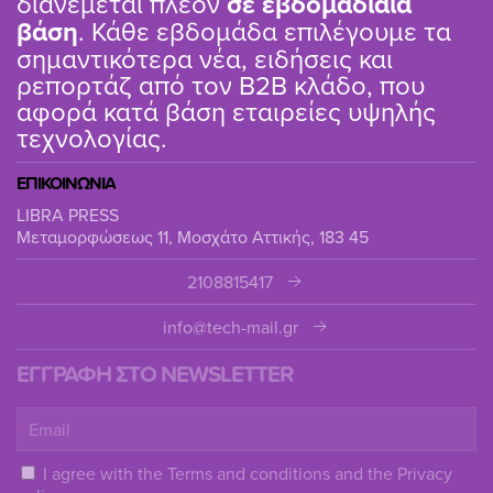
διανέμεται πλέον
σε εβδομαδιαία
βάση
. Κάθε εβδομάδα επιλέγουμε τα
σημαντικότερα νέα, ειδήσεις και
ρεπορτάζ από τον B2B κλάδο, που
αφορά κατά βάση εταιρείες υψηλής
τεχνολογίας.
ΕΠΙΚΟΙΝΩΝΙΑ
LIBRA PRESS
Μεταμορφώσεως 11, Μοσχάτο Αττικής, 183 45
2108815417
info@tech-mail.gr
ΕΓΓΡΑΦΗ ΣΤΟ NEWSLETTER
I agree with the
Terms and conditions
and the
Privacy