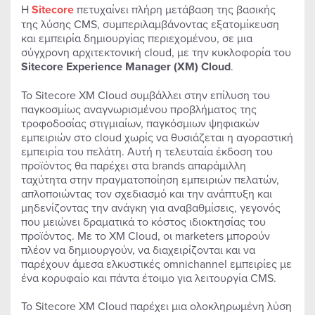
Η
Sitecore
πετυχαίνει πλήρη μετάβαση της βασικής
της λύσης CMS, συμπεριλαμβάνοντας εξατομίκευση
και εμπειρία δημιουργίας περιεχομένου, σε μια
σύγχρονη αρχιτεκτονική cloud, με την κυκλοφορία του
Sitecore Experience Manager (XM) Cloud
.
Το Sitecore XM Cloud συμβάλλει στην επίλυση του
παγκοσμίως αναγνωρισμένου προβλήματος της
τροφοδοσίας στιγμιαίων, παγκόσμιων ψηφιακών
εμπειριών στο cloud χωρίς να θυσιάζεται η αγοραστική
εμπειρία του πελάτη. Αυτή η τελευταία έκδοση του
προϊόντος θα παρέχει στα brands απαράμιλλη
ταχύτητα στην πραγματοποίηση εμπειριών πελατών,
απλοποιώντας τον σχεδιασμό και την ανάπτυξη και
μηδενίζοντας την ανάγκη για αναβαθμίσεις, γεγονός
που μειώνει δραματικά το κόστος ιδιοκτησίας του
προϊόντος. Με το XM Cloud, οι marketers μπορούν
πλέον να δημιουργούν, να διαχειρίζονται και να
παρέχουν άμεσα ελκυστικές omnichannel εμπειρίες με
ένα κορυφαίο και πάντα έτοιμο για λειτουργία CMS.
Το Sitecore XM Cloud παρέχει μια ολοκληρωμένη λύση