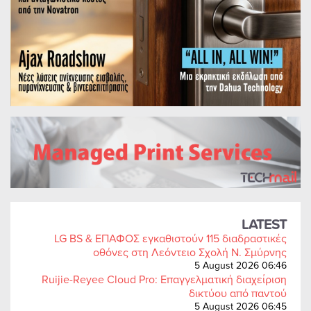
LATEST
LG BS & ΕΠΑΦΟΣ εγκαθιστούν 115 διαδραστικές
οθόνες στη Λεόντειο Σχολή Ν. Σμύρνης
5 August 2026 06:46
Ruijie-Reyee Cloud Pro: Επαγγελματική διαχείριση
δικτύου από παντού
5 August 2026 06:45