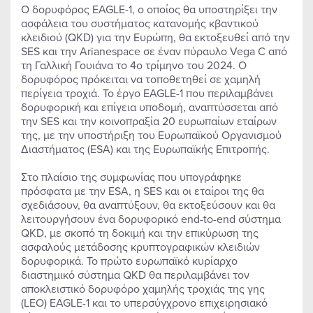
Ο δορυφόρος EAGLE-1, ο οποίος θα υποστηρίξει την
ασφάλεια του συστήματος κατανομής κβαντικού
κλειδιού (QKD) για την Ευρώπη, θα εκτοξευθεί από την
SES και την Arianespace σε έναν πύραυλο Vega C από
τη Γαλλική Γουιάνα το 4ο τρίμηνο του 2024. Ο
δορυφόρος πρόκειται να τοποθετηθεί σε χαµηλή
περίγεια τροχιά. Το έργο EAGLE-1 που περιλαμβάνει
δορυφορική και επίγεια υποδομή, αναπτύσσεται από
την SES και την κοινοπραξία 20 ευρωπαίων εταίρων
της, με την υποστήριξη του Ευρωπαϊκού Οργανισμού
Διαστήματος (ESA) και της Ευρωπαϊκής Επιτροπής.
Στο πλαίσιο της συμφωνίας που υπογράφηκε
πρόσφατα με την ESA, η SES και οι εταίροι της θα
σχεδιάσουν, θα αναπτύξουν, θα εκτοξεύσουν και θα
λειτουργήσουν ένα δορυφορικό end-to-end σύστημα
QKD, με σκοπό τη δοκιμή και την επικύρωση της
ασφαλούς μετάδοσης κρυπτογραφικών κλειδιών
δορυφορικά. Το πρώτο ευρωπαϊκό κυρίαρχο
διαστημικό σύστημα QKD θα περιλαμβάνει τον
αποκλειστικό δορυφόρο χαμηλής τροχιάς της γης
(LEO) EAGLE-1 και το υπερσύγχρονο επιχειρησιακό