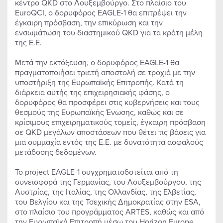
κέντρο QKD στο Λουξεμβούργο. Στο πλαίσιο του
EuroQCI, ο δορυφόρος EAGLE-1 θα επιτρέψει την
έγκαιρη πρόσβαση, την επικύρωση και την
ενσωμάτωση του διαστημικού QKD για τα κράτη μέλη
της Ε.Ε.
Μετά την εκτόξευση, ο δορυφόρος EAGLE-1 θα
πραγματοποιήσει τριετή αποστολή σε τροχιά με την
υποστήριξη της Ευρωπαϊκής Επιτροπής. Κατά τη
διάρκεια αυτής της επιχειρησιακής φάσης, ο
δορυφόρος θα προσφέρει στις κυβερνήσεις και τους
θεσμούς της Ευρωπαϊκής Ένωσης, καθώς και σε
κρίσιμους επιχειρηματικούς τομείς, έγκαιρη πρόσβαση
σε QKD μεγάλων αποστάσεων που θέτει τις βάσεις για
μια συμμαχία εντός της Ε.Ε. με δυνατότητα ασφαλούς
μετάδοσης δεδομένων.
Το project EAGLE-1 συγχρηματοδοτείται από τη
συνεισφορά της Γερμανίας, του Λουξεμβούργου, της
Αυστρίας, της Ιταλίας, της Ολλανδίας, της Ελβετίας,
του Βελγίου και της Τσεχικής Δημοκρατίας στην ESA,
στο πλαίσιο του προγράμματος ARTES, καθώς και από
την Ευρωπαϊκή Επιτροπή μέσω του Horizon Europe.