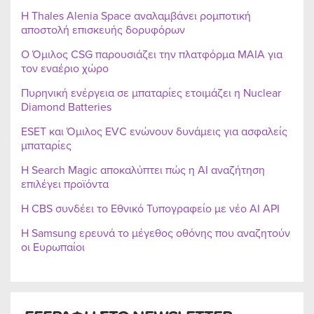
Η Thales Alenia Space αναλαμβάνει ρομποτική
αποστολή επισκευής δορυφόρων
Ο Όμιλος CSG παρουσιάζει την πλατφόρμα MAIA για
τον εναέριο χώρο
Πυρηνική ενέργεια σε μπαταρίες ετοιμάζει η Nuclear
Diamond Batteries
ESET και Όμιλος EVC ενώνουν δυνάμεις για ασφαλείς
μπαταρίες
Η Search Magic αποκαλύπτει πώς η AI αναζήτηση
επιλέγει προϊόντα
Η CBS συνδέει το Εθνικό Τυπογραφείο με νέο AI API
Η Samsung ερευνά το μέγεθος οθόνης που αναζητούν
οι Ευρωπαίοι